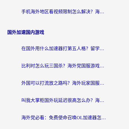
手机海外地区看视频限制怎么解决？海外党追剧看片的实用指南
国外加速国内游戏
在国外用什么加速器打第五人格？留学生亲测：这6个功能才是关键！
比利时怎么玩三国杀？海外党国服游戏加速器终极指南（附问道CODOL优化方案）
外国可以打流放之路吗？海外玩家国服游戏畅玩终极指南（附实测推荐）
叫我大掌柜国外玩延迟很高怎么办？海外党亲测的国服游戏加速全攻略
海外党必看：免费使命召唤OL加速器怎么选？3个国服游戏加速痛点一次性解决