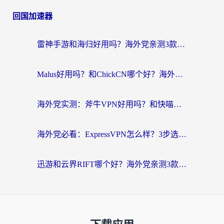
回国加速器
雷神手游和海归好用吗？海外党亲测3款热门回国加速器+番茄加速器深度体验
Malus好用吗？和ChickCN哪个好？海外党亲测：选对回国加速器，追剧游戏不卡顿
海外党实测：斧牛VPN好用吗？和快喵VPN对比哪个回国效果更好？附3款热门加速器深度分析
海外党必看：ExpressVPN怎么样？3步选对回国加速器，无缝刷国内剧玩手游
迅游和云界RIFT哪个好？海外党亲测3款回国加速器，教你无缝刷国内剧玩游戏