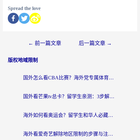
Spread the love
←
前一篇文章
后一篇文章
→
版权地域限制
国外怎么看CBA比赛？海外党专属体育直播指南，告别地区限制看球自由
国外看芒果tv总卡？留学生亲测：3步解决地域限制+流畅追剧攻略
海外如何看奥运会？留学生和华人必藏的体育赛事观看终极指南
海外看爱奇艺解除地区限制的步骤与注意事项详解：留学生必看的无卡顿追剧指南