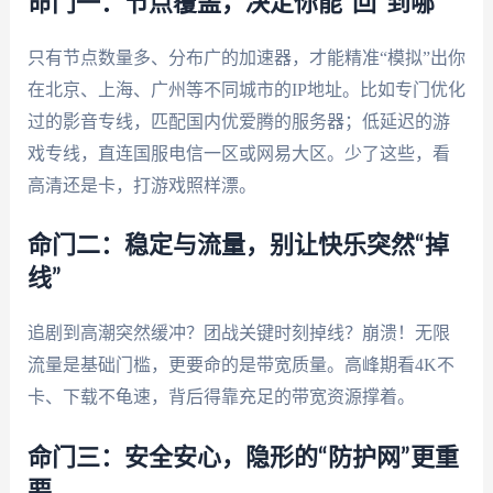
命门一：节点覆盖，决定你能“回”到哪
只有节点数量多、分布广的加速器，才能精准“模拟”出你
在北京、上海、广州等不同城市的IP地址。比如专门优化
过的影音专线，匹配国内优爱腾的服务器；低延迟的游
戏专线，直连国服电信一区或网易大区。少了这些，看
高清还是卡，打游戏照样漂。
命门二：稳定与流量，别让快乐突然“掉
线”
追剧到高潮突然缓冲？团战关键时刻掉线？崩溃！无限
流量是基础门槛，更要命的是带宽质量。高峰期看4K不
卡、下载不龟速，背后得靠充足的带宽资源撑着。
命门三：安全安心，隐形的“防护网”更重
要