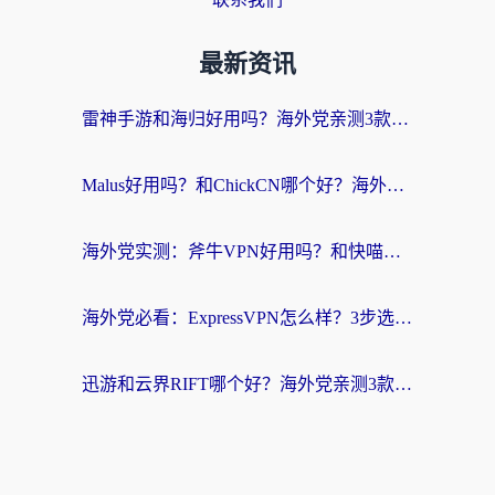
最新资讯
雷神手游和海归好用吗？海外党亲测3款热门回国加速器+番茄加速器深度体验
Malus好用吗？和ChickCN哪个好？海外党亲测：选对回国加速器，追剧游戏不卡顿
海外党实测：斧牛VPN好用吗？和快喵VPN对比哪个回国效果更好？附3款热门加速器深度分析
海外党必看：ExpressVPN怎么样？3步选对回国加速器，无缝刷国内剧玩手游
迅游和云界RIFT哪个好？海外党亲测3款回国加速器，教你无缝刷国内剧玩游戏