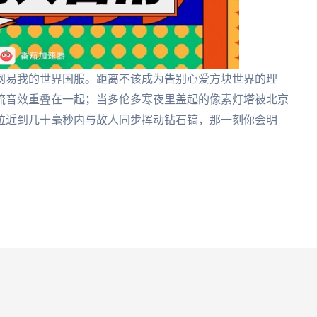
网易我的世界国服。距离不该成为告别心爱方块世界的理
流音效重叠在一起；当多伦多寒夜里盖起的像素灯塔被北京
拉近到几十毫秒内与故人同步挥动钻石镐，那一刻你会明