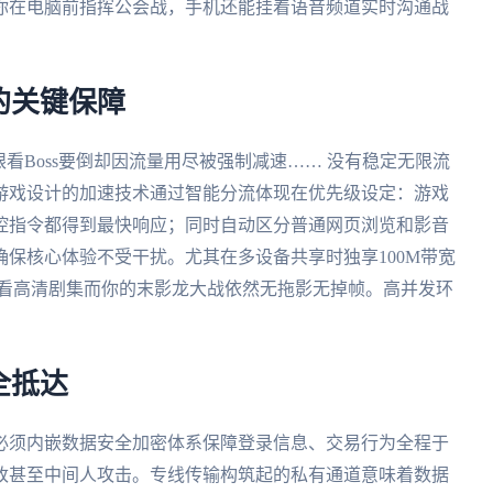
你在电脑前指挥公会战，手机还能挂着语音频道实时沟通战
的关键保障
眼看Boss要倒却因流量用尽被强制减速…… 没有稳定无限流
游戏设计的加速技术通过智能分流体现在优先级设定：游戏
控指令都得到最快响应；同时自动区分普通网页浏览和影音
确保核心体验不受干扰。尤其在多设备共享时独享100M带宽
Fi看高清剧集而你的末影龙大战依然无拖影无掉帧。高并发环
全抵达
必须内嵌数据安全加密体系保障登录信息、交易行为全程于
改甚至中间人攻击。专线传输构筑起的私有通道意味着数据