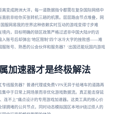
距离变成跨洲大洋，每一道数据指令都需在复杂国际网络中
有直航非给你买张转机三趟的机票。层层路由节点堆叠，网
上，国服网易我的世界这种依赖实时互动的游戏变得寸步难
境内，目标明确的锁区政策严格过滤非中国大陆IP的访
入账号后却弹出‘地区限制’四个冰冷大字的挫败感——难
国服账号、熟悉的公会伙伴和服务器？‘出国还能玩国内游戏
属加速器才是终极解法
江专线服务器？普通代理或免费VPN无异于给堵车的道路再
且集中于日常上网场景而非优化游戏数据流。真正能击穿延
、连不上”痛点设计的专用游戏加速器。这类工具的核心价
球拥堵的公共节点，同时动态模拟国区本地IP绕过烦人的