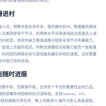
有国内玩家般畅快跑图的体验。
滑进村
接入点。想象你身处多伦多，服务器在杭州。数据最优路线
入北美西部骨干节点，利用跨太平洋高速海底光缆直达上海
杭州机房。若软件缺乏精准线路分配和全球节点布署能力，
，徒增上百毫秒延迟。判断加速器优劣就看它能否**智能推
置、时间段的网络状态与游戏服务器实时响应速度。当你需要
动中国方块的丝线。
能随时进服
勤靠手机、回家换平板。支持多个平台的重要性此时凸显。
部署阵地阻碍你的沉浸体验。支持Android、iOS、
机在地铁赶路做日常任务，晚上切换至PC端开光影认真盖城堡。