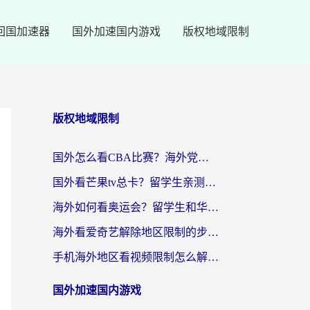
回国加速器
国外加速国内游戏
版权地域限制
版权地域限制
国外怎么看CBA比赛？海外党专属体育直播指南，告别地区限制看球自由
国外看芒果tv总卡？留学生亲测：3步解决地域限制+流畅追剧攻略
海外如何看奥运会？留学生和华人必藏的体育赛事观看终极指南
海外看爱奇艺解除地区限制的步骤与注意事项详解：留学生必看的无卡顿追剧指南
手机海外地区看视频限制怎么解决？海外党追剧看片的实用指南
国外加速国内游戏