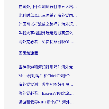
在国外用什么加速器打第五人格？留学生亲测：这6个功能才是关键！
比利时怎么玩三国杀？海外党国服游戏加速器终极指南（附问道CODOL优化方案）
外国可以打流放之路吗？海外玩家国服游戏畅玩终极指南（附实测推荐）
叫我大掌柜国外玩延迟很高怎么办？海外党亲测的国服游戏加速全攻略
海外党必看：免费使命召唤OL加速器怎么选？3个国服游戏加速痛点一次性解决
回国加速器
雷神手游和海归好用吗？海外党亲测3款热门回国加速器+番茄加速器深度体验
Malus好用吗？和ChickCN哪个好？海外党亲测：选对回国加速器，追剧游戏不卡顿
海外党实测：斧牛VPN好用吗？和快喵VPN对比哪个回国效果更好？附3款热门加速器深度分析
海外党必看：ExpressVPN怎么样？3步选对回国加速器，无缝刷国内剧玩手游
迅游和云界RIFT哪个好？海外党亲测3款回国加速器，教你无缝刷国内剧玩游戏