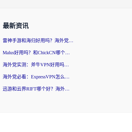
最新资讯
雷神手游和海归好用吗？海外党亲测3款热门回国加速器+番茄加速器深度体验
Malus好用吗？和ChickCN哪个好？海外党亲测：选对回国加速器，追剧游戏不卡顿
海外党实测：斧牛VPN好用吗？和快喵VPN对比哪个回国效果更好？附3款热门加速器深度分析
海外党必看：ExpressVPN怎么样？3步选对回国加速器，无缝刷国内剧玩手游
迅游和云界RIFT哪个好？海外党亲测3款回国加速器，教你无缝刷国内剧玩游戏