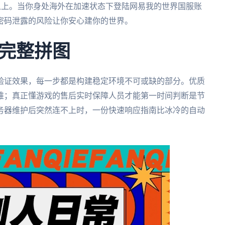
之上。当你身处海外在加速状态下登陆网易我的世界国服账
密码泄露的风险让你安心建你的世界。
完整拼图
验证效果，每一步都是构建稳定环境不可或缺的部分。优质
难；真正懂游戏的售后实时保障人员才能第一时间判断是节
务器维护后突然连不上时，一份快速响应指南比冰冷的自动