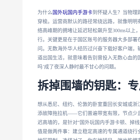
为什么
国外玩国内手游卡
到怀疑人生？当物理
穿梭。运营商默认的路径常绕远路，就像明明
络高峰期的拥堵让延迟轻松飙升至300ms以
行。关键更是在于国区账号的服务器大多部署在
问。无数海外华人经历过兴奋下载好客户端，输
道出国生活，就意味着告别曾投入无数心血的
吗’成了夜深人静时最不甘心的问题。
拆掉围墙的钥匙：专
想从悉尼、纽约、伦敦的卧室重回长安城或浙
添故障拖拉机——它们普遍带宽有限，节点少
迟高墙的，是针对“国外玩国内手游卡顿、掉线
值是做两件事：建立稳定高速的专属通道绕行全