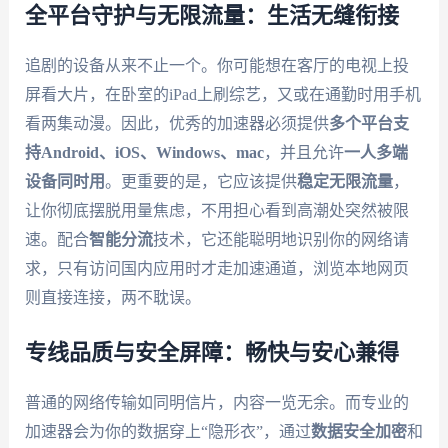
全平台守护与无限流量：生活无缝衔接
追剧的设备从来不止一个。你可能想在客厅的电视上投
屏看大片，在卧室的iPad上刷综艺，又或在通勤时用手机
看两集动漫。因此，优秀的加速器必须提供
多个平台支
持Android、iOS、Windows、mac
，并且允许
一人多端
设备同时用
。更重要的是，它应该提供
稳定无限流量
，
让你彻底摆脱用量焦虑，不用担心看到高潮处突然被限
速。配合
智能分流
技术，它还能聪明地识别你的网络请
求，只有访问国内应用时才走加速通道，浏览本地网页
则直接连接，两不耽误。
专线品质与安全屏障：畅快与安心兼得
普通的网络传输如同明信片，内容一览无余。而专业的
加速器会为你的数据穿上“隐形衣”，通过
数据安全加密
和