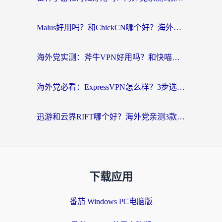
Malus好用吗？和ChickCN哪个好？海外党亲测：选对回国加速器，追剧游戏不卡顿
海外党实测：斧牛VPN好用吗？和快喵VPN对比哪个回国效果更好？附3款热门加速器深度分析
海外党必看：ExpressVPN怎么样？3步选对回国加速器，无缝刷国内剧玩手游
迅游和云界RIFT哪个好？海外党亲测3款回国加速器，教你无缝刷国内剧玩游戏
下载应用
番茄 Windows PC电脑版