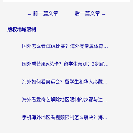
←
前一篇文章
后一篇文章
→
版权地域限制
国外怎么看CBA比赛？海外党专属体育直播指南，告别地区限制看球自由
国外看芒果tv总卡？留学生亲测：3步解决地域限制+流畅追剧攻略
海外如何看奥运会？留学生和华人必藏的体育赛事观看终极指南
海外看爱奇艺解除地区限制的步骤与注意事项详解：留学生必看的无卡顿追剧指南
手机海外地区看视频限制怎么解决？海外党追剧看片的实用指南