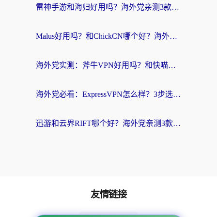
雷神手游和海归好用吗？海外党亲测3款热门回国加速器+番茄加速器深度体验
Malus好用吗？和ChickCN哪个好？海外党亲测：选对回国加速器，追剧游戏不卡顿
海外党实测：斧牛VPN好用吗？和快喵VPN对比哪个回国效果更好？附3款热门加速器深度分析
海外党必看：ExpressVPN怎么样？3步选对回国加速器，无缝刷国内剧玩手游
迅游和云界RIFT哪个好？海外党亲测3款回国加速器，教你无缝刷国内剧玩游戏
友情链接