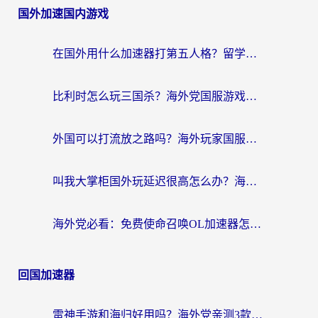
国外加速国内游戏
在国外用什么加速器打第五人格？留学生亲测：这6个功能才是关键！
比利时怎么玩三国杀？海外党国服游戏加速器终极指南（附问道CODOL优化方案）
外国可以打流放之路吗？海外玩家国服游戏畅玩终极指南（附实测推荐）
叫我大掌柜国外玩延迟很高怎么办？海外党亲测的国服游戏加速全攻略
海外党必看：免费使命召唤OL加速器怎么选？3个国服游戏加速痛点一次性解决
回国加速器
雷神手游和海归好用吗？海外党亲测3款热门回国加速器+番茄加速器深度体验