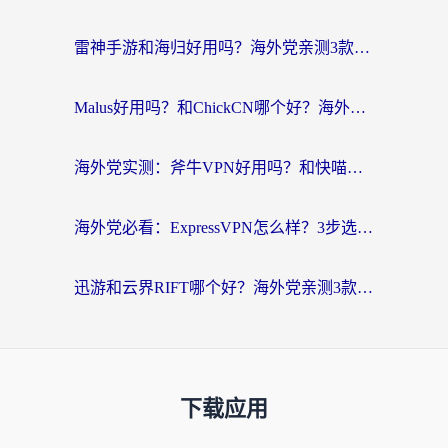
雷神手游和海归好用吗？海外党亲测3款热门回国加速器+番茄加速器深度体验
Malus好用吗？和ChickCN哪个好？海外党亲测：选对回国加速器，追剧游戏不卡顿
海外党实测：斧牛VPN好用吗？和快喵VPN对比哪个回国效果更好？附3款热门加速器深度分析
海外党必看：ExpressVPN怎么样？3步选对回国加速器，无缝刷国内剧玩手游
迅游和云界RIFT哪个好？海外党亲测3款回国加速器，教你无缝刷国内剧玩游戏
下载应用