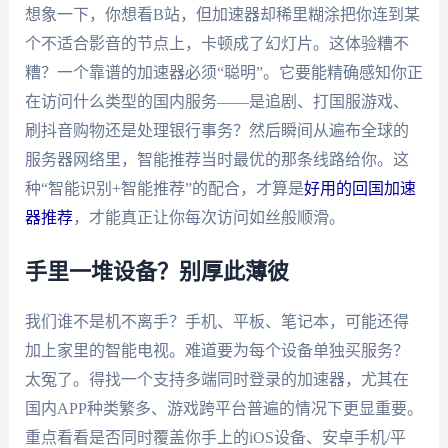
想象一下，你想看B站，但加速器却稀里糊涂把你连到某
个不适合影音的节点上，卡顿成了幻灯片。这体验糟不
糟？一个靠谱的加速器必须“聪明”。它要能精确感知你正
在访问什么类型的国内服务——是追剧、打国服游戏、
刷抖音购物还是处理银行事务？然后瞬间从遍布全球的
服务器网络里，智能推荐当时最优的那条线路给你。这
种“智能识别+智能推荐”的配合，才算是
好用的回国加速
器推荐
，才能真正让你每次访问如丝般顺滑。
手里一堆设备？别厚此薄彼
我们谁不是机不离手？手机、平板、笔记本，可能还得
加上家里的智能电视。难道要为每个设备单独买服务？
太冤了。得找一个支持多端同时登录的加速器，尤其在
国内APP种类繁多、游戏跨平台普遍的情况下更显重要。
重点看看是否同时覆盖你手上的iOS设备、安卓手机/平