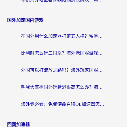
国外加速国内游戏
在国外用什么加速器打第五人格？留学生亲测：这6个功能才是关键！
比利时怎么玩三国杀？海外党国服游戏加速器终极指南（附问道CODOL优化方案）
外国可以打流放之路吗？海外玩家国服游戏畅玩终极指南（附实测推荐）
叫我大掌柜国外玩延迟很高怎么办？海外党亲测的国服游戏加速全攻略
海外党必看：免费使命召唤OL加速器怎么选？3个国服游戏加速痛点一次性解决
回国加速器