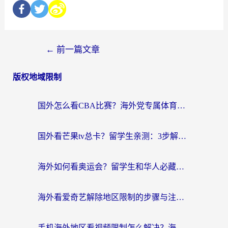
←
前一篇文章
版权地域限制
国外怎么看CBA比赛？海外党专属体育直播指南，告别地区限制看球自由
国外看芒果tv总卡？留学生亲测：3步解决地域限制+流畅追剧攻略
海外如何看奥运会？留学生和华人必藏的体育赛事观看终极指南
海外看爱奇艺解除地区限制的步骤与注意事项详解：留学生必看的无卡顿追剧指南
手机海外地区看视频限制怎么解决？海外党追剧看片的实用指南