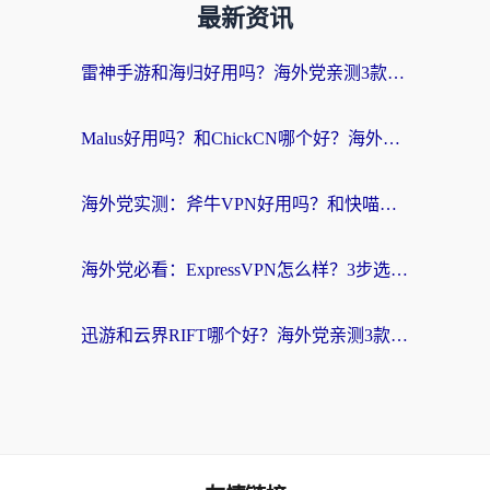
最新资讯
雷神手游和海归好用吗？海外党亲测3款热门回国加速器+番茄加速器深度体验
Malus好用吗？和ChickCN哪个好？海外党亲测：选对回国加速器，追剧游戏不卡顿
海外党实测：斧牛VPN好用吗？和快喵VPN对比哪个回国效果更好？附3款热门加速器深度分析
海外党必看：ExpressVPN怎么样？3步选对回国加速器，无缝刷国内剧玩手游
迅游和云界RIFT哪个好？海外党亲测3款回国加速器，教你无缝刷国内剧玩游戏