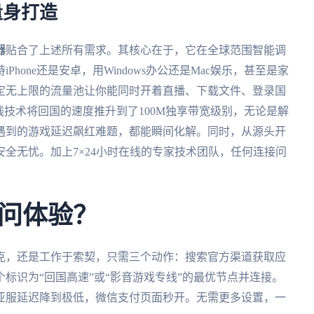
量身打造
器
贴合了上述所有需求。其核心在于，它在全球范围智能调
hone还是安卓，用Windows办公还是Mac娱乐，甚至是家
定无上限的流量池让你能同时开着直播、下载文件、登录国
线技术将回国的速度推升到了100M独享带宽级别，无论是解
遇到的游戏延迟飙红难题，都能瞬间化解。同时，从源头开
全无忧。加上7×24小时在线的专家技术团队，任何连接问
问体验？
克，还是工作于索契，只需三个动作：搜索官方渠道获取应
标识为“回国高速”或“影音游戏专线”的最优节点并连接。
亚服延迟降到极低，微信支付页面秒开。无需更多设置，一