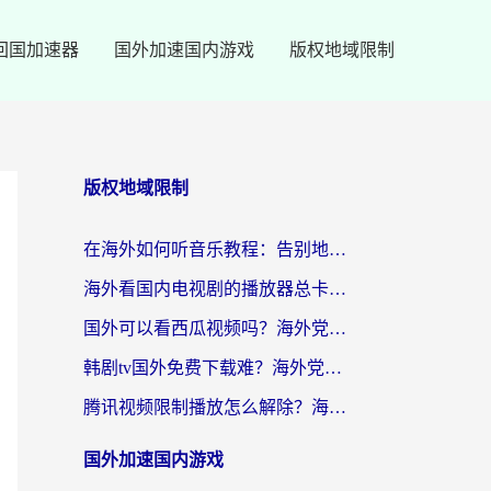
回国加速器
国外加速国内游戏
版权地域限制
版权地域限制
在海外如何听音乐教程：告别地域限制，随时听见国内的声音
海外看国内电视剧的播放器总卡顿？选对回国加速器才是关键
国外可以看西瓜视频吗？海外党追剧看片的终极解决方案
韩剧tv国外免费下载难？海外党看国内剧的加速器选择指南（附实用技巧）
腾讯视频限制播放怎么解除？海外党亲测有效的回国加速指南
国外加速国内游戏