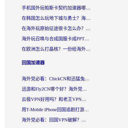
手机国外玩帕斯卡契约加速器哪个好用？海外党国服游戏之路的救星
在韩国怎么玩地下城与勇士？海外党必看的国服游戏加速全攻略
在海外玩原始征途很卡怎么办？一份给游子的终极指南
海外玩召唤与合成国服卡成PPT？这篇解决办法让你丝滑操作
在欧洲怎么打晶核？一份给海外游子的网络加速生存指南
回国加速器
海外党必看：ChickCN和迅猛兔好用吗？3招教你选对回国加速器
迅游和Fly2CN哪个好？海外党回国加速器真实测评与选择心法
云极VPN好用吗？和老王VPN对比哪个回国效果更好？海外党必看的真实体验指南
用T-Mobile iPhone回国追剧打游戏，我差点把手机砸了
海外党必看：回国VPN破解？别踩坑！3步选对加速器无缝刷国内资源