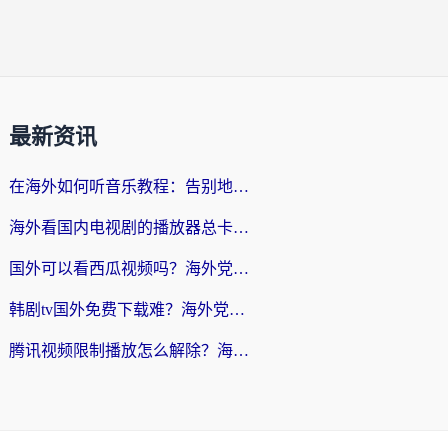
最新资讯
在海外如何听音乐教程：告别地域限制，随时听见国内的声音
海外看国内电视剧的播放器总卡顿？选对回国加速器才是关键
国外可以看西瓜视频吗？海外党追剧看片的终极解决方案
韩剧tv国外免费下载难？海外党看国内剧的加速器选择指南（附实用技巧）
腾讯视频限制播放怎么解除？海外党亲测有效的回国加速指南