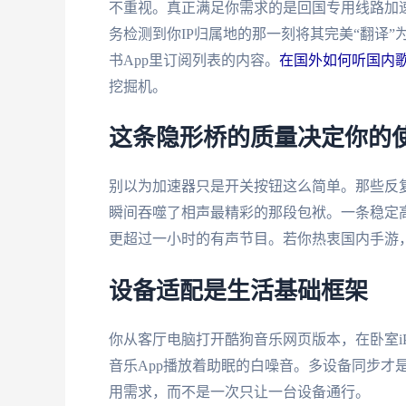
不重视。真正满足你需求的是回国专用线路加
务检测到你IP归属地的那一刻将其完美“翻译
书App里订阅列表的内容。
在国外如何听国内
挖掘机。
这条隐形桥的质量决定你的
别以为加速器只是开关按钮这么简单。那些反
瞬间吞噬了相声最精彩的那段包袱。一条稳定
更超过一小时的有声节目。若你热衷国内手游
设备适配是生活基础框架
你从客厅电脑打开酷狗音乐网页版本，在卧室i
音乐App播放着助眠的白噪音。多设备同步才
用需求，而不是一次只让一台设备通行。