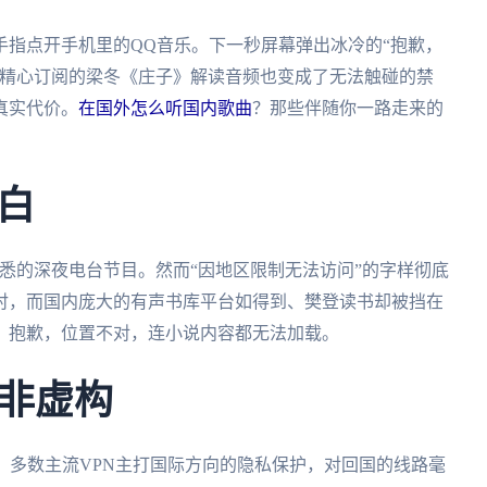
手指点开手机里的QQ音乐。下一秒屏幕弹出冰冷的“抱歉，
，精心订阅的梁冬《庄子》解读音频也变成了无法触碰的禁
真实代价。
在国外怎么听国内歌曲
？那些伴随你一路走来的
白
悉的深夜电台节目。然而“因地区限制无法访问”的字样彻底
肘，而国内庞大的有声书库平台如得到、樊登读书却被挡在
？抱歉，位置不对，连小说内容都无法加载。
非虚构
。多数主流VPN主打国际方向的隐私保护，对回国的线路毫