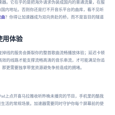
速器。它在乎的是把海外请求伪装成国内的普通流量，在服
”为国内地址。否则你还是打不开音乐平台的曲库，看不见听
歌曲
？你得让加速器成为双向奔赴的桥，而不是盲目的隧道
使用体验
复掉线的服务会撕裂你的整首歌曲流畅播放体验；延迟卡顿
高效的线路才能支撑流畅高清的音乐串流，才可能满足你追
，那更需要独享带宽资源避免争抢造成的拥堵。
Pad上点开喜马拉雅收听昨晚未播完的节目，手机里的酷我
是生活的常规场景。加速器需要同时守护你每个屏幕前的使