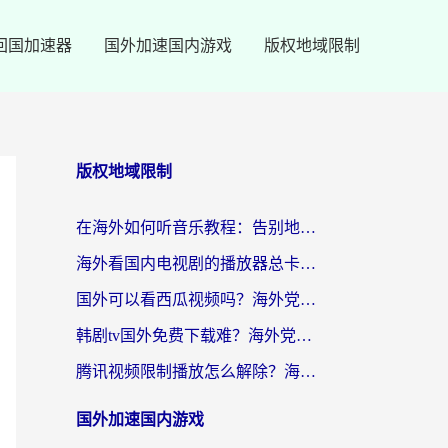
回国加速器
国外加速国内游戏
版权地域限制
版权地域限制
在海外如何听音乐教程：告别地域限制，随时听见国内的声音
海外看国内电视剧的播放器总卡顿？选对回国加速器才是关键
国外可以看西瓜视频吗？海外党追剧看片的终极解决方案
韩剧tv国外免费下载难？海外党看国内剧的加速器选择指南（附实用技巧）
腾讯视频限制播放怎么解除？海外党亲测有效的回国加速指南
国外加速国内游戏