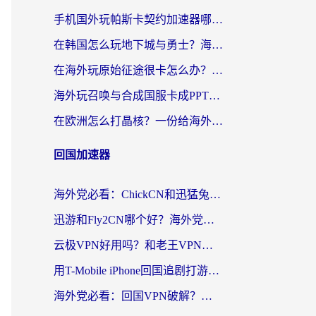
手机国外玩帕斯卡契约加速器哪个好用？海外党国服游戏之路的救星
在韩国怎么玩地下城与勇士？海外党必看的国服游戏加速全攻略
在海外玩原始征途很卡怎么办？一份给游子的终极指南
海外玩召唤与合成国服卡成PPT？这篇解决办法让你丝滑操作
在欧洲怎么打晶核？一份给海外游子的网络加速生存指南
回国加速器
海外党必看：ChickCN和迅猛兔好用吗？3招教你选对回国加速器
迅游和Fly2CN哪个好？海外党回国加速器真实测评与选择心法
云极VPN好用吗？和老王VPN对比哪个回国效果更好？海外党必看的真实体验指南
用T-Mobile iPhone回国追剧打游戏，我差点把手机砸了
海外党必看：回国VPN破解？别踩坑！3步选对加速器无缝刷国内资源