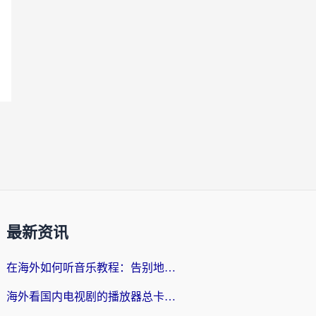
最新资讯
在海外如何听音乐教程：告别地域限制，随时听见国内的声音
海外看国内电视剧的播放器总卡顿？选对回国加速器才是关键