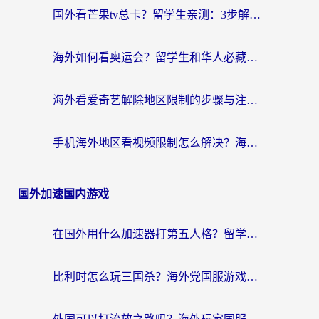
国外看芒果tv总卡？留学生亲测：3步解决地域限制+流畅追剧攻略
海外如何看奥运会？留学生和华人必藏的体育赛事观看终极指南
海外看爱奇艺解除地区限制的步骤与注意事项详解：留学生必看的无卡顿追剧指南
手机海外地区看视频限制怎么解决？海外党追剧看片的实用指南
国外加速国内游戏
在国外用什么加速器打第五人格？留学生亲测：这6个功能才是关键！
比利时怎么玩三国杀？海外党国服游戏加速器终极指南（附问道CODOL优化方案）