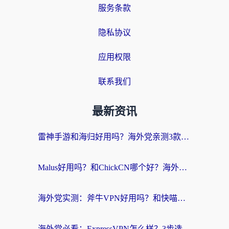
服务条款
隐私协议
应用权限
联系我们
最新资讯
雷神手游和海归好用吗？海外党亲测3款热门回国加速器+番茄加速器深度体验
Malus好用吗？和ChickCN哪个好？海外党亲测：选对回国加速器，追剧游戏不卡顿
海外党实测：斧牛VPN好用吗？和快喵VPN对比哪个回国效果更好？附3款热门加速器深度分析
海外党必看：ExpressVPN怎么样？3步选对回国加速器，无缝刷国内剧玩手游