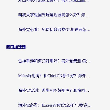
外国可以打流放之路吗？海外玩家国服游戏畅玩终极指南（附实测推荐）
叫我大掌柜国外玩延迟很高怎么办？海外党亲测的国服游戏加速全攻略
海外党必看：免费使命召唤OL加速器怎么选？3个国服游戏加速痛点一次性解决
回国加速器
雷神手游和海归好用吗？海外党亲测3款热门回国加速器+番茄加速器深度体验
Malus好用吗？和ChickCN哪个好？海外党亲测：选对回国加速器，追剧游戏不卡顿
海外党实测：斧牛VPN好用吗？和快喵VPN对比哪个回国效果更好？附3款热门加速器深度分析
海外党必看：ExpressVPN怎么样？3步选对回国加速器，无缝刷国内剧玩手游