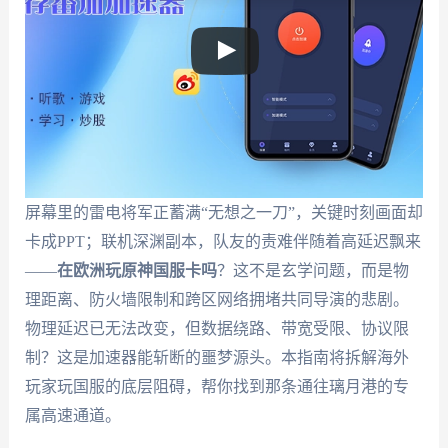
屏幕里的雷电将军正蓄满“无想之一刀”，关键时刻画面却
卡成PPT；联机深渊副本，队友的责难伴随着高延迟飘来
——
在欧洲玩原神国服卡吗
？这不是玄学问题，而是物
理距离、防火墙限制和跨区网络拥堵共同导演的悲剧。
物理延迟已无法改变，但数据绕路、带宽受限、协议限
制？这是加速器能斩断的噩梦源头。本指南将拆解海外
玩家玩国服的底层阻碍，帮你找到那条通往璃月港的专
属高速通道。