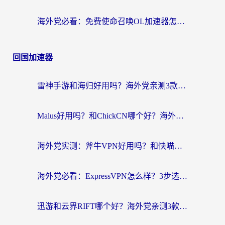
海外党必看：免费使命召唤OL加速器怎么选？3个国服游戏加速痛点一次性解决
回国加速器
雷神手游和海归好用吗？海外党亲测3款热门回国加速器+番茄加速器深度体验
Malus好用吗？和ChickCN哪个好？海外党亲测：选对回国加速器，追剧游戏不卡顿
海外党实测：斧牛VPN好用吗？和快喵VPN对比哪个回国效果更好？附3款热门加速器深度分析
海外党必看：ExpressVPN怎么样？3步选对回国加速器，无缝刷国内剧玩手游
迅游和云界RIFT哪个好？海外党亲测3款回国加速器，教你无缝刷国内剧玩游戏