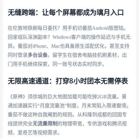
无缝跨端：让每个屏幕都成为璃月入口
在伦敦地铁刷每日委托？用手机切番茄Android版登陆。
回家组队深渊副本？Windows客户端的操作延迟与手机无
异。番茄对iPhone、Mac也具备原生适配优化，甚至支持
同时登录
多台设备
。留学生在宿舍电脑挂机刷素材，出
门用手机继续探索，同一账号状态实时同步。
无限高速通道：打穿8小时团本无需停表
《原神》须弥城的巨大地图加载可能吃掉2GB流量。普
通加速器实行“月度流量池”制度，月末常陷入限速窘境。
番茄不做这种自我阉割的规则。从科隆到成都的回国专
线提供完全
无流量限制
的物理带宽，专供游戏和腾讯视
频、爱奇艺等视频需求。