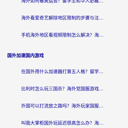
海外如何看奥运会？留学生和华人必藏的体育赛事观看终极指南
海外看爱奇艺解除地区限制的步骤与注意事项详解：留学生必看的无卡顿追剧指南
手机海外地区看视频限制怎么解决？海外党追剧看片的实用指南
国外加速国内游戏
在国外用什么加速器打第五人格？留学生亲测：这6个功能才是关键！
比利时怎么玩三国杀？海外党国服游戏加速器终极指南（附问道CODOL优化方案）
外国可以打流放之路吗？海外玩家国服游戏畅玩终极指南（附实测推荐）
叫我大掌柜国外玩延迟很高怎么办？海外党亲测的国服游戏加速全攻略