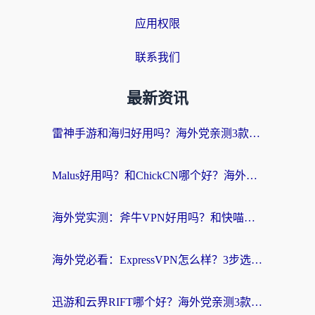
应用权限
联系我们
最新资讯
雷神手游和海归好用吗？海外党亲测3款热门回国加速器+番茄加速器深度体验
Malus好用吗？和ChickCN哪个好？海外党亲测：选对回国加速器，追剧游戏不卡顿
海外党实测：斧牛VPN好用吗？和快喵VPN对比哪个回国效果更好？附3款热门加速器深度分析
海外党必看：ExpressVPN怎么样？3步选对回国加速器，无缝刷国内剧玩手游
迅游和云界RIFT哪个好？海外党亲测3款回国加速器，教你无缝刷国内剧玩游戏