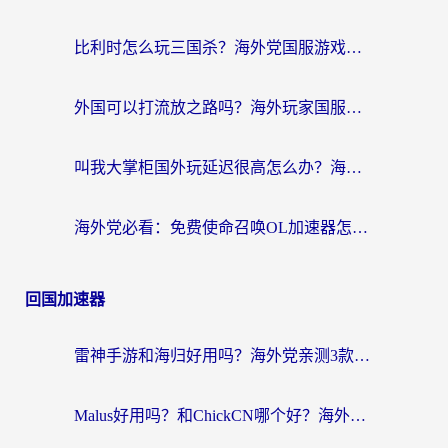
比利时怎么玩三国杀？海外党国服游戏加速器终极指南（附问道CODOL优化方案）
外国可以打流放之路吗？海外玩家国服游戏畅玩终极指南（附实测推荐）
叫我大掌柜国外玩延迟很高怎么办？海外党亲测的国服游戏加速全攻略
海外党必看：免费使命召唤OL加速器怎么选？3个国服游戏加速痛点一次性解决
回国加速器
雷神手游和海归好用吗？海外党亲测3款热门回国加速器+番茄加速器深度体验
Malus好用吗？和ChickCN哪个好？海外党亲测：选对回国加速器，追剧游戏不卡顿