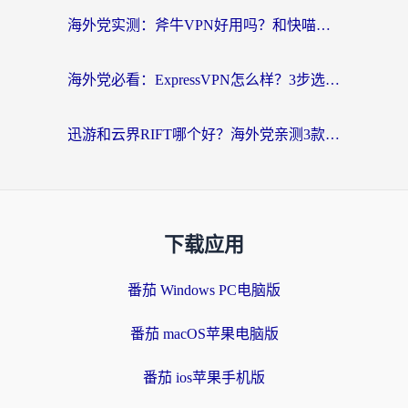
海外党实测：斧牛VPN好用吗？和快喵VPN对比哪个回国效果更好？附3款热门加速器深度分析
海外党必看：ExpressVPN怎么样？3步选对回国加速器，无缝刷国内剧玩手游
迅游和云界RIFT哪个好？海外党亲测3款回国加速器，教你无缝刷国内剧玩游戏
下载应用
番茄 Windows PC电脑版
番茄 macOS苹果电脑版
番茄 ios苹果手机版