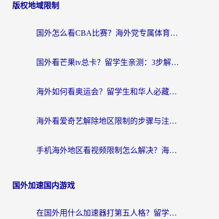
版权地域限制
国外怎么看CBA比赛？海外党专属体育直播指南，告别地区限制看球自由
国外看芒果tv总卡？留学生亲测：3步解决地域限制+流畅追剧攻略
海外如何看奥运会？留学生和华人必藏的体育赛事观看终极指南
海外看爱奇艺解除地区限制的步骤与注意事项详解：留学生必看的无卡顿追剧指南
手机海外地区看视频限制怎么解决？海外党追剧看片的实用指南
国外加速国内游戏
在国外用什么加速器打第五人格？留学生亲测：这6个功能才是关键！