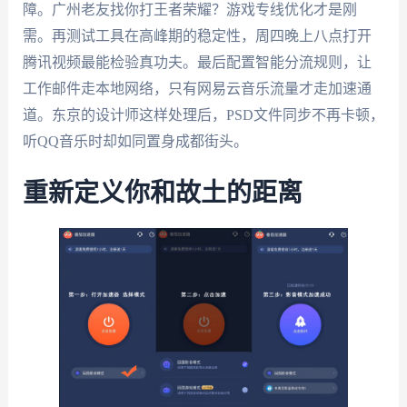
障。广州老友找你打王者荣耀？游戏专线优化才是刚
需。再测试工具在高峰期的稳定性，周四晚上八点打开
腾讯视频最能检验真功夫。最后配置智能分流规则，让
工作邮件走本地网络，只有网易云音乐流量才走加速通
道。东京的设计师这样处理后，PSD文件同步不再卡顿，
听QQ音乐时却如同置身成都街头。
重新定义你和故土的距离