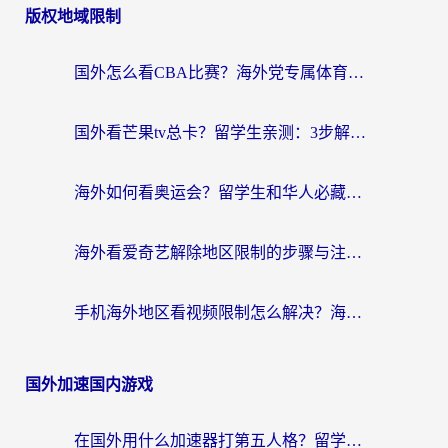
版权地域限制
国外怎么看CBA比赛？海外党专属体育直播指南，告别地区限制看球自由
国外看芒果tv总卡？留学生亲测：3步解决地域限制+流畅追剧攻略
海外如何看奥运会？留学生和华人必藏的体育赛事观看终极指南
海外看爱奇艺解除地区限制的步骤与注意事项详解：留学生必看的无卡顿追剧指南
手机海外地区看视频限制怎么解决？海外党追剧看片的实用指南
国外加速国内游戏
在国外用什么加速器打第五人格？留学生亲测：这6个功能才是关键！