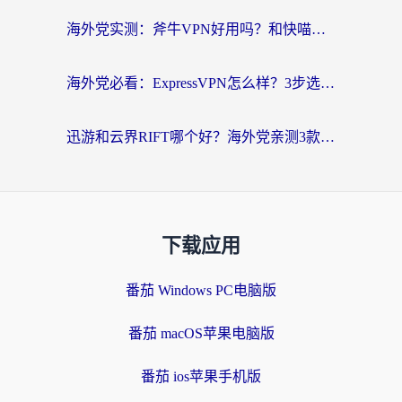
海外党实测：斧牛VPN好用吗？和快喵VPN对比哪个回国效果更好？附3款热门加速器深度分析
海外党必看：ExpressVPN怎么样？3步选对回国加速器，无缝刷国内剧玩手游
迅游和云界RIFT哪个好？海外党亲测3款回国加速器，教你无缝刷国内剧玩游戏
下载应用
番茄 Windows PC电脑版
番茄 macOS苹果电脑版
番茄 ios苹果手机版