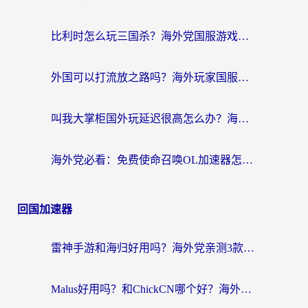
比利时怎么玩三国杀？海外党国服游戏加速器终极指南（附问道CODOL优化方案）
外国可以打流放之路吗？海外玩家国服游戏畅玩终极指南（附实测推荐）
叫我大掌柜国外玩延迟很高怎么办？海外党亲测的国服游戏加速全攻略
海外党必看：免费使命召唤OL加速器怎么选？3个国服游戏加速痛点一次性解决
回国加速器
雷神手游和海归好用吗？海外党亲测3款热门回国加速器+番茄加速器深度体验
Malus好用吗？和ChickCN哪个好？海外党亲测：选对回国加速器，追剧游戏不卡顿