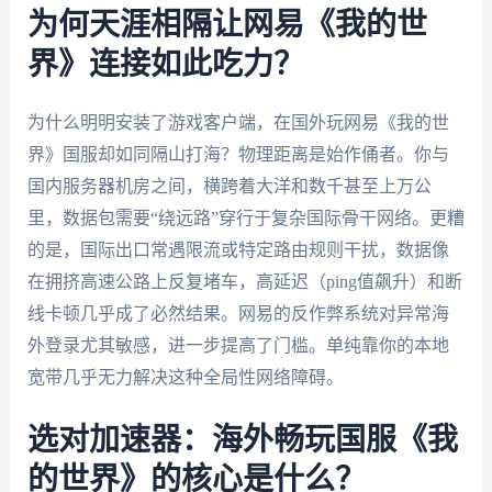
为何天涯相隔让网易《我的世
界》连接如此吃力？
为什么明明安装了游戏客户端，在国外玩网易《我的世
界》国服却如同隔山打海？物理距离是始作俑者。你与
国内服务器机房之间，横跨着大洋和数千甚至上万公
里，数据包需要“绕远路”穿行于复杂国际骨干网络。更糟
的是，国际出口常遇限流或特定路由规则干扰，数据像
在拥挤高速公路上反复堵车，高延迟（ping值飙升）和断
线卡顿几乎成了必然结果。网易的反作弊系统对异常海
外登录尤其敏感，进一步提高了门槛。单纯靠你的本地
宽带几乎无力解决这种全局性网络障碍。
选对加速器：海外畅玩国服《我
的世界》的核心是什么？