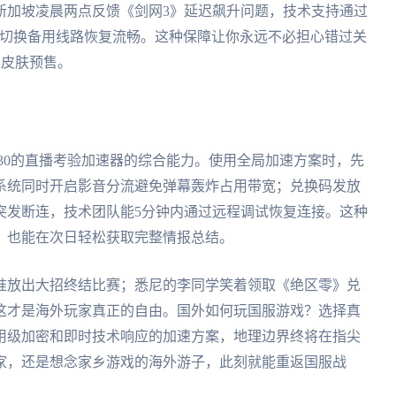
新加坡凌晨两点反馈《剑网3》延迟飙升问题，技术支持通过
手动切换备用线路恢复流畅。这种保障让你永远不必担心错过关
定皮肤预售。
:30的直播考验加速器的综合能力。使用全局加速方案时，先
系统同时开启影音分流避免弹幕轰炸占用带宽；兑换码发放
突发断连，技术团队能5分钟内通过远程调试恢复连接。这种
，也能在次日轻松获取完整情报总结。
准放出大招终结比赛；悉尼的李同学笑着领取《绝区零》兑
这才是海外玩家真正的自由。国外如何玩国服游戏？选择真
用级加密和即时技术响应的加速方案，地理边界终将在指尖
家，还是想念家乡游戏的海外游子，此刻就能重返国服战