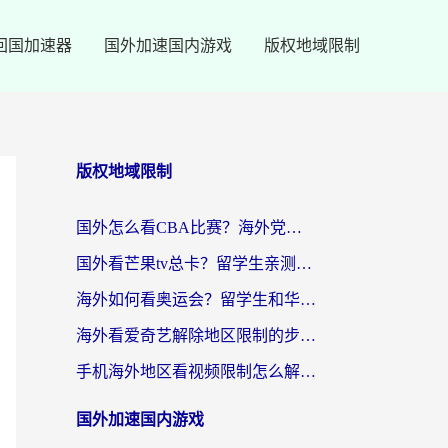
回国加速器
国外加速国内游戏
版权地域限制
版权地域限制
国外怎么看CBA比赛？海外党专属体育直播指南，告别地区限制看球自由
国外看芒果tv总卡？留学生亲测：3步解决地域限制+流畅追剧攻略
海外如何看奥运会？留学生和华人必藏的体育赛事观看终极指南
海外看爱奇艺解除地区限制的步骤与注意事项详解：留学生必看的无卡顿追剧指南
手机海外地区看视频限制怎么解决？海外党追剧看片的实用指南
国外加速国内游戏