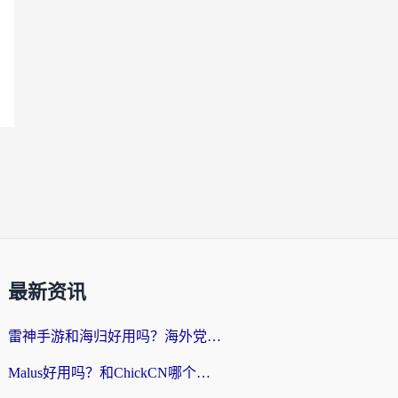
最新资讯
雷神手游和海归好用吗？海外党亲测3款热门回国加速器+番茄加速器深度体验
Malus好用吗？和ChickCN哪个好？海外党亲测：选对回国加速器，追剧游戏不卡顿