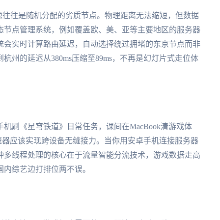
源往往是随机分配的劣质节点。物理距离无法缩短，但数据
态节点管理系统，例如覆盖欧、美、亚等主要地区的服务器
统会实时计算路由延迟，自动选择绕过拥堵的东京节点而非
州的延迟从380ms压缩至89ms，不再是幻灯片式走位体
机刷《星穹铁道》日常任务，课间在MacBook清游戏体
质加速器应该实现跨设备无缝接力。当你用安卓手机连接服务器
。这种多线程处理的核心在于流量智能分流技术，游戏数据走高
国内综艺边打排位两不误。