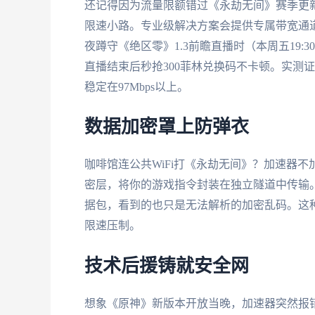
还记得因为流量限额错过《永劫无间》赛季更
限速小路。专业级解决方案会提供专属带宽通道
夜蹲守《绝区零》1.3前瞻直播时（本周五19
直播结束后秒抢300菲林兑换码不卡顿。实测
稳定在97Mbps以上。
数据加密罩上防弹衣
咖啡馆连公共WiFi打《永劫无间》？加速器不
密层，将你的游戏指令封装在独立隧道中传输
据包，看到的也只是无法解析的加密乱码。这种
限速压制。
技术后援铸就安全网
想象《原神》新版本开放当晚，加速器突然报错代