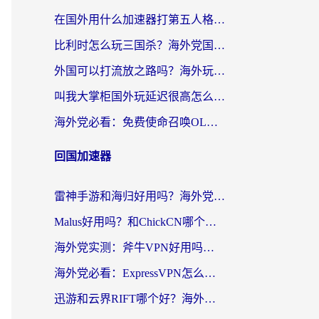
在国外用什么加速器打第五人格？留学生亲测：这6个功能才是关键！
比利时怎么玩三国杀？海外党国服游戏加速器终极指南（附问道CODOL优化方案）
外国可以打流放之路吗？海外玩家国服游戏畅玩终极指南（附实测推荐）
叫我大掌柜国外玩延迟很高怎么办？海外党亲测的国服游戏加速全攻略
海外党必看：免费使命召唤OL加速器怎么选？3个国服游戏加速痛点一次性解决
回国加速器
雷神手游和海归好用吗？海外党亲测3款热门回国加速器+番茄加速器深度体验
Malus好用吗？和ChickCN哪个好？海外党亲测：选对回国加速器，追剧游戏不卡顿
海外党实测：斧牛VPN好用吗？和快喵VPN对比哪个回国效果更好？附3款热门加速器深度分析
海外党必看：ExpressVPN怎么样？3步选对回国加速器，无缝刷国内剧玩手游
迅游和云界RIFT哪个好？海外党亲测3款回国加速器，教你无缝刷国内剧玩游戏