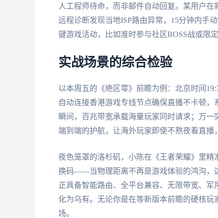
人工程师待命，而非邮件自动回复。某用户在
远程诊断发现当地ISP路由异常，15分钟内
键游戏活动，比如准时参与社区BOSS战或限
实战场景的综合检验
以本周五的《绝区零》前瞻为例：北京时间19
自动连接香港游戏专线节点确保直播不卡顿，
瞬间，百兆带宽承载海量玩家同时请求；万一
端到端的护航，让海外玩家即使不熬夜看直播
夜色笼罩的洛杉矶，小陈在《王者荣耀》里精
换码——当物理距离不再是游戏体验的鸿沟，
正具备智能路由、全平台兼容、无限带宽、军
化为乌有。无论你是在等新版本前瞻的硬核玩
场。