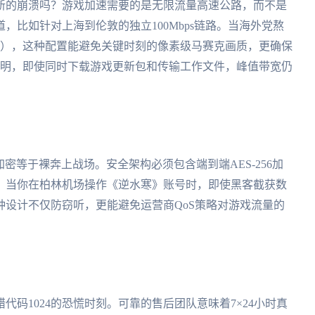
新的崩溃吗？游戏加速需要的是无限流量高速公路，而不是
，比如针对上海到伦敦的独立100Mbps链路。当海外党熬
:30），这种配置能避免关键时刻的像素级马赛克画质，更确保
证明，即使同时下载游戏更新包和传输工作文件，峰值带宽仍
加密等于裸奔上战场。安全架构必须包含端到端AES-256加
。当你在柏林机场操作《逆水寒》账号时，即使黑客截获数
设计不仅防窃听，更能避免运营商QoS策略对游戏流量的
码1024的恐慌时刻。可靠的售后团队意味着7×24小时真