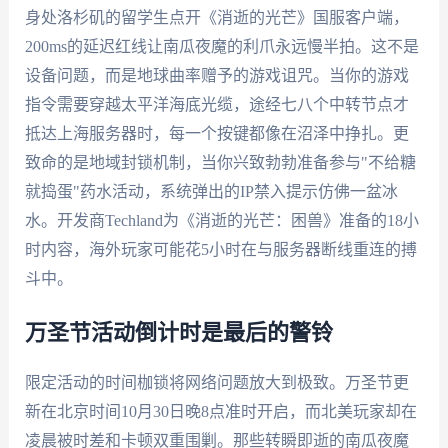
身处洛杉矶的留学生点开《消逝的光芒》国服客户端，
200ms的延迟红线让南瓜夜魔的利爪永远慢半拍。这不是
设备问题，而是地球曲率赠予的游戏诅咒。当你的游戏
指令需要穿越太平洋海底光缆，途经七八个中转节点才
抵达上海服务器时，每一个按键都像在沼泽中挣扎。更
致命的是地域封锁机制，当你兴致勃勃准备参与"不给糖
就捣蛋"药水活动，系统弹出的IP禁入提示仿佛一盆冰
水。开发商Techland为《消逝的光芒：困兽》准备的18小
时内容，海外玩家可能花5小时在与服务器断线重连的搏
斗中。
万圣节活动倒计时是最后的警铃
限定活动的时间枷锁将网络问题放大到极致。万圣节更
新在北京时间10月30日晚8点准时开启，而北美玩家却在
凌晨被时差和卡顿双重围剿。那些转瞬即逝的南瓜夜魔