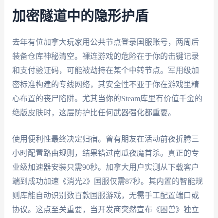
加密隧道中的隐形护盾
去年有位加拿大玩家用公共节点登录国服账号，两周后
装备仓库神秘清空。裸连游戏的危险在于你的击键记录
和支付验证码，可能被劫持在某个中转节点。军用级加
密标准构建的专线网络，其安全性不亚于你在游戏里精
心布置的丧尸陷阱。尤其当你的Steam库里有价值千金的
绝版皮肤时，这层防护比任何武器强化都重要。
使用便利性最终决定归宿。曾有朋友在活动前夜折腾三
小时配置路由规则，结果错过南瓜夜魔首杀。真正的专
业级加速器安装只需90秒。加拿大用户实测从下载客户
端到成功加速《消光2》国服仅需87秒。其内置的智能规
则库能自动识别数百款国服游戏，无需手工配置端口或
协议。这点至关重要，当开发商突然宣布《困兽》独立