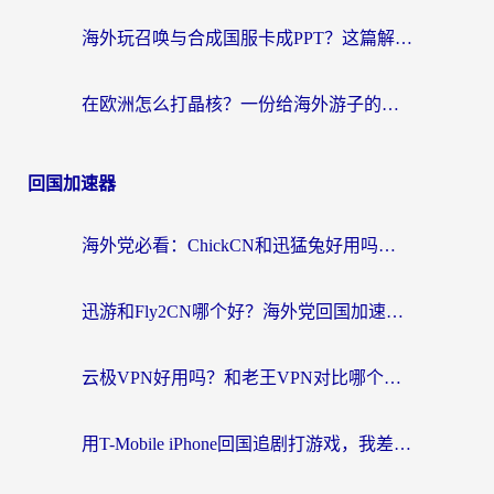
海外玩召唤与合成国服卡成PPT？这篇解决办法让你丝滑操作
在欧洲怎么打晶核？一份给海外游子的网络加速生存指南
回国加速器
海外党必看：ChickCN和迅猛兔好用吗？3招教你选对回国加速器
迅游和Fly2CN哪个好？海外党回国加速器真实测评与选择心法
云极VPN好用吗？和老王VPN对比哪个回国效果更好？海外党必看的真实体验指南
用T-Mobile iPhone回国追剧打游戏，我差点把手机砸了