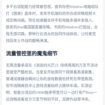
多平台适配能力经常被忽视，直到你用Windows电脑组队
打《困兽》副本时，发现手机端的药剂合成攻略视频卡
成定格动画。现在加速器支持手机电脑多端并发接入，
厨房的iPad看国服直播攻略，书房的Windows打团战，全
程无感切换。那种行云流水的协同作战体验，让时差党
找回本土作战的酣畅淋漓。
流量管控里的魔鬼细节
无限流量承诺在《消逝的光芒2》持续两周的万圣节活动
里接受严酷检验。当室友开始用同个网络看高清剧集，
普通加速器会瞬间让你的游戏数据包挤死在带宽瓶颈。
但专线隔离技术让游戏流量始终占据快车道。实测证
明，智能分流后的100M独享带宽可以一边打丧尸Boss一
边流畅观看官方万圣节特别节目，双屏作战零冲突。