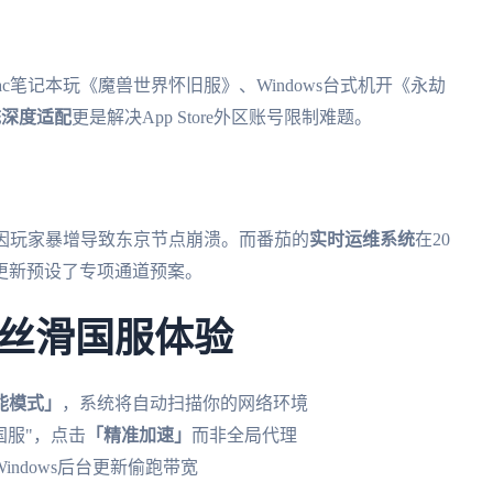
ac笔记本玩《魔兽世界怀旧服》、Windows台式机开《永劫
统深度适配
更是解决App Store外区账号限制难题。
因玩家暴增导致东京节点崩溃。而番茄的
实时运维系统
在20
更新预设了专项通道预案。
丝滑国服体验
能模式」
，系统将自动扫描你的网络环境
国服"，点击
「精准加速」
而非全局代理
ndows后台更新偷跑带宽