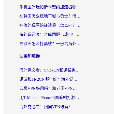
手机国外玩帕斯卡契约加速器哪个好用？海外党国服游戏之路的救星
在韩国怎么玩地下城与勇士？海外党必看的国服游戏加速全攻略
在海外玩原始征途很卡怎么办？一份给游子的终极指南
海外玩召唤与合成国服卡成PPT？这篇解决办法让你丝滑操作
在欧洲怎么打晶核？一份给海外游子的网络加速生存指南
回国加速器
海外党必看：ChickCN和迅猛兔好用吗？3招教你选对回国加速器
迅游和Fly2CN哪个好？海外党回国加速器真实测评与选择心法
云极VPN好用吗？和老王VPN对比哪个回国效果更好？海外党必看的真实体验指南
用T-Mobile iPhone回国追剧打游戏，我差点把手机砸了
海外党必看：回国VPN破解？别踩坑！3步选对加速器无缝刷国内资源