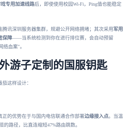
游戏专用加速线路
后，即使使用校园Wi-Fi，Ping值也能稳定
连腾讯深圳服务器集群，规避公开网络拥堵；其次采用
军用
宽保障
——当系统检测到你在进行排位赛，会自动预留
网络血案"。
外游子定制的国服钥匙
番茄这样设计：
真正的优势在于与国内电信联通合作部署
边缘接入点
。当温
缆的路径，比直连缩短47%路由跳数。