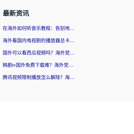
最新资讯
在海外如何听音乐教程：告别地域限制，随时听见国内的声音
海外看国内电视剧的播放器总卡顿？选对回国加速器才是关键
国外可以看西瓜视频吗？海外党追剧看片的终极解决方案
韩剧tv国外免费下载难？海外党看国内剧的加速器选择指南（附实用技巧）
腾讯视频限制播放怎么解除？海外党亲测有效的回国加速指南