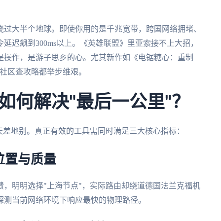
绕过大半个地球。即使你用的是千兆宽带，跨国网络拥堵、
延迟飙到300ms以上。《英雄联盟》里亚索接不上大招，
是操作，是游子思乡的心。尤其新作如《电锯糖心：重制
m社区查攻略都举步维艰。
如何解决"最后一公里"？
天差地别。真正有效的工具需同时满足三大核心指标：
位置与质量
，明明选择"上海节点"，实际路由却绕道德国法兰克福机
探测当前网络环境下响应最快的物理路径。