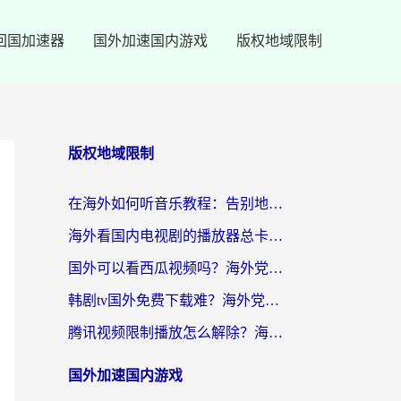
回国加速器
国外加速国内游戏
版权地域限制
版权地域限制
在海外如何听音乐教程：告别地域限制，随时听见国内的声音
海外看国内电视剧的播放器总卡顿？选对回国加速器才是关键
国外可以看西瓜视频吗？海外党追剧看片的终极解决方案
韩剧tv国外免费下载难？海外党看国内剧的加速器选择指南（附实用技巧）
腾讯视频限制播放怎么解除？海外党亲测有效的回国加速指南
国外加速国内游戏