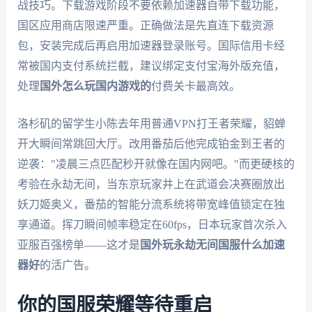
战技巧。下载游戏阶段不要依赖加速器自带下载功能，
国区应用商店限速严重。正确做法是先直连下载资源
包，安装完成后再启用加速器登录账号。国际信用卡经
常被国内支付系统拦截，建议绑定支付宝海外版充值，
处理
国外怎么玩国内游戏的
付费关卡最高效。
洛杉矶的留学生小陈去年用普通VPN打王者荣耀，貂蝉
开大瞬间常跳回大厅。改用番茄后他完成铂金到王者的
逆袭："凌晨三点匹配秒开就像在国内网吧。"而更硬核的
考验在永劫无间，当东京玩家井上在武道会决赛圈放出
妖刀姬奥义，番茄的智能分流系统将带宽峰值锁定在独
享通道。挥刀瞬间帧率稳定在60fps，日本玩家首次杀入
亚服百强榜单——这才是
国外玩永劫无间国服什么加速
器好
的活广告。
你的国服荣耀等待重启