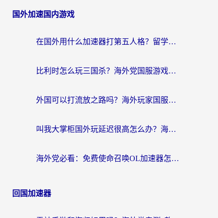
国外加速国内游戏
在国外用什么加速器打第五人格？留学生亲测：这6个功能才是关键！
比利时怎么玩三国杀？海外党国服游戏加速器终极指南（附问道CODOL优化方案）
外国可以打流放之路吗？海外玩家国服游戏畅玩终极指南（附实测推荐）
叫我大掌柜国外玩延迟很高怎么办？海外党亲测的国服游戏加速全攻略
海外党必看：免费使命召唤OL加速器怎么选？3个国服游戏加速痛点一次性解决
回国加速器