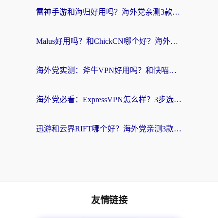
雷神手游和海归好用吗？海外党亲测3款热门回国加速器+番茄加速器深度体验
Malus好用吗？和ChickCN哪个好？海外党亲测：选对回国加速器，追剧游戏不卡顿
海外党实测：斧牛VPN好用吗？和快喵VPN对比哪个回国效果更好？附3款热门加速器深度分析
海外党必看：ExpressVPN怎么样？3步选对回国加速器，无缝刷国内剧玩手游
迅游和云界RIFT哪个好？海外党亲测3款回国加速器，教你无缝刷国内剧玩游戏
友情链接