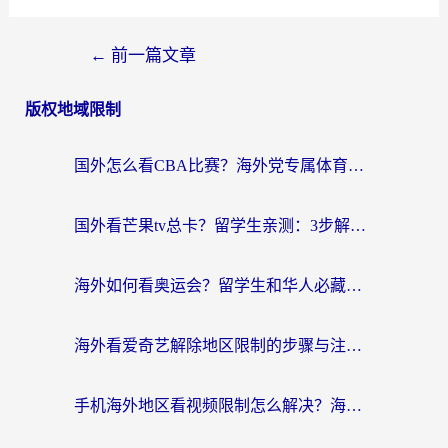
←
前一篇文章
版权地域限制
国外怎么看CBA比赛？海外党专属体育直播指南，告别地区限制看球自由
国外看芒果tv总卡？留学生亲测：3步解决地域限制+流畅追剧攻略
海外如何看奥运会？留学生和华人必藏的体育赛事观看终极指南
海外看爱奇艺解除地区限制的步骤与注意事项详解：留学生必看的无卡顿追剧指南
手机海外地区看视频限制怎么解决？海外党追剧看片的实用指南