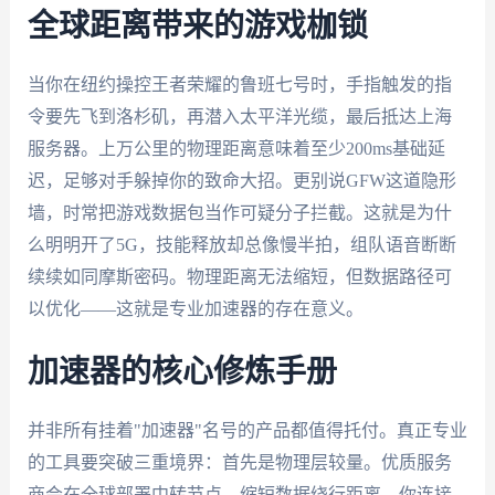
全球距离带来的游戏枷锁
当你在纽约操控王者荣耀的鲁班七号时，手指触发的指
令要先飞到洛杉矶，再潜入太平洋光缆，最后抵达上海
服务器。上万公里的物理距离意味着至少200ms基础延
迟，足够对手躲掉你的致命大招。更别说GFW这道隐形
墙，时常把游戏数据包当作可疑分子拦截。这就是为什
么明明开了5G，技能释放却总像慢半拍，组队语音断断
续续如同摩斯密码。物理距离无法缩短，但数据路径可
以优化——这就是专业加速器的存在意义。
加速器的核心修炼手册
并非所有挂着"加速器"名号的产品都值得托付。真正专业
的工具要突破三重境界：首先是物理层较量。优质服务
商会在全球部署中转节点，缩短数据绕行距离。你连接