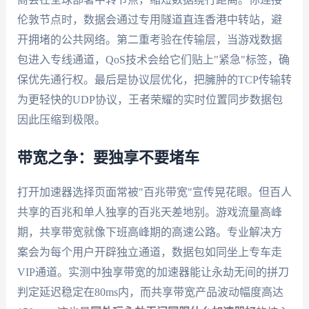
伦敦节点时，数据会通过专用隧道直连香港中转站，避
开拥堵的公共网络。第二重考验在传输层，当游戏数据
包进入专线通道，QoS技术会给它们贴上"紧急"标签，确
保优先通行权。最后是协议层优化，把臃肿的TCP传输转
为更轻快的UDP协议，王者荣耀的实时位置同步数据包
因此压缩到极限。
带宽之争：要独享不要堵车
打开加速器选择页面常被"百兆带宽"宣传晃花眼。但百人
共享的百兆和单人独享的百兆天差地别。游戏流量高峰
期，共享带宽就像下班高峰期的高速公路。专业解决方
案会为每个用户开辟独立通道，数据包如同坐上专车走
VIP通道。实测中独享带宽的加速器能让永劫无间的拼刀
判定延迟稳定在80ms内，而共享带宽产品波动幅度高达