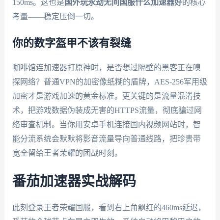
150ms。这也是
国外玩永劫无间国服什么加速器好
的核心
考量——稳定压倒一切。
你的数字盔甲不该有裂缝
咖啡馆连加速器打原神时，是否想过隔壁的黑客正在嗅
探网络？普通VPN的加密像纸糊的盾牌，AES-256军用级
加密才是游戏加速的黄金标准。更关键的是流量混淆技
术，把游戏数据伪装成无害的HTTPS流量，彻底骗过网
络审查机制。当你用安卓手机连接国内视频网站时，智
能分流系统会默默将影音流量导向普通线路，把珍贵带
宽全留给王者荣耀的团战时刻。
番茄加速器实战解码
此刻登录王者荣耀国服，看到右上角飘红的460ms延迟，