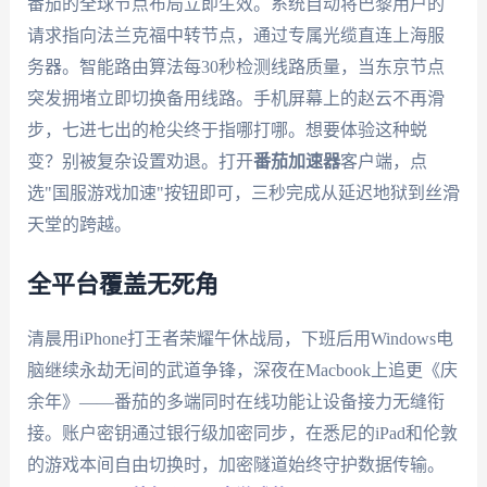
番茄的全球节点布局立即生效。系统自动将巴黎用户的
请求指向法兰克福中转节点，通过专属光缆直连上海服
务器。智能路由算法每30秒检测线路质量，当东京节点
突发拥堵立即切换备用线路。手机屏幕上的赵云不再滑
步，七进七出的枪尖终于指哪打哪。想要体验这种蜕
变？别被复杂设置劝退。打开
番茄加速器
客户端，点
选"国服游戏加速"按钮即可，三秒完成从延迟地狱到丝滑
天堂的跨越。
全平台覆盖无死角
清晨用iPhone打王者荣耀午休战局，下班后用Windows电
脑继续永劫无间的武道争锋，深夜在Macbook上追更《庆
余年》——番茄的多端同时在线功能让设备接力无缝衔
接。账户密钥通过银行级加密同步，在悉尼的iPad和伦敦
的游戏本间自由切换时，加密隧道始终守护数据传输。