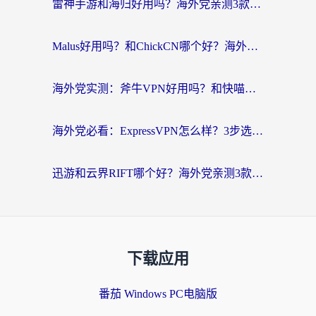
雷神手游和海归好用吗？海外党亲测3款热门回国加速器+番茄加速器深度体验
Malus好用吗？和ChickCN哪个好？海外党亲测：选对回国加速器，追剧游戏不卡顿
海外党实测：斧牛VPN好用吗？和快喵VPN对比哪个回国效果更好？附3款热门加速器深度分析
海外党必看：ExpressVPN怎么样？3步选对回国加速器，无缝刷国内剧玩手游
迅游和云界RIFT哪个好？海外党亲测3款回国加速器，教你无缝刷国内剧玩游戏
下载应用
番茄 Windows PC电脑版