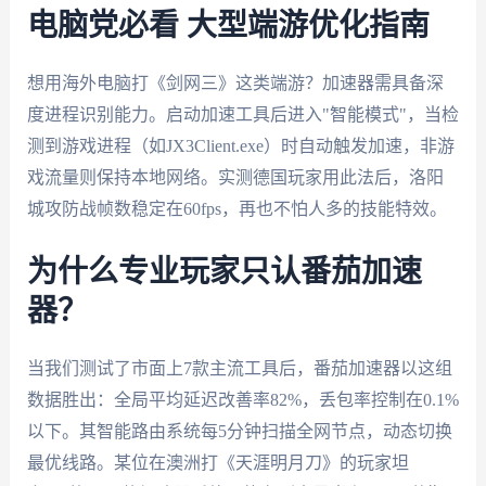
电脑党必看 大型端游优化指南
想用海外电脑打《剑网三》这类端游？加速器需具备深
度进程识别能力。启动加速工具后进入"智能模式"，当检
测到游戏进程（如JX3Client.exe）时自动触发加速，非游
戏流量则保持本地网络。实测德国玩家用此法后，洛阳
城攻防战帧数稳定在60fps，再也不怕人多的技能特效。
为什么专业玩家只认番茄加速
器？
当我们测试了市面上7款主流工具后，番茄加速器以这组
数据胜出：全局平均延迟改善率82%，丢包率控制在0.1%
以下。其智能路由系统每5分钟扫描全网节点，动态切换
最优线路。某位在澳洲打《天涯明月刀》的玩家坦