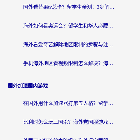
国外看芒果tv总卡？留学生亲测：3步解决地域限制+流畅追剧攻略
海外如何看奥运会？留学生和华人必藏的体育赛事观看终极指南
海外看爱奇艺解除地区限制的步骤与注意事项详解：留学生必看的无卡顿追剧指南
手机海外地区看视频限制怎么解决？海外党追剧看片的实用指南
国外加速国内游戏
在国外用什么加速器打第五人格？留学生亲测：这6个功能才是关键！
比利时怎么玩三国杀？海外党国服游戏加速器终极指南（附问道CODOL优化方案）