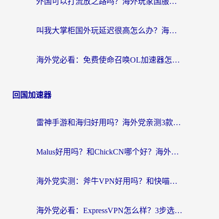
外国可以打流放之路吗？海外玩家国服游戏畅玩终极指南（附实测推荐）
叫我大掌柜国外玩延迟很高怎么办？海外党亲测的国服游戏加速全攻略
海外党必看：免费使命召唤OL加速器怎么选？3个国服游戏加速痛点一次性解决
回国加速器
雷神手游和海归好用吗？海外党亲测3款热门回国加速器+番茄加速器深度体验
Malus好用吗？和ChickCN哪个好？海外党亲测：选对回国加速器，追剧游戏不卡顿
海外党实测：斧牛VPN好用吗？和快喵VPN对比哪个回国效果更好？附3款热门加速器深度分析
海外党必看：ExpressVPN怎么样？3步选对回国加速器，无缝刷国内剧玩手游