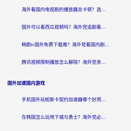
海外看国内电视剧的播放器总卡顿？选对回国加速器才是关键
国外可以看西瓜视频吗？海外党追剧看片的终极解决方案
韩剧tv国外免费下载难？海外党看国内剧的加速器选择指南（附实用技巧）
腾讯视频限制播放怎么解除？海外党亲测有效的回国加速指南
国外加速国内游戏
手机国外玩帕斯卡契约加速器哪个好用？海外党国服游戏之路的救星
在韩国怎么玩地下城与勇士？海外党必看的国服游戏加速全攻略