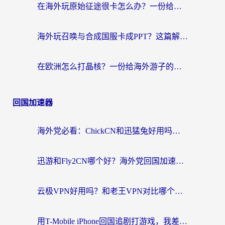
在海外玩原始征途很卡怎么办？一份给游子的终极指南
海外玩召唤与合成国服卡成PPT？这篇解决办法让你丝滑操作
在欧洲怎么打晶核？一份给海外游子的网络加速生存指南
回国加速器
海外党必看：ChickCN和迅猛兔好用吗？3招教你选对回国加速器
迅游和Fly2CN哪个好？海外党回国加速器真实测评与选择心法
云极VPN好用吗？和老王VPN对比哪个回国效果更好？海外党必看的真实体验指南
用T-Mobile iPhone回国追剧打游戏，我差点把手机砸了