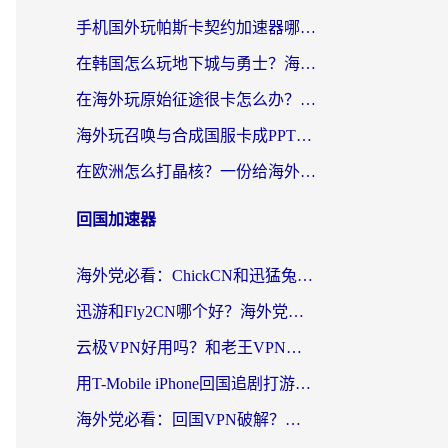
手机国外玩帕斯卡契约加速器哪个好用？海外党国服游戏之路的救星
在韩国怎么玩地下城与勇士？海外党必看的国服游戏加速全攻略
在海外玩原始征途很卡怎么办？一份给游子的终极指南
海外玩召唤与合成国服卡成PPT？这篇解决办法让你丝滑操作
在欧洲怎么打晶核？一份给海外游子的网络加速生存指南
回国加速器
海外党必看：ChickCN和迅猛兔好用吗？3招教你选对回国加速器
迅游和Fly2CN哪个好？海外党回国加速器真实测评与选择心法
云极VPN好用吗？和老王VPN对比哪个回国效果更好？海外党必看的真实体验指南
用T-Mobile iPhone回国追剧打游戏，我差点把手机砸了
海外党必看：回国VPN破解？别踩坑！3步选对加速器无缝刷国内资源