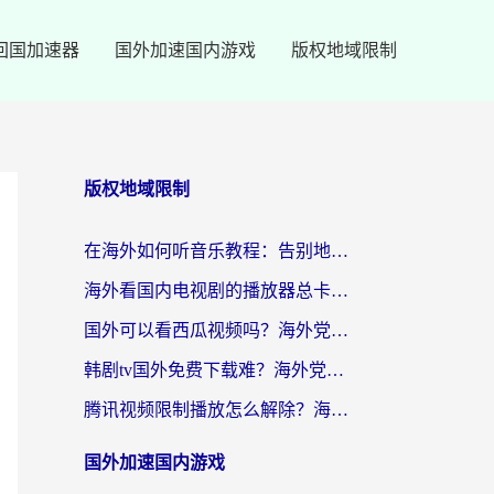
回国加速器
国外加速国内游戏
版权地域限制
版权地域限制
在海外如何听音乐教程：告别地域限制，随时听见国内的声音
海外看国内电视剧的播放器总卡顿？选对回国加速器才是关键
国外可以看西瓜视频吗？海外党追剧看片的终极解决方案
韩剧tv国外免费下载难？海外党看国内剧的加速器选择指南（附实用技巧）
腾讯视频限制播放怎么解除？海外党亲测有效的回国加速指南
国外加速国内游戏