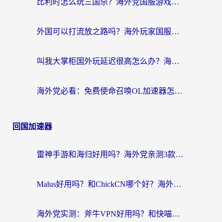
比利时怎么玩三国杀？海外党国服游戏加速器终极指南（附问道CODOL优化方案）
外国可以打流放之路吗？海外玩家国服游戏畅玩终极指南（附实测推荐）
叫我大掌柜国外玩延迟很高怎么办？海外党亲测的国服游戏加速全攻略
海外党必看：免费使命召唤OL加速器怎么选？3个国服游戏加速痛点一次性解决
回国加速器
雷神手游和海归好用吗？海外党亲测3款热门回国加速器+番茄加速器深度体验
Malus好用吗？和ChickCN哪个好？海外党亲测：选对回国加速器，追剧游戏不卡顿
海外党实测：斧牛VPN好用吗？和快喵VPN对比哪个回国效果更好？附3款热门加速器深度分析