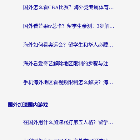
国外怎么看CBA比赛？海外党专属体育直播指南，告别地区限制看球自由
国外看芒果tv总卡？留学生亲测：3步解决地域限制+流畅追剧攻略
海外如何看奥运会？留学生和华人必藏的体育赛事观看终极指南
海外看爱奇艺解除地区限制的步骤与注意事项详解：留学生必看的无卡顿追剧指南
手机海外地区看视频限制怎么解决？海外党追剧看片的实用指南
国外加速国内游戏
在国外用什么加速器打第五人格？留学生亲测：这6个功能才是关键！