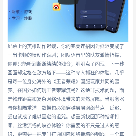
屏幕上的英雄动作迟缓，你的完美连招因为延迟变成了
一出卡顿的慢动作喜剧；团队语音里的队友激情指挥，
你却只能听到断断续续的残音；明明点了闪现，下一秒
画面却定格在敌方塔下——这种令人抓狂的体验，几乎
是每一位身处海外的《王者荣耀》国服玩家共同的噩
梦。在国外如何玩王者荣耀流畅？这绝非技术问题，而
是物理距离和复杂网络环境带来的天然屏障。当服务器
与你相隔重洋，数据包必须穿越层层网络节点，延迟、
丢包就成了难以回避的诅咒。想重新找回那种指哪打
哪、丝滑流畅的峡谷体验？你需要的不只是过人的意
识，更需要一把专门打通国际网络拥堵的钥匙：一个真