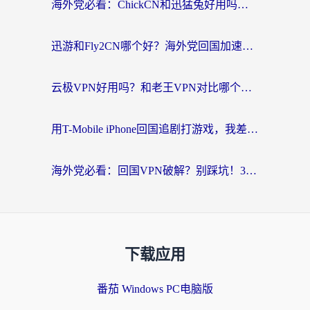
海外党必看：ChickCN和迅猛兔好用吗？3招教你选对回国加速器
迅游和Fly2CN哪个好？海外党回国加速器真实测评与选择心法
云极VPN好用吗？和老王VPN对比哪个回国效果更好？海外党必看的真实体验指南
用T-Mobile iPhone回国追剧打游戏，我差点把手机砸了
海外党必看：回国VPN破解？别踩坑！3步选对加速器无缝刷国内资源
下载应用
番茄 Windows PC电脑版