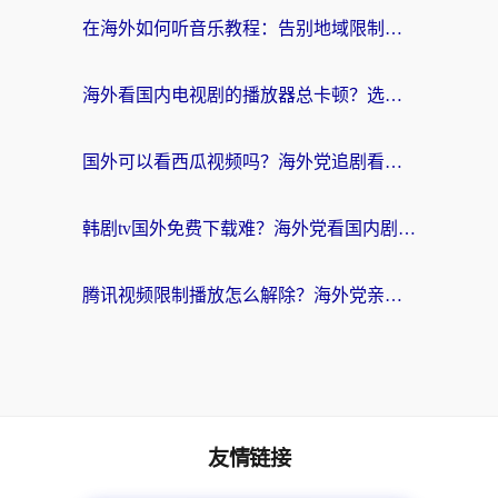
在海外如何听音乐教程：告别地域限制，随时听见国内的声音
海外看国内电视剧的播放器总卡顿？选对回国加速器才是关键
国外可以看西瓜视频吗？海外党追剧看片的终极解决方案
韩剧tv国外免费下载难？海外党看国内剧的加速器选择指南（附实用技巧）
腾讯视频限制播放怎么解除？海外党亲测有效的回国加速指南
友情链接