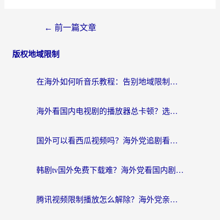
←
前一篇文章
版权地域限制
在海外如何听音乐教程：告别地域限制，随时听见国内的声音
海外看国内电视剧的播放器总卡顿？选对回国加速器才是关键
国外可以看西瓜视频吗？海外党追剧看片的终极解决方案
韩剧tv国外免费下载难？海外党看国内剧的加速器选择指南（附实用技巧）
腾讯视频限制播放怎么解除？海外党亲测有效的回国加速指南