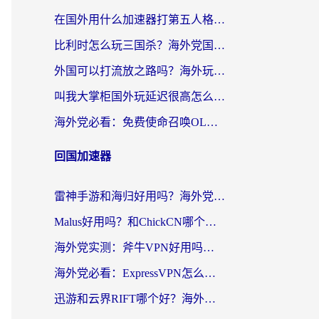
在国外用什么加速器打第五人格？留学生亲测：这6个功能才是关键！
比利时怎么玩三国杀？海外党国服游戏加速器终极指南（附问道CODOL优化方案）
外国可以打流放之路吗？海外玩家国服游戏畅玩终极指南（附实测推荐）
叫我大掌柜国外玩延迟很高怎么办？海外党亲测的国服游戏加速全攻略
海外党必看：免费使命召唤OL加速器怎么选？3个国服游戏加速痛点一次性解决
回国加速器
雷神手游和海归好用吗？海外党亲测3款热门回国加速器+番茄加速器深度体验
Malus好用吗？和ChickCN哪个好？海外党亲测：选对回国加速器，追剧游戏不卡顿
海外党实测：斧牛VPN好用吗？和快喵VPN对比哪个回国效果更好？附3款热门加速器深度分析
海外党必看：ExpressVPN怎么样？3步选对回国加速器，无缝刷国内剧玩手游
迅游和云界RIFT哪个好？海外党亲测3款回国加速器，教你无缝刷国内剧玩游戏