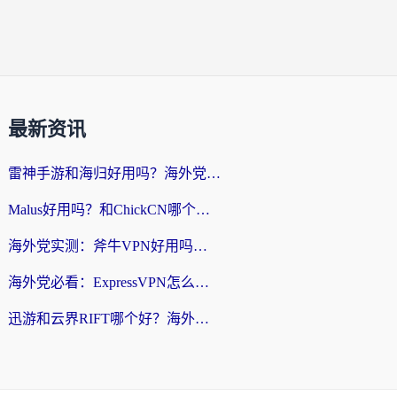
最新资讯
雷神手游和海归好用吗？海外党亲测3款热门回国加速器+番茄加速器深度体验
Malus好用吗？和ChickCN哪个好？海外党亲测：选对回国加速器，追剧游戏不卡顿
海外党实测：斧牛VPN好用吗？和快喵VPN对比哪个回国效果更好？附3款热门加速器深度分析
海外党必看：ExpressVPN怎么样？3步选对回国加速器，无缝刷国内剧玩手游
迅游和云界RIFT哪个好？海外党亲测3款回国加速器，教你无缝刷国内剧玩游戏