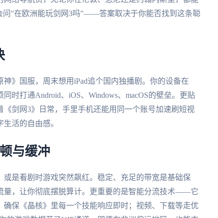
会问"在欧洲能玩剑网3吗"——答案取决于你能否找到这条聪
快
神》国服，周末想用iPad追个国内独播剧。你的设备在
Android、iOS、Windows、macOS的壁垒。更贴
着《剑网3》日常，手里手机还能用同一个账号加速刷短视
字生活的自由感。
卡顿与缓冲
，或是看剧时游戏突然飙红。稳定、充足的带宽是基础保
流量，让你彻底摆脱算计。更重要的是智能分流技术——它
，确保《晶核》里每一个技能响应即时；视频、下载等走优