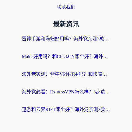
联系我们
最新资讯
雷神手游和海归好用吗？海外党亲测3款热门回国加速器+番茄加速器深度体验
Malus好用吗？和ChickCN哪个好？海外党亲测：选对回国加速器，追剧游戏不卡顿
海外党实测：斧牛VPN好用吗？和快喵VPN对比哪个回国效果更好？附3款热门加速器深度分析
海外党必看：ExpressVPN怎么样？3步选对回国加速器，无缝刷国内剧玩手游
迅游和云界RIFT哪个好？海外党亲测3款回国加速器，教你无缝刷国内剧玩游戏