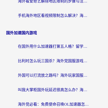
海外看爱奇艺解除地区限制的步骤与注意事项详解：留学生必看的无卡顿追剧指南
手机海外地区看视频限制怎么解决？海外党追剧看片的实用指南
国外加速国内游戏
在国外用什么加速器打第五人格？留学生亲测：这6个功能才是关键！
比利时怎么玩三国杀？海外党国服游戏加速器终极指南（附问道CODOL优化方案）
外国可以打流放之路吗？海外玩家国服游戏畅玩终极指南（附实测推荐）
叫我大掌柜国外玩延迟很高怎么办？海外党亲测的国服游戏加速全攻略
海外党必看：免费使命召唤OL加速器怎么选？3个国服游戏加速痛点一次性解决