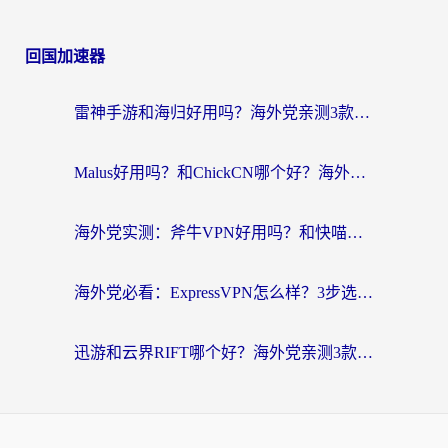
回国加速器
雷神手游和海归好用吗？海外党亲测3款热门回国加速器+番茄加速器深度体验
Malus好用吗？和ChickCN哪个好？海外党亲测：选对回国加速器，追剧游戏不卡顿
海外党实测：斧牛VPN好用吗？和快喵VPN对比哪个回国效果更好？附3款热门加速器深度分析
海外党必看：ExpressVPN怎么样？3步选对回国加速器，无缝刷国内剧玩手游
迅游和云界RIFT哪个好？海外党亲测3款回国加速器，教你无缝刷国内剧玩游戏