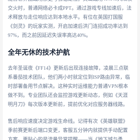
交火时，普通网络必卡成PPT。通过游戏专线加速后，法
术释放与走位响应达到本地水平。有位在英国打国服
《剑灵》的玩家实测，开启加速后洪门连招成功率达到
97%，而之前因延迟失误率高达40%。
全年无休的技术护航
去年圣诞夜《FF14》更新后出现连接故障，凌晨三点联
系番茄技术团队，他们两小时就定位到ISP路由异常，临
时部署备用节点解决。这种实时运维能力普通VPN根本
做不到。专业团队还会监控游戏更新动态，例如《天涯
明月刀》每次版本更新前，提前优化对应服务器线路。
售后响应速度决定游戏生命线。记得有次《英雄联盟》
季前赛更新后端口变更，客服五分钟内就提供手动配置
方案。更贴心的是流量异常提醒——当《地下城与勇