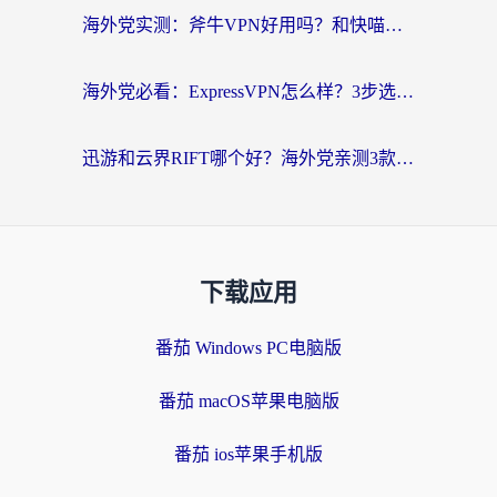
海外党实测：斧牛VPN好用吗？和快喵VPN对比哪个回国效果更好？附3款热门加速器深度分析
海外党必看：ExpressVPN怎么样？3步选对回国加速器，无缝刷国内剧玩手游
迅游和云界RIFT哪个好？海外党亲测3款回国加速器，教你无缝刷国内剧玩游戏
下载应用
番茄 Windows PC电脑版
番茄 macOS苹果电脑版
番茄 ios苹果手机版