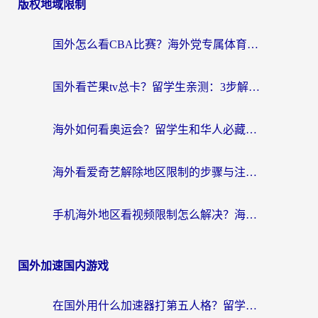
版权地域限制
国外怎么看CBA比赛？海外党专属体育直播指南，告别地区限制看球自由
国外看芒果tv总卡？留学生亲测：3步解决地域限制+流畅追剧攻略
海外如何看奥运会？留学生和华人必藏的体育赛事观看终极指南
海外看爱奇艺解除地区限制的步骤与注意事项详解：留学生必看的无卡顿追剧指南
手机海外地区看视频限制怎么解决？海外党追剧看片的实用指南
国外加速国内游戏
在国外用什么加速器打第五人格？留学生亲测：这6个功能才是关键！