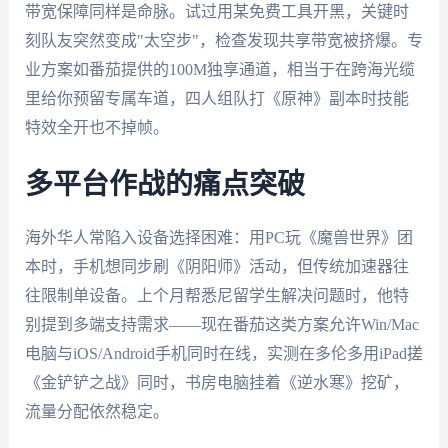
带宽保障同样是命脉。试过用某免费工具开黑，关键时
刻队友突然变成"太空步"，检查发现共享带宽被挤爆。专
业方案如番茄提供的100M独享通道，相当于在跨海光缆
里给你预留专属车道，四人组队打《原神》副本时技能
特效全开也不掉帧。
多平台作战的痛点突破
海外华人常陷入设备选择困难：用PC玩《魔兽世界》团
本时，手机想同步刷《阴阳师》活动，但传统加速器往
往限制单设备。上个月帮悉尼留学生解决问题时，他特
别提到多端支持需求——现在番茄这类方案允许Win/Mac
电脑与iOS/Android手机同时在线，实测在多伦多用iPad搓
《金铲铲之战》同时，书房电脑挂着《逆水寒》挖矿，
流量分配依然稳定。