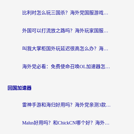
比利时怎么玩三国杀？海外党国服游戏加速器终极指南（附问道CODOL优化方案）
外国可以打流放之路吗？海外玩家国服游戏畅玩终极指南（附实测推荐）
叫我大掌柜国外玩延迟很高怎么办？海外党亲测的国服游戏加速全攻略
海外党必看：免费使命召唤OL加速器怎么选？3个国服游戏加速痛点一次性解决
回国加速器
雷神手游和海归好用吗？海外党亲测3款热门回国加速器+番茄加速器深度体验
Malus好用吗？和ChickCN哪个好？海外党亲测：选对回国加速器，追剧游戏不卡顿