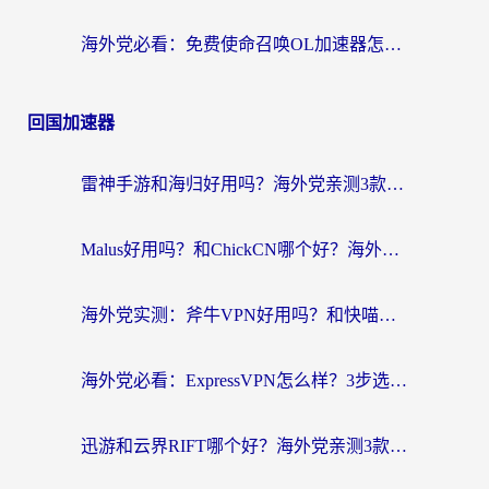
海外党必看：免费使命召唤OL加速器怎么选？3个国服游戏加速痛点一次性解决
回国加速器
雷神手游和海归好用吗？海外党亲测3款热门回国加速器+番茄加速器深度体验
Malus好用吗？和ChickCN哪个好？海外党亲测：选对回国加速器，追剧游戏不卡顿
海外党实测：斧牛VPN好用吗？和快喵VPN对比哪个回国效果更好？附3款热门加速器深度分析
海外党必看：ExpressVPN怎么样？3步选对回国加速器，无缝刷国内剧玩手游
迅游和云界RIFT哪个好？海外党亲测3款回国加速器，教你无缝刷国内剧玩游戏