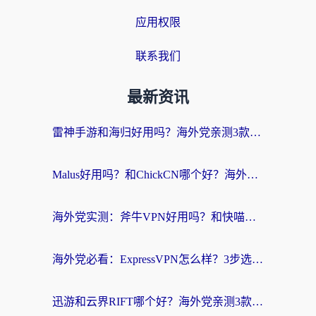
应用权限
联系我们
最新资讯
雷神手游和海归好用吗？海外党亲测3款热门回国加速器+番茄加速器深度体验
Malus好用吗？和ChickCN哪个好？海外党亲测：选对回国加速器，追剧游戏不卡顿
海外党实测：斧牛VPN好用吗？和快喵VPN对比哪个回国效果更好？附3款热门加速器深度分析
海外党必看：ExpressVPN怎么样？3步选对回国加速器，无缝刷国内剧玩手游
迅游和云界RIFT哪个好？海外党亲测3款回国加速器，教你无缝刷国内剧玩游戏