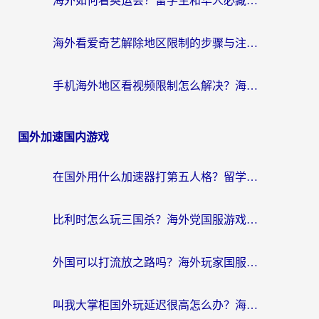
海外如何看奥运会？留学生和华人必藏的体育赛事观看终极指南
海外看爱奇艺解除地区限制的步骤与注意事项详解：留学生必看的无卡顿追剧指南
手机海外地区看视频限制怎么解决？海外党追剧看片的实用指南
国外加速国内游戏
在国外用什么加速器打第五人格？留学生亲测：这6个功能才是关键！
比利时怎么玩三国杀？海外党国服游戏加速器终极指南（附问道CODOL优化方案）
外国可以打流放之路吗？海外玩家国服游戏畅玩终极指南（附实测推荐）
叫我大掌柜国外玩延迟很高怎么办？海外党亲测的国服游戏加速全攻略