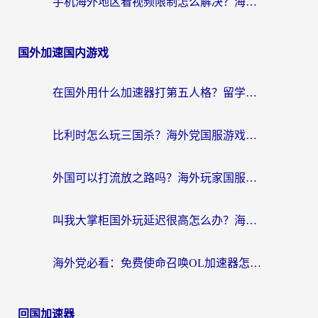
手机海外地区看视频限制怎么解决？海外党追剧看片的实用指南
国外加速国内游戏
在国外用什么加速器打第五人格？留学生亲测：这6个功能才是关键！
比利时怎么玩三国杀？海外党国服游戏加速器终极指南（附问道CODOL优化方案）
外国可以打流放之路吗？海外玩家国服游戏畅玩终极指南（附实测推荐）
叫我大掌柜国外玩延迟很高怎么办？海外党亲测的国服游戏加速全攻略
海外党必看：免费使命召唤OL加速器怎么选？3个国服游戏加速痛点一次性解决
回国加速器