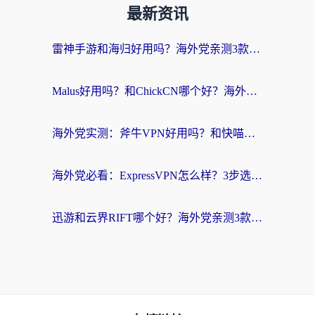
最新资讯
雷神手游和海归好用吗？海外党亲测3款热门回国加速器+番茄加速器深度体验
Malus好用吗？和ChickCN哪个好？海外党亲测：选对回国加速器，追剧游戏不卡顿
海外党实测：斧牛VPN好用吗？和快喵VPN对比哪个回国效果更好？附3款热门加速器深度分析
海外党必看：ExpressVPN怎么样？3步选对回国加速器，无缝刷国内剧玩手游
迅游和云界RIFT哪个好？海外党亲测3款回国加速器，教你无缝刷国内剧玩游戏