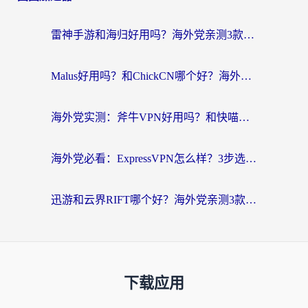
雷神手游和海归好用吗？海外党亲测3款热门回国加速器+番茄加速器深度体验
Malus好用吗？和ChickCN哪个好？海外党亲测：选对回国加速器，追剧游戏不卡顿
海外党实测：斧牛VPN好用吗？和快喵VPN对比哪个回国效果更好？附3款热门加速器深度分析
海外党必看：ExpressVPN怎么样？3步选对回国加速器，无缝刷国内剧玩手游
迅游和云界RIFT哪个好？海外党亲测3款回国加速器，教你无缝刷国内剧玩游戏
下载应用