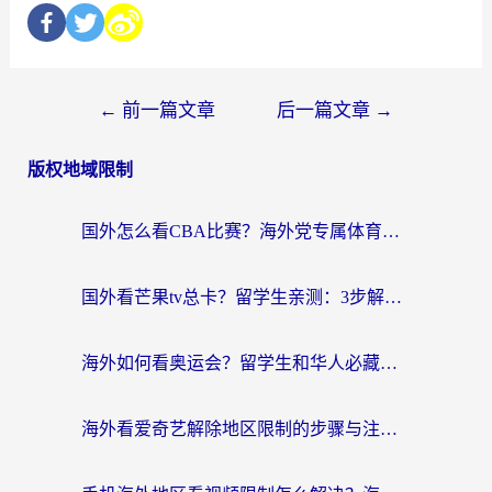
←
前一篇文章
后一篇文章
→
版权地域限制
国外怎么看CBA比赛？海外党专属体育直播指南，告别地区限制看球自由
国外看芒果tv总卡？留学生亲测：3步解决地域限制+流畅追剧攻略
海外如何看奥运会？留学生和华人必藏的体育赛事观看终极指南
海外看爱奇艺解除地区限制的步骤与注意事项详解：留学生必看的无卡顿追剧指南