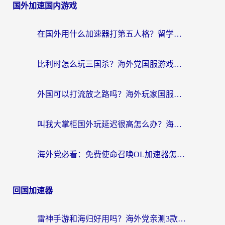
国外加速国内游戏
在国外用什么加速器打第五人格？留学生亲测：这6个功能才是关键！
比利时怎么玩三国杀？海外党国服游戏加速器终极指南（附问道CODOL优化方案）
外国可以打流放之路吗？海外玩家国服游戏畅玩终极指南（附实测推荐）
叫我大掌柜国外玩延迟很高怎么办？海外党亲测的国服游戏加速全攻略
海外党必看：免费使命召唤OL加速器怎么选？3个国服游戏加速痛点一次性解决
回国加速器
雷神手游和海归好用吗？海外党亲测3款热门回国加速器+番茄加速器深度体验