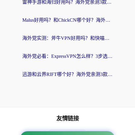
雷神手游和海归好用吗？海外党亲测3款热门回国加速器+番茄加速器深度体验
Malus好用吗？和ChickCN哪个好？海外党亲测：选对回国加速器，追剧游戏不卡顿
海外党实测：斧牛VPN好用吗？和快喵VPN对比哪个回国效果更好？附3款热门加速器深度分析
海外党必看：ExpressVPN怎么样？3步选对回国加速器，无缝刷国内剧玩手游
迅游和云界RIFT哪个好？海外党亲测3款回国加速器，教你无缝刷国内剧玩游戏
友情链接
海外回国加速器