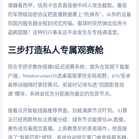
速器看西甲，信用卡信息直接被中间人攻击截取。番茄
的军用级加密协议把直播数据裹上"防弹衣"，从你的设备
到国内服务器全程封闭式传输。看球时突然弹出信用卡
盗刷提醒？这种扫兴事永远不会发生在专线通道里。
三步打造私人专属观赛舱
现在手把手教你搭建0延迟观赛系统：首先在官网下载客
户端，Windows/macOS选桌面版掌控全局视野，iOS/安卓
装移动端随时掌控赛况。安装时记得勾选"回国影音加
速"模块，系统会优先分配离你最近的优质节点。
接着点开智能线路推荐界面，别被满屏节点吓到。AI算
法已经用颜色标注质量分级：绿色节点能撑住4K直播，
黄色适合看图文直播。上周教悉尼的表弟操作，他直接
选了"智能匹配"按钮，系统自动锁定厦门电竞级服务器，