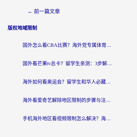
←
前一篇文章
版权地域限制
国外怎么看CBA比赛？海外党专属体育直播指南，告别地区限制看球自由
国外看芒果tv总卡？留学生亲测：3步解决地域限制+流畅追剧攻略
海外如何看奥运会？留学生和华人必藏的体育赛事观看终极指南
海外看爱奇艺解除地区限制的步骤与注意事项详解：留学生必看的无卡顿追剧指南
手机海外地区看视频限制怎么解决？海外党追剧看片的实用指南