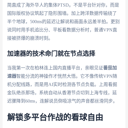
简直成了海外华人的集体PTSD。不是平台针对你，而是
国际版权协议筑起了隐形围墙。加上跨洋数据传输绕了
半个地球，500ms的延迟让解说和画面永远差半拍。更别
说同时用手机追比分、平板看数据分析时，普通VPN直
接被挤爆的崩溃时刻。
加速器的技术命门就在节点选择
当我第一次在柏林连上国内直播平台，亲眼见证
番茄加
速器
智能分流的神操作才恍然大悟。它不像传统VPN随
机分配线路，而是用AI实时检测各节点负载。上周看掘
金队绝杀那场，系统自动从香港节点切到上海专线，延
迟骤降到60ms，连解说员倒吸凉气的声音都丝滑同步。
解锁多平台作战的看球自由