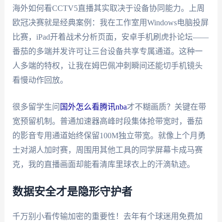
海外如何看CCTV5直播其实取决于设备协同能力。上周
欧冠决赛就是经典案例：我在工作室用Windows电脑投屏
比赛，iPad开着战术分析页面，安卓手机刷虎扑论坛——
番茄的多端并发许可让三台设备共享专属通道。这种一
人多端的特权，让我在姆巴佩冲刺瞬间还能切手机镜头
看慢动作回放。
很多留学生问
国外怎么看腾讯nba
才不糊画质？关键在带
宽预留机制。普通加速器高峰时段集体抢带宽时，番茄
的影音专用通道始终保留100M独立带宽。就像上个月勇
士对湖人加时赛，周围用其他工具的同学屏幕卡成马赛
克，我的直播画面却能看清库里球衣上的汗滴轨迹。
数据安全才是隐形守护者
千万别小看传输加密的重要性！去年有个球迷用免费加