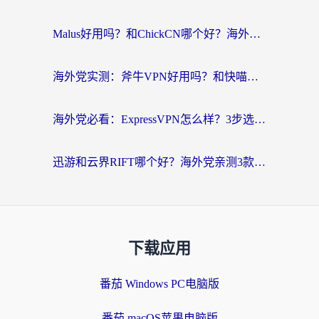
Malus好用吗？和ChickCN哪个好？海外党亲测：选对回国加速器，追剧游戏不卡顿
海外党实测：斧牛VPN好用吗？和快喵VPN对比哪个回国效果更好？附3款热门加速器深度分析
海外党必看：ExpressVPN怎么样？3步选对回国加速器，无缝刷国内剧玩手游
迅游和云界RIFT哪个好？海外党亲测3款回国加速器，教你无缝刷国内剧玩游戏
下载应用
番茄 Windows PC电脑版
番茄 macOS苹果电脑版