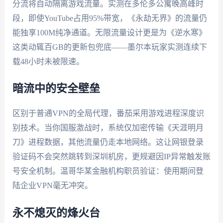
分流将自动隔离游戏流量。实测在多伦多公寓晚高峰时
段，即使YouTube占用95%带宽，《永劫无界》的流量仍
能独享100M纯净通道。无限流量设计更是为《逆水寒》
这类动辄百GB的更新包兜底——墨尔本玩家实测连续下
载48小时未被限速。
暗流中的安全壁垒
区别于普通VPN的全局代理，番茄采用游戏进程深度识
别技术。当你国服激战时，系统仅加密传输《天涯明月
刀》进程数据，其他流量仍走本地网络。这让网银登录
验证码不会突然跳转到深圳机房，更规避因IP异常触发账
号安全机制。温哥华某金融机构职员验证：使用期间登
陆企业VPN毫无冲突。
永不熄灭的烽火台