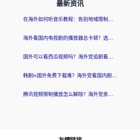
最新资讯
在海外如何听音乐教程：告别地域限制，随时听见国内的声音
海外看国内电视剧的播放器总卡顿？选对回国加速器才是关键
国外可以看西瓜视频吗？海外党追剧看片的终极解决方案
韩剧tv国外免费下载难？海外党看国内剧的加速器选择指南（附实用技巧）
腾讯视频限制播放怎么解除？海外党亲测有效的回国加速指南