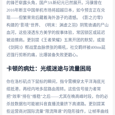
的锋芒崭露头角，国产3A新纪元已然展开。冯骥曾在
2016年断言中国单机市场将超越日本，如今预言正在兑
现——但繁荣背后藏着海外游子的遗憾。《影之刃零》
构建的"影境"世界、《明末：渊虚之羽》阴鸷诡谲的尸山
血河，这些浸透东方美学的叙事体验，常因锁区或延迟
被迫擦肩。更别提《王者荣耀》五黑开团的默契，或是
《剑网3》帮战里血脉偾张的嘶吼，社交羁绊被400ms延
迟强行剪断的痛，比爆装备失败更戳心。
卡顿的病灶：光缆迷途与流量困局
你在洛杉矶点下鼠标的瞬间，指令需横穿太平洋海底光
缆抵港，再经内地多层路由周转。这些信号接力者常
把"效率"排在"维稳"之后——尤其在晚高峰时段，你的必
杀技数据包可能被抖音直播流量挤下高速路。更别提某
些运营商对国际流量"限流降速"的隐形操作，让帧率曲线