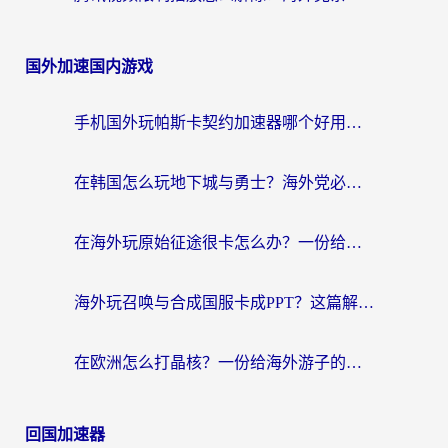
国外加速国内游戏
手机国外玩帕斯卡契约加速器哪个好用？海外党国服游戏之路的救星
在韩国怎么玩地下城与勇士？海外党必看的国服游戏加速全攻略
在海外玩原始征途很卡怎么办？一份给游子的终极指南
海外玩召唤与合成国服卡成PPT？这篇解决办法让你丝滑操作
在欧洲怎么打晶核？一份给海外游子的网络加速生存指南
回国加速器