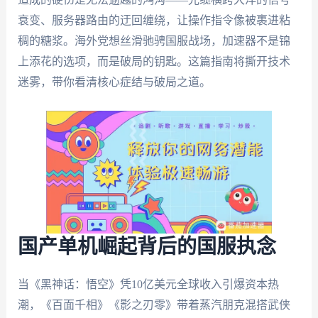
衰变、服务器路由的迂回缠绕，让操作指令像被裹进粘
稠的糖浆。海外党想丝滑驰骋国服战场，加速器不是锦
上添花的选项，而是破局的钥匙。这篇指南将撕开技术
迷雾，带你看清核心症结与破局之道。
国产单机崛起背后的国服执念
当《黑神话：悟空》凭10亿美元全球收入引爆资本热
潮，《百面千相》《影之刃零》带着蒸汽朋克混搭武侠