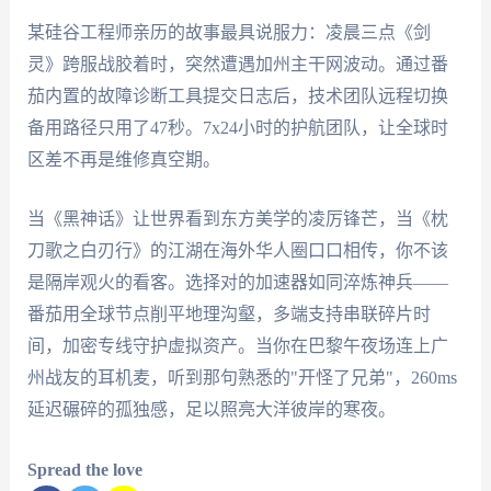
某硅谷工程师亲历的故事最具说服力：凌晨三点《剑
灵》跨服战胶着时，突然遭遇加州主干网波动。通过番
茄内置的故障诊断工具提交日志后，技术团队远程切换
备用路径只用了47秒。7x24小时的护航团队，让全球时
区差不再是维修真空期。
当《黑神话》让世界看到东方美学的凌厉锋芒，当《枕
刀歌之白刃行》的江湖在海外华人圈口口相传，你不该
是隔岸观火的看客。选择对的加速器如同淬炼神兵——
番茄用全球节点削平地理沟壑，多端支持串联碎片时
间，加密专线守护虚拟资产。当你在巴黎午夜场连上广
州战友的耳机麦，听到那句熟悉的"开怪了兄弟"，260ms
延迟碾碎的孤独感，足以照亮大洋彼岸的寒夜。
Spread the love