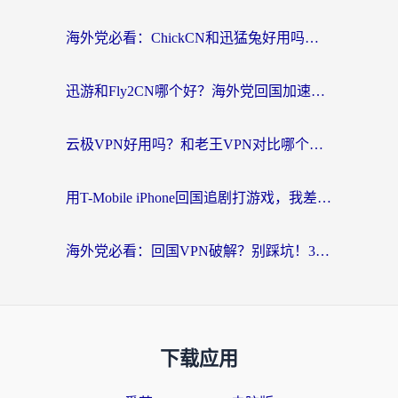
海外党必看：ChickCN和迅猛兔好用吗？3招教你选对回国加速器
迅游和Fly2CN哪个好？海外党回国加速器真实测评与选择心法
云极VPN好用吗？和老王VPN对比哪个回国效果更好？海外党必看的真实体验指南
用T-Mobile iPhone回国追剧打游戏，我差点把手机砸了
海外党必看：回国VPN破解？别踩坑！3步选对加速器无缝刷国内资源
下载应用