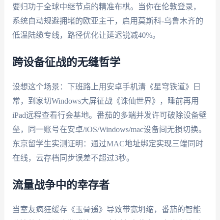
要归功于全球中继节点的精准布棋。当你在伦敦登录，
系统自动规避拥堵的欧亚主干，启用莫斯科-乌鲁木齐的
低温陆缆专线，路径优化让延迟锐减40%。
跨设备征战的无缝哲学
设想这个场景：下班路上用安卓手机清《星穹铁道》日
常，到家切Windows大屏征战《诛仙世界》，睡前再用
iPad远程查看行会基地。番茄的多端并发许可破除设备壁
垒，同一账号在安卓/iOS/Windows/mac设备间无损切换。
东京留学生实测证明：通过MAC地址绑定实现三端同时
在线，云存档同步误差不超过3秒。
流量战争中的幸存者
当室友疯狂缓存《玉骨遥》导致带宽坍缩，番茄的智能