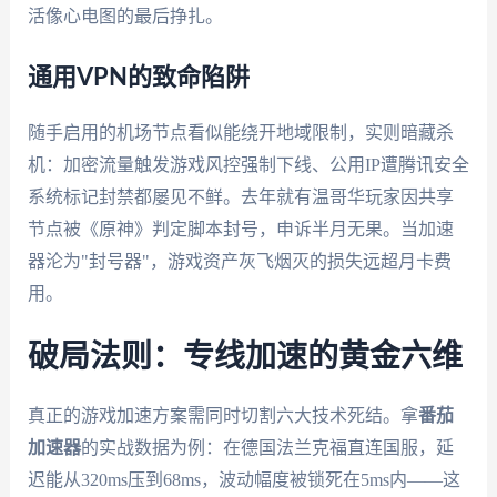
活像心电图的最后挣扎。
通用VPN的致命陷阱
随手启用的机场节点看似能绕开地域限制，实则暗藏杀
机：加密流量触发游戏风控强制下线、公用IP遭腾讯安全
系统标记封禁都屡见不鲜。去年就有温哥华玩家因共享
节点被《原神》判定脚本封号，申诉半月无果。当加速
器沦为"封号器"，游戏资产灰飞烟灭的损失远超月卡费
用。
破局法则：专线加速的黄金六维
真正的游戏加速方案需同时切割六大技术死结。拿
番茄
加速器
的实战数据为例：在德国法兰克福直连国服，延
迟能从320ms压到68ms，波动幅度被锁死在5ms内——这