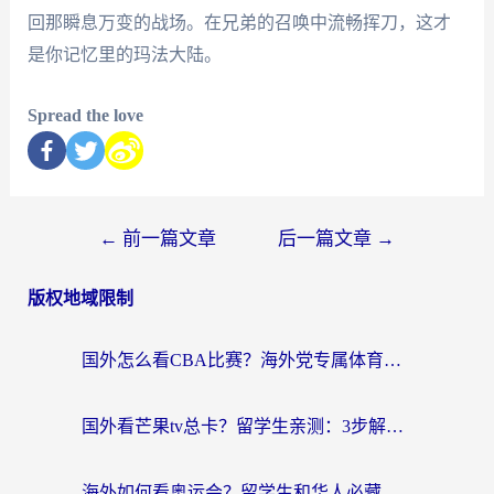
回那瞬息万变的战场。在兄弟的召唤中流畅挥刀，这才
是你记忆里的玛法大陆。
Spread the love
←
前一篇文章
后一篇文章
→
版权地域限制
国外怎么看CBA比赛？海外党专属体育直播指南，告别地区限制看球自由
国外看芒果tv总卡？留学生亲测：3步解决地域限制+流畅追剧攻略
海外如何看奥运会？留学生和华人必藏的体育赛事观看终极指南