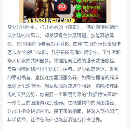
身处异国他乡，打开熟悉的《传奇》，满心期待回到玛
法大陆叱咤风云，却发现角色步履蹒跚、技能释放延
迟、PK时眼睁睁看着对手瞬移...这种"在国外玩传奇很卡
怎么办"的揪心体验，几乎是所有海外留学生、工作者和
华人玩家的共同噩梦。物理距离造成的漫长数据旅程、
复杂国际网络环境里的层层拥堵，是导致高延迟、丢包
的罪魁祸首。直接连接国服服务器，如同在拥堵的跨洋
高速上龟速爬行。想要彻底解决这个问题，消除物理距
离的天然劣势，你需要一个聪明可靠的"数据特快通道" -
一款专业的国服游戏加速器。它能重构你的网络路径，
让战斗指令快如闪电。接下来的指南，将深入剖析如何
科学选择，让你在海外也能丝滑征战传奇世界。