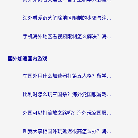
海外看爱奇艺解除地区限制的步骤与注意事项详解：留学生必看的无卡顿追剧指南
手机海外地区看视频限制怎么解决？海外党追剧看片的实用指南
国外加速国内游戏
在国外用什么加速器打第五人格？留学生亲测：这6个功能才是关键！
比利时怎么玩三国杀？海外党国服游戏加速器终极指南（附问道CODOL优化方案）
外国可以打流放之路吗？海外玩家国服游戏畅玩终极指南（附实测推荐）
叫我大掌柜国外玩延迟很高怎么办？海外党亲测的国服游戏加速全攻略