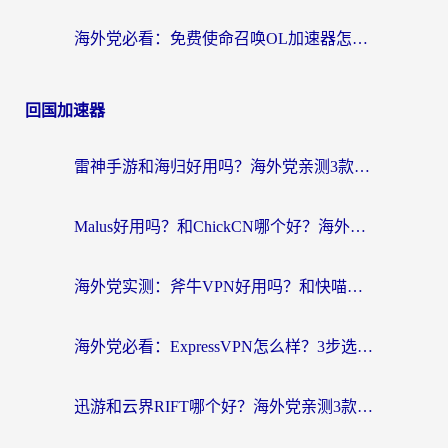
海外党必看：免费使命召唤OL加速器怎么选？3个国服游戏加速痛点一次性解决
回国加速器
雷神手游和海归好用吗？海外党亲测3款热门回国加速器+番茄加速器深度体验
Malus好用吗？和ChickCN哪个好？海外党亲测：选对回国加速器，追剧游戏不卡顿
海外党实测：斧牛VPN好用吗？和快喵VPN对比哪个回国效果更好？附3款热门加速器深度分析
海外党必看：ExpressVPN怎么样？3步选对回国加速器，无缝刷国内剧玩手游
迅游和云界RIFT哪个好？海外党亲测3款回国加速器，教你无缝刷国内剧玩游戏