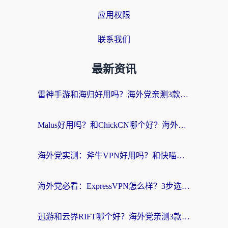
应用权限
联系我们
最新资讯
雷神手游和海归好用吗？海外党亲测3款热门回国加速器+番茄加速器深度体验
Malus好用吗？和ChickCN哪个好？海外党亲测：选对回国加速器，追剧游戏不卡顿
海外党实测：斧牛VPN好用吗？和快喵VPN对比哪个回国效果更好？附3款热门加速器深度分析
海外党必看：ExpressVPN怎么样？3步选对回国加速器，无缝刷国内剧玩手游
迅游和云界RIFT哪个好？海外党亲测3款回国加速器，教你无缝刷国内剧玩游戏