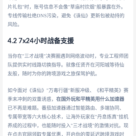
片礼包"时，账号信息不会像"草庙村炊烟"般暴露在外。
专线传输杜绝DNS污染，避免《诛仙》更新包被劫持的
风险。
4.2 7x24小时战备支援
当你在"三才战境"决赛圈遇到网络波动时，专业工程师团
队提供实时线路切换指导。就像任贤齐在河阳城等待仙
友般，随时为你的跨境游戏之旅保驾护航。
如今面对《诛仙》"万毒行疆"新服冲级、《和平精英》赛
季末冲刺的双重诱惑，
在国外玩和平精英用什么加速器
已不再是难题。番茄加速器通过智能路由、多端协同、
专属带宽等六大核心技术，让海外玩家在"丹息炼真"挂机
养成的过程中，也能随时投入"三才战境"的激情对抗。现
在点击官网领取专属优惠，开启你的零延迟跨境游戏时