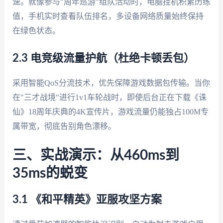
速。就像参与"周年巡游"组队活动时，电脑挂机积累历练
值，手机实时查看队伍排名，多设备网络质量始终保持
在绿色状态。
2.3 电竞级流量护航（杜绝卡顿丢包）
采用智能QoS分流技术，优先保障游戏数据包传输。当你
在"三才战境"进行1v1车轮战时，即使后台正在下载《诛
仙》18周年庆典的4K宣传片，游戏流量仍能独占100M专
属带宽，彻底告别角色漂移。
三、实战演示：从460ms到
35ms的蜕变
3.1 《和平精英》亚服攻坚方案