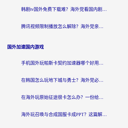
韩剧tv国外免费下载难？海外党看国内剧的加速器选择指南（附实用技巧）
腾讯视频限制播放怎么解除？海外党亲测有效的回国加速指南
国外加速国内游戏
手机国外玩帕斯卡契约加速器哪个好用？海外党国服游戏之路的救星
在韩国怎么玩地下城与勇士？海外党必看的国服游戏加速全攻略
在海外玩原始征途很卡怎么办？一份给游子的终极指南
海外玩召唤与合成国服卡成PPT？这篇解决办法让你丝滑操作