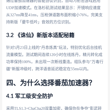
通过番茄加速器的智能协议识别，自动为射击游戏启用
UDP加速模式。在洛杉矶测试结果显示：开镜响应速度
从327ms降至41ms，压枪弹道散布面积缩小76%，完美支
持新版「夔牛低吟」音效的方位识别。
3.2 《诛仙》新版本适配秘籍
针对5月23日上线的"丹息炼真"玩法，特别优化后台挂机
流量模型。测试期间连续120小时在线炼丹，精元转化成
功率保持100%，未出现一次断线重连。组队参与"万毒行
疆"新服冲级时，跨洋语音延迟稳定在55ms以内。
四、为什么选择番茄加速器？
4.1 军工级安全防护
采用TLS1.3+ChaCha20双重加密，确保你在争夺"彰武碎