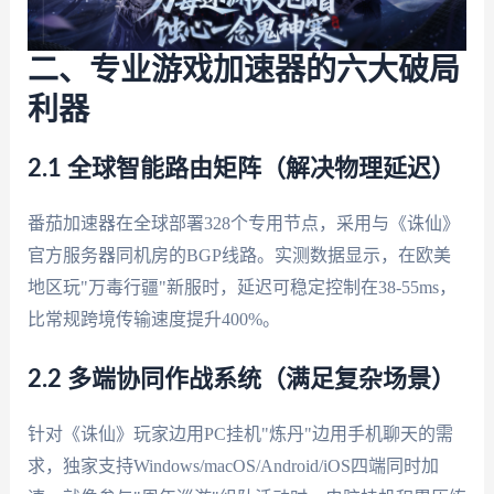
二、专业游戏加速器的六大破局
利器
2.1 全球智能路由矩阵（解决物理延迟）
番茄加速器在全球部署328个专用节点，采用与《诛仙》
官方服务器同机房的BGP线路。实测数据显示，在欧美
地区玩"万毒行疆"新服时，延迟可稳定控制在38-55ms，
比常规跨境传输速度提升400%。
2.2 多端协同作战系统（满足复杂场景）
针对《诛仙》玩家边用PC挂机"炼丹"边用手机聊天的需
求，独家支持Windows/macOS/Android/iOS四端同时加