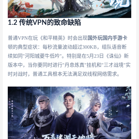
1.2 传统VPN的致命缺陷
普通VPN在玩《和平精英》时会出现
国外玩国内手游卡
顿的典型症状：每秒流量波动超过300KB，组队语音断
续如同"河阳城夔牛低吟"。特别是在5月23日《诛仙》新
版本中，当你要同时进行"丹息炼真"挂机和"三才战境"实
时对战时，普通工具根本无法满足双线程网络需求。