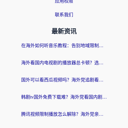
应用权限
联系我们
最新资讯
在海外如何听音乐教程：告别地域限制，随时听见国内的声音
海外看国内电视剧的播放器总卡顿？选对回国加速器才是关键
国外可以看西瓜视频吗？海外党追剧看片的终极解决方案
韩剧tv国外免费下载难？海外党看国内剧的加速器选择指南（附实用技巧）
腾讯视频限制播放怎么解除？海外党亲测有效的回国加速指南