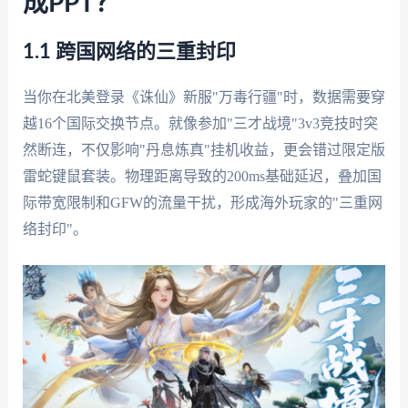
成PPT？
1.1 跨国网络的三重封印
当你在北美登录《诛仙》新服"万毒行疆"时，数据需要穿
越16个国际交换节点。就像参加"三才战境"3v3竞技时突
然断连，不仅影响"丹息炼真"挂机收益，更会错过限定版
雷蛇键鼠套装。物理距离导致的200ms基础延迟，叠加国
际带宽限制和GFW的流量干扰，形成海外玩家的"三重网
络封印"。