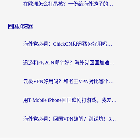
在欧洲怎么打晶核？一份给海外游子的网络加速生存指南
回国加速器
海外党必看：ChickCN和迅猛兔好用吗？3招教你选对回国加速器
迅游和Fly2CN哪个好？海外党回国加速器真实测评与选择心法
云极VPN好用吗？和老王VPN对比哪个回国效果更好？海外党必看的真实体验指南
用T-Mobile iPhone回国追剧打游戏，我差点把手机砸了
海外党必看：回国VPN破解？别踩坑！3步选对加速器无缝刷国内资源