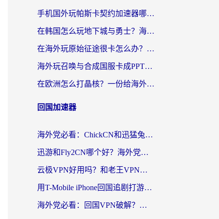
手机国外玩帕斯卡契约加速器哪个好用？海外党国服游戏之路的救星
在韩国怎么玩地下城与勇士？海外党必看的国服游戏加速全攻略
在海外玩原始征途很卡怎么办？一份给游子的终极指南
海外玩召唤与合成国服卡成PPT？这篇解决办法让你丝滑操作
在欧洲怎么打晶核？一份给海外游子的网络加速生存指南
回国加速器
海外党必看：ChickCN和迅猛兔好用吗？3招教你选对回国加速器
迅游和Fly2CN哪个好？海外党回国加速器真实测评与选择心法
云极VPN好用吗？和老王VPN对比哪个回国效果更好？海外党必看的真实体验指南
用T-Mobile iPhone回国追剧打游戏，我差点把手机砸了
海外党必看：回国VPN破解？别踩坑！3步选对加速器无缝刷国内资源