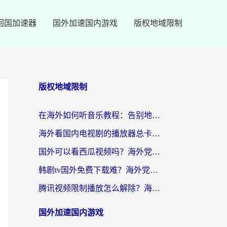
回国加速器
国外加速国内游戏
版权地域限制
版权地域限制
在海外如何听音乐教程：告别地域限制，随时听见国内的声音
海外看国内电视剧的播放器总卡顿？选对回国加速器才是关键
国外可以看西瓜视频吗？海外党追剧看片的终极解决方案
韩剧tv国外免费下载难？海外党看国内剧的加速器选择指南（附实用技巧）
腾讯视频限制播放怎么解除？海外党亲测有效的回国加速指南
国外加速国内游戏