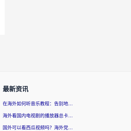
最新资讯
在海外如何听音乐教程：告别地域限制，随时听见国内的声音
海外看国内电视剧的播放器总卡顿？选对回国加速器才是关键
国外可以看西瓜视频吗？海外党追剧看片的终极解决方案