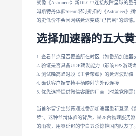
就像《Astroneer》新DLC中连接故障星
姆斯特丹体验Steam限时折扣的《Astronee
的史低价不会因网络延迟变成"已售罄"的遗憾
选择加速器的五大黄
1. 查看节点是否覆盖所在时区（如番茄加速器
2. 验证是否具备UDP转发能力（影响FPS游戏
3. 测试晚高峰时段《王者荣耀》的延迟波动值
4. 确认客户端支持手柄映射等外设连接
5. 优先选择提供微信客服的厂商（时差党刚需
当首尔留学生张薇通过番茄加速器重新登录《
步"。这种丝滑体验的背后，是28台物理服务
的雨夜，用零延迟的李白五杀惊艳国内队友了