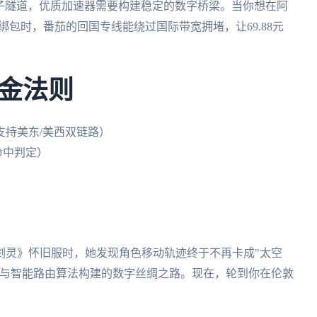
球的量子隧道，优质加速器需要构建稳定的数字桥梁。当你想在阿
r》捆绑包时，番茄的回国专线能绕过国际带宽拥堵，让69.88元
。
金法则
支持美东/美西双链路）
命中判定）
）
剑灵》怀旧服时，她发现角色移动轨迹终于不再卡成"太空
器与智能路由算法构建的数字丝绸之路。现在，轮到你在伦敦
。