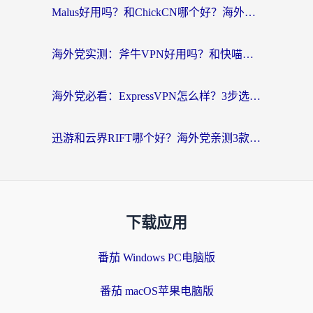
Malus好用吗？和ChickCN哪个好？海外党亲测：选对回国加速器，追剧游戏不卡顿
海外党实测：斧牛VPN好用吗？和快喵VPN对比哪个回国效果更好？附3款热门加速器深度分析
海外党必看：ExpressVPN怎么样？3步选对回国加速器，无缝刷国内剧玩手游
迅游和云界RIFT哪个好？海外党亲测3款回国加速器，教你无缝刷国内剧玩游戏
下载应用
番茄 Windows PC电脑版
番茄 macOS苹果电脑版