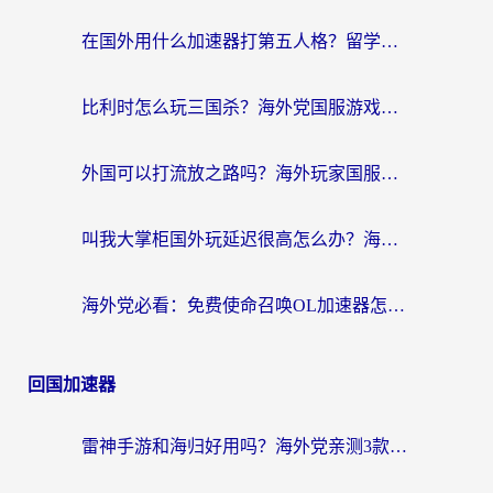
在国外用什么加速器打第五人格？留学生亲测：这6个功能才是关键！
比利时怎么玩三国杀？海外党国服游戏加速器终极指南（附问道CODOL优化方案）
外国可以打流放之路吗？海外玩家国服游戏畅玩终极指南（附实测推荐）
叫我大掌柜国外玩延迟很高怎么办？海外党亲测的国服游戏加速全攻略
海外党必看：免费使命召唤OL加速器怎么选？3个国服游戏加速痛点一次性解决
回国加速器
雷神手游和海归好用吗？海外党亲测3款热门回国加速器+番茄加速器深度体验