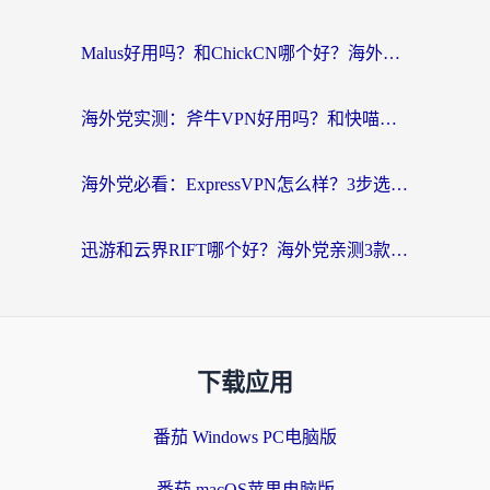
Malus好用吗？和ChickCN哪个好？海外党亲测：选对回国加速器，追剧游戏不卡顿
海外党实测：斧牛VPN好用吗？和快喵VPN对比哪个回国效果更好？附3款热门加速器深度分析
海外党必看：ExpressVPN怎么样？3步选对回国加速器，无缝刷国内剧玩手游
迅游和云界RIFT哪个好？海外党亲测3款回国加速器，教你无缝刷国内剧玩游戏
下载应用
番茄 Windows PC电脑版
番茄 macOS苹果电脑版