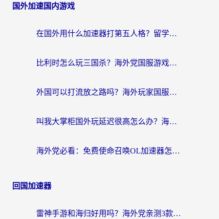
国外加速国内游戏
在国外用什么加速器打第五人格？留学生亲测：这6个功能才是关键！
比利时怎么玩三国杀？海外党国服游戏加速器终极指南（附问道CODOL优化方案）
外国可以打流放之路吗？海外玩家国服游戏畅玩终极指南（附实测推荐）
叫我大掌柜国外玩延迟很高怎么办？海外党亲测的国服游戏加速全攻略
海外党必看：免费使命召唤OL加速器怎么选？3个国服游戏加速痛点一次性解决
回国加速器
雷神手游和海归好用吗？海外党亲测3款热门回国加速器+番茄加速器深度体验