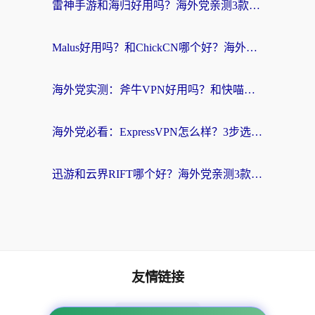
雷神手游和海归好用吗？海外党亲测3款热门回国加速器+番茄加速器深度体验
Malus好用吗？和ChickCN哪个好？海外党亲测：选对回国加速器，追剧游戏不卡顿
海外党实测：斧牛VPN好用吗？和快喵VPN对比哪个回国效果更好？附3款热门加速器深度分析
海外党必看：ExpressVPN怎么样？3步选对回国加速器，无缝刷国内剧玩手游
迅游和云界RIFT哪个好？海外党亲测3款回国加速器，教你无缝刷国内剧玩游戏
友情链接
海外回国加速器