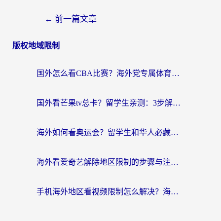
←
前一篇文章
版权地域限制
国外怎么看CBA比赛？海外党专属体育直播指南，告别地区限制看球自由
国外看芒果tv总卡？留学生亲测：3步解决地域限制+流畅追剧攻略
海外如何看奥运会？留学生和华人必藏的体育赛事观看终极指南
海外看爱奇艺解除地区限制的步骤与注意事项详解：留学生必看的无卡顿追剧指南
手机海外地区看视频限制怎么解决？海外党追剧看片的实用指南