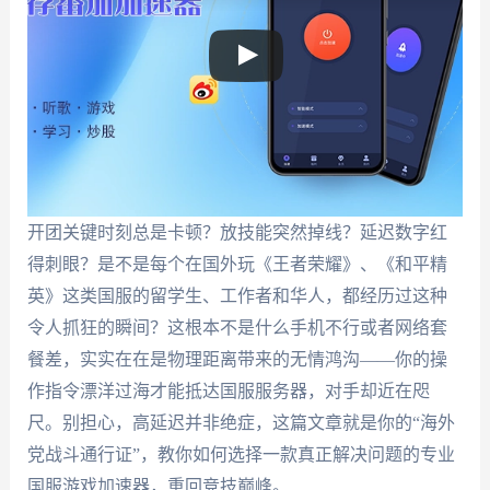
开团关键时刻总是卡顿？放技能突然掉线？延迟数字红
得刺眼？是不是每个在国外玩《王者荣耀》、《和平精
英》这类国服的留学生、工作者和华人，都经历过这种
令人抓狂的瞬间？这根本不是什么手机不行或者网络套
餐差，实实在在是物理距离带来的无情鸿沟——你的操
作指令漂洋过海才能抵达国服服务器，对手却近在咫
尺。别担心，高延迟并非绝症，这篇文章就是你的“海外
党战斗通行证”，教你如何选择一款真正解决问题的专业
国服游戏加速器，重回竞技巅峰。