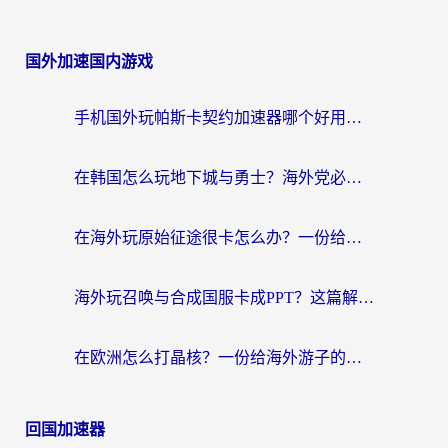
国外加速国内游戏
手机国外玩帕斯卡契约加速器哪个好用？海外党国服游戏之路的救星
在韩国怎么玩地下城与勇士？海外党必看的国服游戏加速全攻略
在海外玩原始征途很卡怎么办？一份给游子的终极指南
海外玩召唤与合成国服卡成PPT？这篇解决办法让你丝滑操作
在欧洲怎么打晶核？一份给海外游子的网络加速生存指南
回国加速器