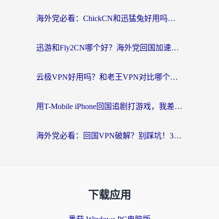
海外党必看：ChickCN和迅猛兔好用吗？3招教你选对回国加速器
迅游和Fly2CN哪个好？海外党回国加速器真实测评与选择心法
云极VPN好用吗？和老王VPN对比哪个回国效果更好？海外党必看的真实体验指南
用T-Mobile iPhone回国追剧打游戏，我差点把手机砸了
海外党必看：回国VPN破解？别踩坑！3步选对加速器无缝刷国内资源
下载应用