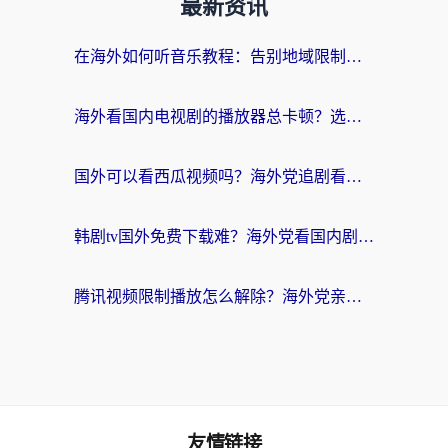
最新资讯
在海外如何听音乐教程：告别地域限制，随时听见国内的声音
海外看国内电视剧的播放器总卡顿？选对回国加速器才是关键
国外可以看西瓜视频吗？海外党追剧看片的终极解决方案
韩剧tv国外免费下载难？海外党看国内剧的加速器选择指南（附实用技巧）
腾讯视频限制播放怎么解除？海外党亲测有效的回国加速指南
友情链接