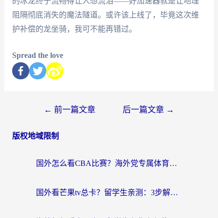
的冰龙终于流畅得让人想流泪——好加速器就是让地理
阻隔彻底消失的魔法隧道。或许该上线了，毕竟这次维
护补偿的龙坐骑，我可不能再错过。
Spread the love
←
前一篇文章
后一篇文章
→
版权地域限制
国外怎么看CBA比赛？海外党专属体育直播指南，告别地区限制看球自由
国外看芒果tv总卡？留学生亲测：3步解决地域限制+流畅追剧攻略