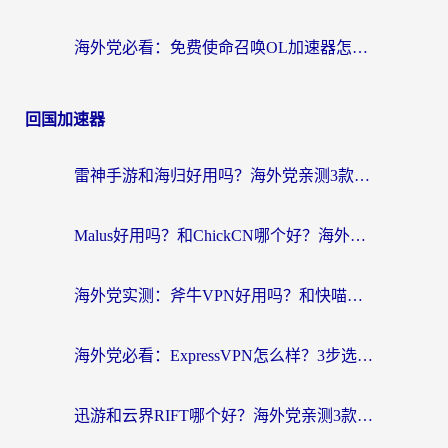
海外党必看：免费使命召唤OL加速器怎么选？3个国服游戏加速痛点一次性解决
回国加速器
雷神手游和海归好用吗？海外党亲测3款热门回国加速器+番茄加速器深度体验
Malus好用吗？和ChickCN哪个好？海外党亲测：选对回国加速器，追剧游戏不卡顿
海外党实测：斧牛VPN好用吗？和快喵VPN对比哪个回国效果更好？附3款热门加速器深度分析
海外党必看：ExpressVPN怎么样？3步选对回国加速器，无缝刷国内剧玩手游
迅游和云界RIFT哪个好？海外党亲测3款回国加速器，教你无缝刷国内剧玩游戏