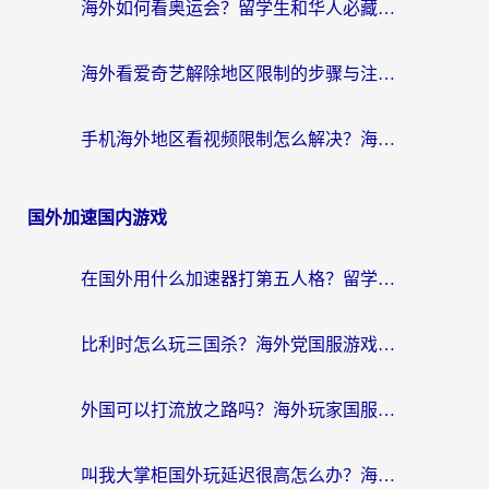
海外如何看奥运会？留学生和华人必藏的体育赛事观看终极指南
海外看爱奇艺解除地区限制的步骤与注意事项详解：留学生必看的无卡顿追剧指南
手机海外地区看视频限制怎么解决？海外党追剧看片的实用指南
国外加速国内游戏
在国外用什么加速器打第五人格？留学生亲测：这6个功能才是关键！
比利时怎么玩三国杀？海外党国服游戏加速器终极指南（附问道CODOL优化方案）
外国可以打流放之路吗？海外玩家国服游戏畅玩终极指南（附实测推荐）
叫我大掌柜国外玩延迟很高怎么办？海外党亲测的国服游戏加速全攻略