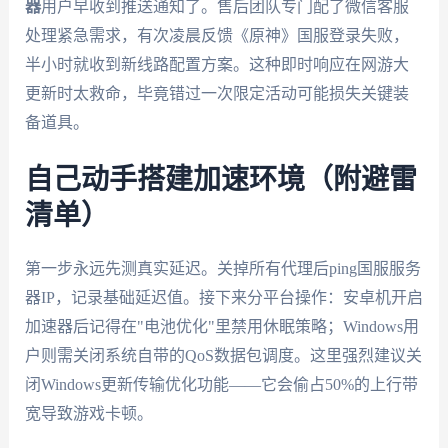
器
用户早收到推送通知了。售后团队专门配了微信客服
处理紧急需求，有次凌晨反馈《原神》国服登录失败，
半小时就收到新线路配置方案。这种即时响应在网游大
更新时太救命，毕竟错过一次限定活动可能损失关键装
备道具。
自己动手搭建加速环境（附避雷
清单）
第一步永远先测真实延迟。关掉所有代理后ping国服服务
器IP，记录基础延迟值。接下来分平台操作：安卓机开启
加速器后记得在"电池优化"里禁用休眠策略；Windows用
户则需关闭系统自带的QoS数据包调度。这里强烈建议关
闭Windows更新传输优化功能——它会偷占50%的上行带
宽导致游戏卡顿。