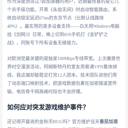
作为深度测试过7款加速器的用户，近期最惊喜的是它几
个杀手级功能。开黑《永劫无间》时启动智能路由，系
统自动锁定延迟67ms的东京节点（比默认线路快
40%）。最实用的是多设备支持——白天用Windows电脑
挂《剑网3》日常，晚上切到iOS手机打《金铲铲之
战》，同账号下所有设备无缝接力。
对欧洲党最关键的是独家100Mbps专线带宽。上次魔兽世
界时空漫游活动，阿姆斯特丹的室友用普通VPN集体掉
线，我这端却能稳定打完12人团本。技术团队说他们用
了动态端口映射技术，把游戏数据包裹在加密隧道里传
输，电信骨干网高峰时段也不会挤爆。
如何应对突发游戏维护事件？
还记得开篇说的金秋币BUG吗？官方维护当天
番茄加速