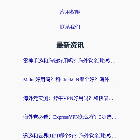
应用权限
联系我们
最新资讯
雷神手游和海归好用吗？海外党亲测3款热门回国加速器+番茄加速器深度体验
Malus好用吗？和ChickCN哪个好？海外党亲测：选对回国加速器，追剧游戏不卡顿
海外党实测：斧牛VPN好用吗？和快喵VPN对比哪个回国效果更好？附3款热门加速器深度分析
海外党必看：ExpressVPN怎么样？3步选对回国加速器，无缝刷国内剧玩手游
迅游和云界RIFT哪个好？海外党亲测3款回国加速器，教你无缝刷国内剧玩游戏