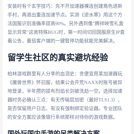
安装时有个玄学技巧：先不开加速器裸连创建角色进新
手村，再退出重连加速节点。实测《逆水寒》用这个方
法国服识别准确率提高90%。另外遇到像"腾祥映雪礼盒
显示异常"这类特殊BUG时，第一时间切回国服原生IP查
看公告，番茄客户端的一键暂停功能就能完美解决。
留学生社区的真实避坑经验
柏林游戏群里有人分享的血泪史：贪便宜用某加速器玩
《魔兽世界》怀旧服，结果公会开荒NAXX时账号被异
地登录，半年攒的提布烈焰长剑被洗劫一空。选择加速
器时务必确认三点：有无传输层加密（最好TLS1.3）、
是否保留用户日志、有没有强制绑定验证器。专业团队
的安全方案应该像银行系统那样对待你的游戏数据。
国外玩国内手游的另类解决方案