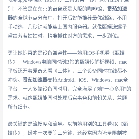
别：不管是在东京的宿舍还是大阪的咖啡馆，
番茄加速
器
的全球节点分布广，打开后智能推荐最优线路，不用
手动选，几秒钟就能连上国内服务器。就像甄嬛送螺子
黛给芳若姑姑时，精准抓住对方的需求，一步到位。
更让她惊喜的是设备兼容性——她用iOS手机看《甄嬛
传》，Windows电脑同时刷B站的甄嬛传解析视频，mac
平板还开着爱奇艺看《三体》，三个设备同时在线都不
冲突。
番茄加速器
支持Android、iOS、Windows、mac全
平台，一人多端设备同时用，完全满足了她“一心多用”的
需求。就像甄嬛能同时处理后宫事务和前朝关系，兼顾
所有细节。
最关键的是流畅度和流量。以前她用别的工具看4K《甄
嬛传》，缓冲一次要等三分钟，还经常因为流量限制被