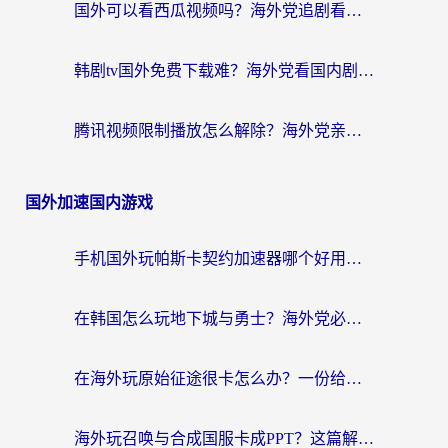
国外可以看西瓜视频吗？海外党追剧看片的终极解决方案
韩剧tv国外免费下载难？海外党看国内剧的加速器选择指南（附实用技巧）
腾讯视频限制播放怎么解除？海外党亲测有效的回国加速指南
国外加速国内游戏
手机国外玩帕斯卡契约加速器哪个好用？海外党国服游戏之路的救星
在韩国怎么玩地下城与勇士？海外党必看的国服游戏加速全攻略
在海外玩原始征途很卡怎么办？一份给游子的终极指南
海外玩召唤与合成国服卡成PPT？这篇解决办法让你丝滑操作