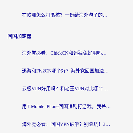
在欧洲怎么打晶核？一份给海外游子的网络加速生存指南
回国加速器
海外党必看：ChickCN和迅猛兔好用吗？3招教你选对回国加速器
迅游和Fly2CN哪个好？海外党回国加速器真实测评与选择心法
云极VPN好用吗？和老王VPN对比哪个回国效果更好？海外党必看的真实体验指南
用T-Mobile iPhone回国追剧打游戏，我差点把手机砸了
海外党必看：回国VPN破解？别踩坑！3步选对加速器无缝刷国内资源