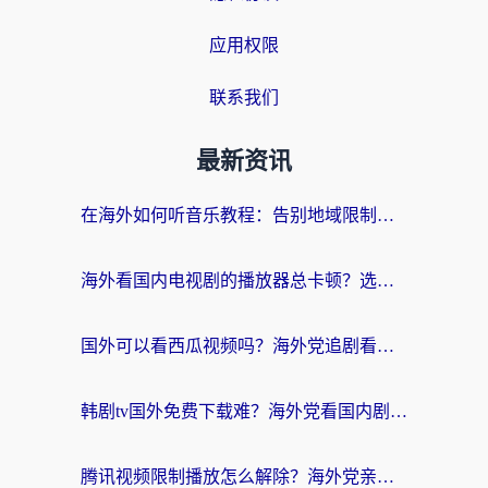
应用权限
联系我们
最新资讯
在海外如何听音乐教程：告别地域限制，随时听见国内的声音
海外看国内电视剧的播放器总卡顿？选对回国加速器才是关键
国外可以看西瓜视频吗？海外党追剧看片的终极解决方案
韩剧tv国外免费下载难？海外党看国内剧的加速器选择指南（附实用技巧）
腾讯视频限制播放怎么解除？海外党亲测有效的回国加速指南