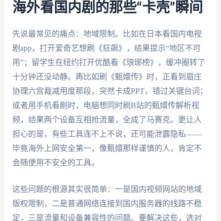
海外看国内剧的那些“卡壳”瞬间
先说最常见的痛点：地域限制。比如在日本看国内电视
剧app，打开爱奇艺想刷《狂飙》，结果提示“地区不可
用”；留学生在纽约打开优酷看《琅琊榜》，缓冲圈转了
十分钟还没动静。再比如刷《甄嬛传》时，正看到眉庄
协理六宫裁减用度那段，突然卡成PPT，错过关键台词；
或者用手机看剧时，电脑想同时刷B站的甄嬛传解析视
频，结果两个设备互相抢流量，全成了马赛克。更让人
担心的是，有些工具连不上不说，还可能泄露隐私——
毕竟海外上网安全第一，像甄嬛那样谨慎的人，肯定不
会随便用不安全的工具。
这些问题的根源其实很简单：一是国内视频网站的地域
版权限制，二是普通网络连接到国内服务器的线路不稳
定，三是流量和设备兼容性的问题。要解决这些，选对