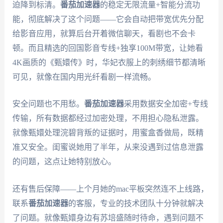
迫降到标清。
番茄加速器
的稳定无限流量+智能分流功
能，彻底解决了这个问题——它会自动把带宽优先分配
给影音应用，就算后台开着微信聊天，看剧也不会卡
顿。而且精选的回国影音专线+独享100M带宽，让她看
4K画质的《甄嬛传》时，华妃衣服上的刺绣细节都清晰
可见，就像在国内用光纤看剧一样流畅。
安全问题也不用愁。
番茄加速器
采用数据安全加密+专线
传输，所有数据都经过加密处理，不用担心隐私泄露。
就像甄嬛处理浣碧背叛的证据时，用蜜盒香做局，既精
准又安全。闺蜜说她用了半年，从来没遇到过信息泄露
的问题，这点让她特别放心。
还有售后保障——上个月她的mac平板突然连不上线路，
联系
番茄加速器
的客服，专业的技术团队十分钟就解决
了问题。就像甄嬛身边有苏培盛随时待命，遇到问题不