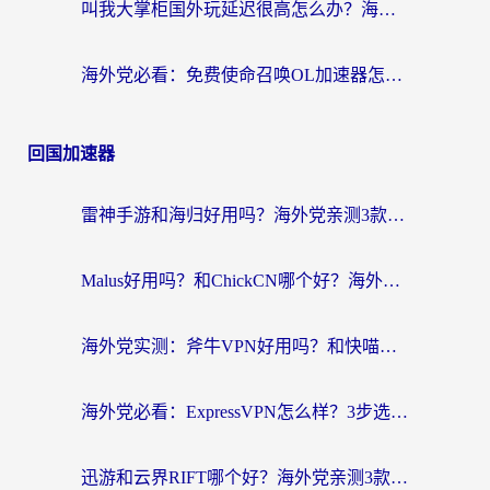
叫我大掌柜国外玩延迟很高怎么办？海外党亲测的国服游戏加速全攻略
海外党必看：免费使命召唤OL加速器怎么选？3个国服游戏加速痛点一次性解决
回国加速器
雷神手游和海归好用吗？海外党亲测3款热门回国加速器+番茄加速器深度体验
Malus好用吗？和ChickCN哪个好？海外党亲测：选对回国加速器，追剧游戏不卡顿
海外党实测：斧牛VPN好用吗？和快喵VPN对比哪个回国效果更好？附3款热门加速器深度分析
海外党必看：ExpressVPN怎么样？3步选对回国加速器，无缝刷国内剧玩手游
迅游和云界RIFT哪个好？海外党亲测3款回国加速器，教你无缝刷国内剧玩游戏