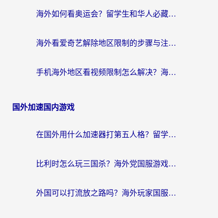
海外如何看奥运会？留学生和华人必藏的体育赛事观看终极指南
海外看爱奇艺解除地区限制的步骤与注意事项详解：留学生必看的无卡顿追剧指南
手机海外地区看视频限制怎么解决？海外党追剧看片的实用指南
国外加速国内游戏
在国外用什么加速器打第五人格？留学生亲测：这6个功能才是关键！
比利时怎么玩三国杀？海外党国服游戏加速器终极指南（附问道CODOL优化方案）
外国可以打流放之路吗？海外玩家国服游戏畅玩终极指南（附实测推荐）