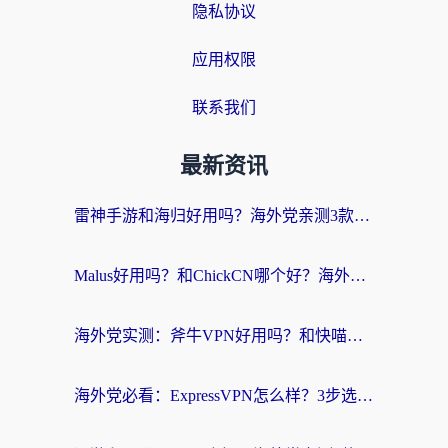
隐私协议
应用权限
联系我们
最新资讯
雷神手游和海归好用吗？海外党亲测3款热门回国加速器+番茄加速器深度体验
Malus好用吗？和ChickCN哪个好？海外党亲测：选对回国加速器，追剧游戏不卡顿
海外党实测：斧牛VPN好用吗？和快喵VPN对比哪个回国效果更好？附3款热门加速器深度分析
海外党必看：ExpressVPN怎么样？3步选对回国加速器，无缝刷国内剧玩手游