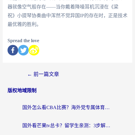
器就像空气般存在——当你戴着降噪耳机沉浸在《梁
祝》小提琴协奏曲中浑然不觉异国IP的存在时，正是技术
最优雅的胜利。
Spread the love
←
前一篇文章
版权地域限制
国外怎么看CBA比赛？海外党专属体育直播指南，告别地区限制看球自由
国外看芒果tv总卡？留学生亲测：3步解决地域限制+流畅追剧攻略