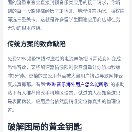
面的流量审查会直接封锁音乐类应用的接口请求，你听
到的每一段旋律都经历了IP验证、地理位置匹配、版权库
筛选三重关卡。这就是许多留学生翻遍应用商店却徒劳
无功的根本症结。
传统方案的致命缺陷
免费VPN频繁掉线时滋啦的电流声能把《青花瓷》变成
恐怖音效，某些加速器偷偷限制影音流量让你听30秒缓
冲3分钟。更糟的是公用节点被大量用户挤占导致网抑云
变成真抑郁。看到"
咪咕音乐海外用户怎么能听歌
"的求助
贴下有人推荐修改手机地区设置，试过的人都知道这只
是表面伪装，应用后台依然能精准定位你真实的物理位
置。
破解困局的黄金钥匙