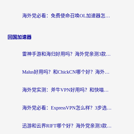
海外党必看：免费使命召唤OL加速器怎么选？3个国服游戏加速痛点一次性解决
回国加速器
雷神手游和海归好用吗？海外党亲测3款热门回国加速器+番茄加速器深度体验
Malus好用吗？和ChickCN哪个好？海外党亲测：选对回国加速器，追剧游戏不卡顿
海外党实测：斧牛VPN好用吗？和快喵VPN对比哪个回国效果更好？附3款热门加速器深度分析
海外党必看：ExpressVPN怎么样？3步选对回国加速器，无缝刷国内剧玩手游
迅游和云界RIFT哪个好？海外党亲测3款回国加速器，教你无缝刷国内剧玩游戏