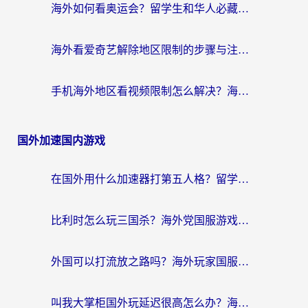
海外如何看奥运会？留学生和华人必藏的体育赛事观看终极指南
海外看爱奇艺解除地区限制的步骤与注意事项详解：留学生必看的无卡顿追剧指南
手机海外地区看视频限制怎么解决？海外党追剧看片的实用指南
国外加速国内游戏
在国外用什么加速器打第五人格？留学生亲测：这6个功能才是关键！
比利时怎么玩三国杀？海外党国服游戏加速器终极指南（附问道CODOL优化方案）
外国可以打流放之路吗？海外玩家国服游戏畅玩终极指南（附实测推荐）
叫我大掌柜国外玩延迟很高怎么办？海外党亲测的国服游戏加速全攻略