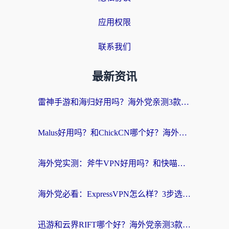
应用权限
联系我们
最新资讯
雷神手游和海归好用吗？海外党亲测3款热门回国加速器+番茄加速器深度体验
Malus好用吗？和ChickCN哪个好？海外党亲测：选对回国加速器，追剧游戏不卡顿
海外党实测：斧牛VPN好用吗？和快喵VPN对比哪个回国效果更好？附3款热门加速器深度分析
海外党必看：ExpressVPN怎么样？3步选对回国加速器，无缝刷国内剧玩手游
迅游和云界RIFT哪个好？海外党亲测3款回国加速器，教你无缝刷国内剧玩游戏