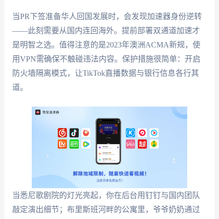
当PR下签准备华人回国发展时，会发现加速器身份逆转
——此刻需要从国内连回海外。提前部署双通道加速才
是明智之选。值得注意的是2023年澳洲ACMA新规，使
用VPN需确保不触碰违法内容。保护措施很简单：开启
防火墙隔离模式，让TikTok直播数据与银行信息各行其
道。
当悉尼歌剧院的灯光亮起，你在后台用钉钉与国内团队
敲定演出细节；布里斯班河畔的公寓里，爷爷奶奶通过