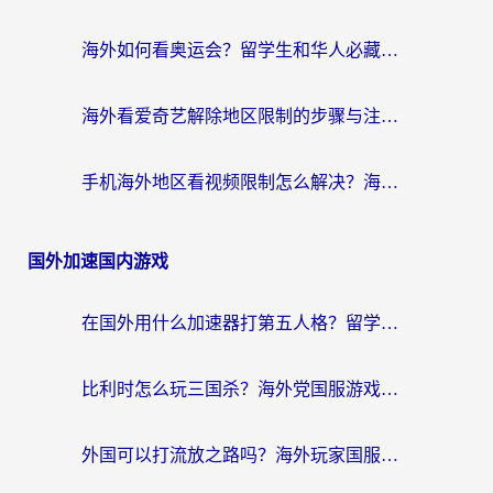
海外如何看奥运会？留学生和华人必藏的体育赛事观看终极指南
海外看爱奇艺解除地区限制的步骤与注意事项详解：留学生必看的无卡顿追剧指南
手机海外地区看视频限制怎么解决？海外党追剧看片的实用指南
国外加速国内游戏
在国外用什么加速器打第五人格？留学生亲测：这6个功能才是关键！
比利时怎么玩三国杀？海外党国服游戏加速器终极指南（附问道CODOL优化方案）
外国可以打流放之路吗？海外玩家国服游戏畅玩终极指南（附实测推荐）