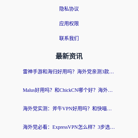
隐私协议
应用权限
联系我们
最新资讯
雷神手游和海归好用吗？海外党亲测3款热门回国加速器+番茄加速器深度体验
Malus好用吗？和ChickCN哪个好？海外党亲测：选对回国加速器，追剧游戏不卡顿
海外党实测：斧牛VPN好用吗？和快喵VPN对比哪个回国效果更好？附3款热门加速器深度分析
海外党必看：ExpressVPN怎么样？3步选对回国加速器，无缝刷国内剧玩手游