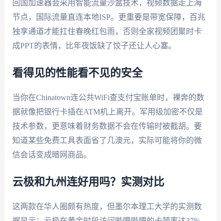
回国加速器会采用智能流量沙盒技术，视频数据走上海
节点，国际流量直连本地ISP。更重要是带宽保障，百兆
独享通道才能扛住春晚红包雨，否则全家视频团聚时卡
成PPT的表情，比年夜饭缺了饺子还让人心塞。
看得见的性能看不见的安全
当你在Chinatown连公共WiFi查支付宝账单时，裸奔的数
据就像把银行卡插在ATM机上离开。军用级加密不仅是
技术参数，更意味着财务数据不会在传输时被截胡。要
知道某些免费工具表面省了几澳元，实际可能将你的微
信会话变成暗网商品。
云极和九州连好用吗？实测对比
这两款在华人圈颇有热度，但墨尔本理工大学的实测数
据显示：云极在黄金时段访问哔哩哔哩的卡顿率达37%，