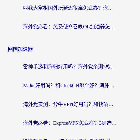
叫我大掌柜国外玩延迟很高怎么办？海外党亲测的国服游戏加速全攻略
海外党必看：免费使命召唤OL加速器怎么选？3个国服游戏加速痛点一次性解决
回国加速器
雷神手游和海归好用吗？海外党亲测3款热门回国加速器+番茄加速器深度体验
Malus好用吗？和ChickCN哪个好？海外党亲测：选对回国加速器，追剧游戏不卡顿
海外党实测：斧牛VPN好用吗？和快喵VPN对比哪个回国效果更好？附3款热门加速器深度分析
海外党必看：ExpressVPN怎么样？3步选对回国加速器，无缝刷国内剧玩手游