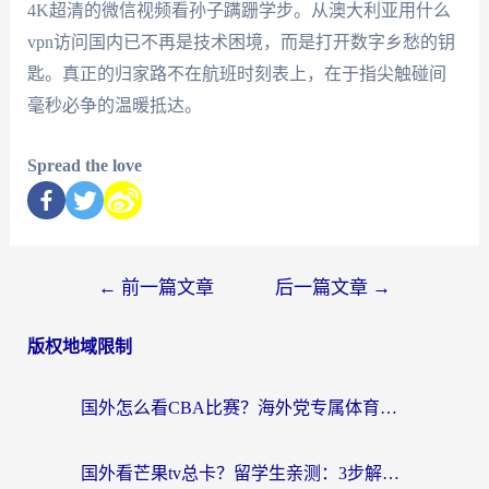
4K超清的微信视频看孙子蹒跚学步。从澳大利亚用什么
vpn访问国内已不再是技术困境，而是打开数字乡愁的钥
匙。真正的归家路不在航班时刻表上，在于指尖触碰间
毫秒必争的温暖抵达。
Spread the love
←
前一篇文章
后一篇文章
→
版权地域限制
国外怎么看CBA比赛？海外党专属体育直播指南，告别地区限制看球自由
国外看芒果tv总卡？留学生亲测：3步解决地域限制+流畅追剧攻略