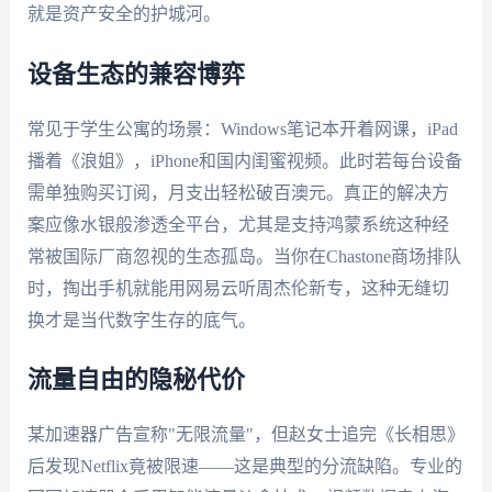
就是资产安全的护城河。
设备生态的兼容博弈
常见于学生公寓的场景：Windows笔记本开着网课，iPad
播着《浪姐》，iPhone和国内闺蜜视频。此时若每台设备
需单独购买订阅，月支出轻松破百澳元。真正的解决方
案应像水银般渗透全平台，尤其是支持鸿蒙系统这种经
常被国际厂商忽视的生态孤岛。当你在Chastone商场排队
时，掏出手机就能用网易云听周杰伦新专，这种无缝切
换才是当代数字生存的底气。
流量自由的隐秘代价
某加速器广告宣称"无限流量"，但赵女士追完《长相思》
后发现Netflix竟被限速——这是典型的分流缺陷。专业的