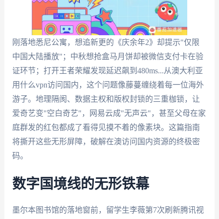
刚落地悉尼公寓，想追新更的《庆余年2》却提示"仅限
中国大陆播放"；中秋想抢盒马月饼却被微信支付卡在验
证环节；打开王者荣耀发现延迟飙到480ms...从澳大利亚
用什么vpn访问国内，这个问题像藤蔓缠绕着每一位海外
游子。地理隔阂、数据主权和版权封锁的三重枷锁，让
爱奇艺变"空白奇艺"，网易云成"无声云"，甚至父母在家
庭群发的红包都成了看得见摸不着的像素块。这篇指南
将撕开这些无形屏障，破解在澳访问国内资源的终极密
码。
数字国境线的无形铁幕
墨尔本图书馆的落地窗前，留学生李薇第7次刷新腾讯视