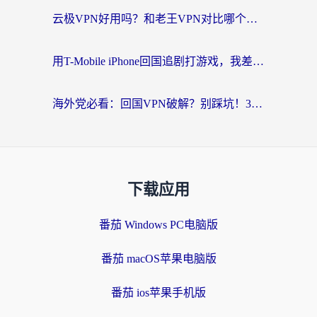
云极VPN好用吗？和老王VPN对比哪个回国效果更好？海外党必看的真实体验指南
用T-Mobile iPhone回国追剧打游戏，我差点把手机砸了
海外党必看：回国VPN破解？别踩坑！3步选对加速器无缝刷国内资源
下载应用
番茄 Windows PC电脑版
番茄 macOS苹果电脑版
番茄 ios苹果手机版