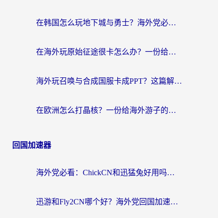
在韩国怎么玩地下城与勇士？海外党必看的国服游戏加速全攻略
在海外玩原始征途很卡怎么办？一份给游子的终极指南
海外玩召唤与合成国服卡成PPT？这篇解决办法让你丝滑操作
在欧洲怎么打晶核？一份给海外游子的网络加速生存指南
回国加速器
海外党必看：ChickCN和迅猛兔好用吗？3招教你选对回国加速器
迅游和Fly2CN哪个好？海外党回国加速器真实测评与选择心法