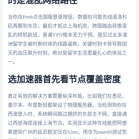
的是混乱网络路径
当你在Perth点击国服登录按钮，数据包可能先绕道洛杉
矶再飘到东京，最后才抵达上海机房。跨国路由就像混
乱的转机航班，普通VPN根本无力干预。我见过太多澳
洲留学生被时断时续的线路逼疯，关键时刻卡顿导致团
灭的血压飙升时刻，绝对是留学生活里最扎心的体验之
一。
选加速器首先看节点覆盖密度
真正有效的解决方案需要纵深布局。比如我们在悉尼、
墨尔本、布里斯班都架设了物理服务器，当检测到你在
西澳登入时，系统瞬间跳过拥挤的东部主干网，直接通
过西部海缆连接上海节点。实测显示这种专线能把阿德
莱德到广州的延迟稳定压在82ms，用华为mate60测试荒