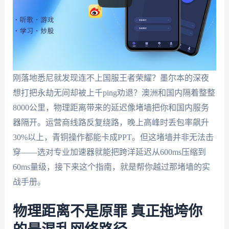
刚落地悉尼就发现连不上国服王者荣耀？墨尔本的深夜
想打把永劫无间却被上千ping劝退？澳洲和国内隔着整整
8000公里，物理距离带来的延迟像堵墙把你和国内服务
器隔开。运营商线路反复绕路，晚上高峰时丢包率飙升
30%以上，青铜操作都能卡成PPT。但这堵墙并非无法击
穿——选对专业加速器就能把跨洋延迟从600ms压缩到
60ms量级，接下来这个指南，就是帮你越过那堵墙的实
战手册。
物理距离不是原罪 真正拖垮你