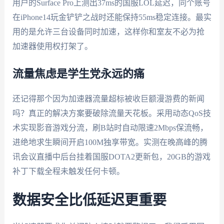
用户的Surface Pro上测出37ms的国服LOL延迟，同个账号
在iPhone14玩金铲铲之战时还能保持55ms稳定连接。最实
用的是允许三台设备同时加速，这样你和室友不必为抢
加速器使用权打架了。
流量焦虑是学生党永远的痛
还记得那个因为加速器流量超标被收巨额漫游费的新闻
吗？真正的解决方案要破除流量天花板。采用动态QoS技
术实现影音游戏分流，刷B站时自动限速2Mbps保流畅，
进绝地求生瞬间开启100M独享带宽。实测在晚高峰的腾
讯会议直播中后台挂着国服DOTA2更新包，20GB的游戏
补丁下载全程未触发任何卡顿。
数据安全比低延迟更重要