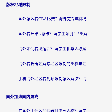
版权地域限制
国外怎么看CBA比赛？海外党专属体育直播指南，告别地区限制看球自由
国外看芒果tv总卡？留学生亲测：3步解决地域限制+流畅追剧攻略
海外如何看奥运会？留学生和华人必藏的体育赛事观看终极指南
海外看爱奇艺解除地区限制的步骤与注意事项详解：留学生必看的无卡顿追剧指南
手机海外地区看视频限制怎么解决？海外党追剧看片的实用指南
国外加速国内游戏
在国外用什么加速器打第五人格？留学生亲测：这6个功能才是关键！