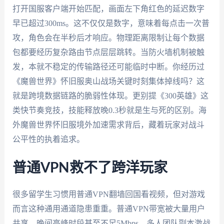
打开国服客户端开始匹配，画面左下角红色的延迟数字
早已超过300ms。这不仅仅是数字，意味着每点击一次普
攻，角色会在半秒后才响应。物理距离限制让每个数据
包都要经历复杂路由节点层层跳转。当防火墙机制被触
发，本就不稳定的传输路径还可能临时中断。你经历过
《魔兽世界》怀旧服奥山战场关键时刻集体掉线吗？这
就是跨境数据链路的脆弱性体现。更别提《300英雄》这
类快节奏竞技，技能释放晚0.3秒就是生与死的区别。海
外魔兽世界怀旧服境外加速需求背后，藏着玩家对战斗
公平性的执着追求。
普通VPN救不了跨洋玩家
很多留学生习惯用普通VPN翻墙回国看视频，但对游戏
而言这种通用通道隐患重重。普通VPN带宽被大量用户
共享，晚间高峰时段甚至不足5Mbps。多人团队副本激战