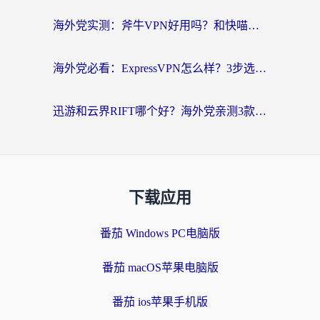
海外党实测：斧牛VPN好用吗？和快喵VPN对比哪个回国效果更好？附3款热门加速器深度分析
海外党必看：ExpressVPN怎么样？3步选对回国加速器，无缝刷国内剧玩手游
迅游和云界RIFT哪个好？海外党亲测3款回国加速器，教你无缝刷国内剧玩游戏
下载应用
番茄 Windows PC电脑版
番茄 macOS苹果电脑版
番茄 ios苹果手机版