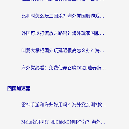
比利时怎么玩三国杀？海外党国服游戏加速器终极指南（附问道CODOL优化方案）
外国可以打流放之路吗？海外玩家国服游戏畅玩终极指南（附实测推荐）
叫我大掌柜国外玩延迟很高怎么办？海外党亲测的国服游戏加速全攻略
海外党必看：免费使命召唤OL加速器怎么选？3个国服游戏加速痛点一次性解决
回国加速器
雷神手游和海归好用吗？海外党亲测3款热门回国加速器+番茄加速器深度体验
Malus好用吗？和ChickCN哪个好？海外党亲测：选对回国加速器，追剧游戏不卡顿