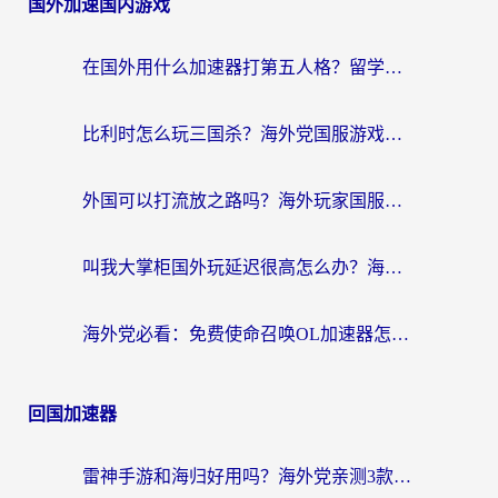
国外加速国内游戏
在国外用什么加速器打第五人格？留学生亲测：这6个功能才是关键！
比利时怎么玩三国杀？海外党国服游戏加速器终极指南（附问道CODOL优化方案）
外国可以打流放之路吗？海外玩家国服游戏畅玩终极指南（附实测推荐）
叫我大掌柜国外玩延迟很高怎么办？海外党亲测的国服游戏加速全攻略
海外党必看：免费使命召唤OL加速器怎么选？3个国服游戏加速痛点一次性解决
回国加速器
雷神手游和海归好用吗？海外党亲测3款热门回国加速器+番茄加速器深度体验