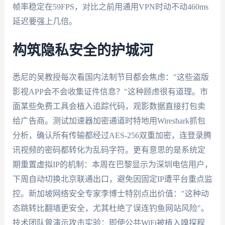
帧率稳定在59FPS，对比之前用通用VPN时动不动460ms
延迟要强上几倍。
构筑隐私安全的护城河
悉尼的吴教授每次看国内法制节目都会焦虑："这些盗版
影视APP会不会收集证件信息？"这种顾虑很有道理。市
面某些免费工具会植入追踪代码，观影数据直接打包卖
给广告商。测试加速器加密通道时特地用Wireshark抓包
分析，确认所有传输都经过AES-256双重加密，连登录腾
讯视频的密码都转化为乱码字符。更有意思的是系统定
期重置虚拟IP的机制：本周在巴黎显示为深圳电信用户，
下周自动切换北京联通出口，避免因固定IP遭平台重点监
控。新加坡网络安全专家李博士特别点出价值："这种动
态跳转比翻墙更安全，尤其杜绝了误连钓鱼网站风险"。
技术团队曾演示攻击实验：即使公共WiFi被植入嗅探程