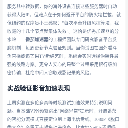
服务器中转数据，你的海外设备连接这些服务器时自动
获得大陆IP。但难点在于如何避开平台的防火墙拦截，就
像纽约的程序员小王感叹："每次平台升级风控算法，我
收藏的十几个节点就集体失效"。这恰是优秀加速器的分
水岭——
番茄加速器
的工程师团队专门研究影音平台反
爬机制，每周更新节点验证规则。当你试图在国外看斗
鱼直播或追芒果TV新综艺时，系统会实时选择伪装性最
强的线路方案。更令人安心的是整个过程采用银行级加
密传输，杜绝中间人窃取观影记录的风险。
实战验证影音加速表现
上周实测在多伦多高峰时段测试加速效果特别说明问
题。当基础VPN频繁跳出"网络异常"提示时，开启番茄
的智能分流模式直接定位到上海电信专线。1080P《脱口
秀大会》全程无卡顿拖动进度条，比本地Netflix还顺畅。