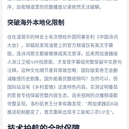
序，加密隧道里的优酷播放记录依然无法破解。
突破海外本地化限制
住在温哥华的林女士有次想给外国同事安利《中国诗词
大会》，却尴尬发现油管上的官方频道仅有英文字幕
版，连诗词原文都被替换成英文意译。后来用加速器接
入浙江卫视APP找原版，才发现字幕组完整保留中文原句
注释。这种文化细节差异常被忽略：国际版爱奇艺会删
减敏感历史剧集，国外能看优酷视频吗？当然可以，但
国际站没有《乡村爱情》这类特色内容。实测证明番茄
的影音专线保留完整内容生态，连央视网的点播频道都
完整呈现。洛杉矶老王分享有趣发现："用加速器后B站
推送机制都变了，首页重新出现手工耿和三农UP主"。
技术护航的全时保障