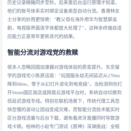
历史记录精确同步至秒。后来查后台运行原理才知道，
他们的账号体系实时绑定设备类型自动分流。香港林女
士分享的妙用更惊艳："教父母在海外用华为智慧屏追
剧，电视版界面连字体都放大处理了"，这种多终端自适
应能力正是常年更新迭代的结果。
智能分流对游戏党的救赎
很多人忽略回国加速器对游戏体验的质变提升。东京留
学的游戏宅小陈原话是："玩国服永劫无间延迟从270ms
降到68ms，等于从幻灯片进化到电竞级"。当检测到你打
开Steam国区商店或网易云游戏平台时，系统自动切换到
低延迟游戏专线。特别在联机场景下，传统代理工具忽
快忽慢的波动让团战变成灾难，而智能分流技术能实时
区分游戏流量与后台下载，避免看虎牙直播同时导致游
戏卡顿。柏林的小赵专门测试《原神》深渊挑战：全程