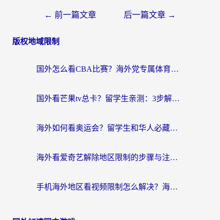
←
前一篇文章
后一篇文章
→
版权地域限制
国外怎么看CBA比赛？海外党专属体育直播指南，告别地区限制看球自由
国外看芒果tv总卡？留学生亲测：3步解决地域限制+流畅追剧攻略
海外如何看奥运会？留学生和华人必藏的体育赛事观看终极指南
海外看爱奇艺解除地区限制的步骤与注意事项详解：留学生必看的无卡顿追剧指南
手机海外地区看视频限制怎么解决？海外党追剧看片的实用指南