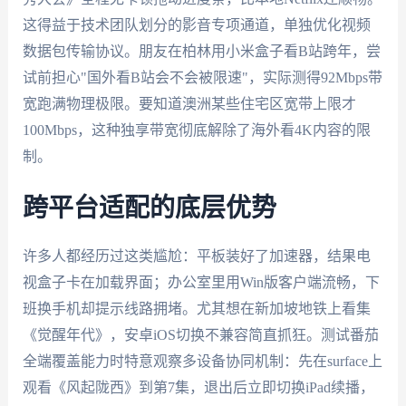
这得益于技术团队划分的影音专项通道，单独优化视频
数据包传输协议。朋友在柏林用小米盒子看B站跨年，尝
试前担心"国外看B站会不会被限速"，实际测得92Mbps带
宽跑满物理极限。要知道澳洲某些住宅区宽带上限才
100Mbps，这种独享带宽彻底解除了海外看4K内容的限
制。
跨平台适配的底层优势
许多人都经历过这类尴尬：平板装好了加速器，结果电
视盒子卡在加载界面；办公室里用Win版客户端流畅，下
班换手机却提示线路拥堵。尤其想在新加坡地铁上看集
《觉醒年代》，安卓iOS切换不兼容简直抓狂。测试番茄
全端覆盖能力时特意观察多设备协同机制：先在surface上
观看《风起陇西》到第7集，退出后立即切换iPad续播，