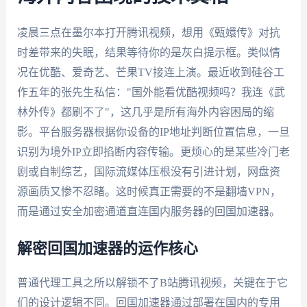
凌晨三点在墨尔本打开腾讯视频，想用《甄嬛传》对抗
时差带来的失眠，结果等待你的是灰白提示框。类似情
况在优酷、爱奇艺、芒果TV接连上演。最近收到硅谷工
作五年的张先生私信："国外能看优酷视频吗？我连《武
林外传》都刷不了"，这几乎是所有海外内容困局的缩
影。平台服务器根据你设备的IP地址判断位置信息，一旦
识别为境外IP立即掐断内容传输。更烦心的是某些冷门老
剧或自制综艺，国际流媒体压根没有引进计划，网盘资
源画质又惨不忍睹。这时候真正需要的不是翻墙VPN，
而是通过安全加密通道直连国内服务器的回国加速器。
解密回国加速器的运作核心
普通代理工具之所以解锁不了B站腾讯视频，关键在于它
们的设计逻辑不同。回国加速器通过部署在国内的专用