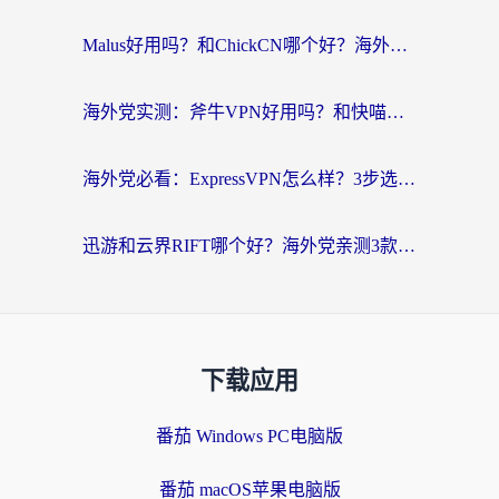
Malus好用吗？和ChickCN哪个好？海外党亲测：选对回国加速器，追剧游戏不卡顿
海外党实测：斧牛VPN好用吗？和快喵VPN对比哪个回国效果更好？附3款热门加速器深度分析
海外党必看：ExpressVPN怎么样？3步选对回国加速器，无缝刷国内剧玩手游
迅游和云界RIFT哪个好？海外党亲测3款回国加速器，教你无缝刷国内剧玩游戏
下载应用
番茄 Windows PC电脑版
番茄 macOS苹果电脑版