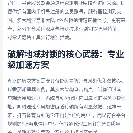
育时，平台服务器会通过精密IP地址库核查访问来源。即
便你拥有国内手机号注册的会员账号，服务器检测到美
国、澳大利亚等非大陆IP依然拒绝传输直播信号。更有甚
者，部分平台采用深度包检测技术识别VPN流量特征，
对常规翻墙工具实行精准拦截。
破解地域封锁的核心武器：专业
级加速方案
真正的解决方案需要具备IP伪装能力与网络优化双核心。
以
番茄加速器
为例，其技术架构直击痛点：当你通过客
户端连接加速器，系统自动分配国内归属地的服务器IP地
址，同时通过专属加密隧道传输所有流量数据。这样一
来，抖音体育看到的你不再是“纽约用户”，而是符合平台
规则的“上海电信用户”。但普通代理工具往往因IP质量
差、线路不稳定导致比赛中途卡顿甚至掉线。