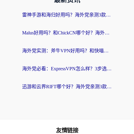
最新资讯
雷神手游和海归好用吗？海外党亲测3款热门回国加速器+番茄加速器深度体验
Malus好用吗？和ChickCN哪个好？海外党亲测：选对回国加速器，追剧游戏不卡顿
海外党实测：斧牛VPN好用吗？和快喵VPN对比哪个回国效果更好？附3款热门加速器深度分析
海外党必看：ExpressVPN怎么样？3步选对回国加速器，无缝刷国内剧玩手游
迅游和云界RIFT哪个好？海外党亲测3款回国加速器，教你无缝刷国内剧玩游戏
友情链接