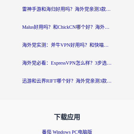
雷神手游和海归好用吗？海外党亲测3款热门回国加速器+番茄加速器深度体验
Malus好用吗？和ChickCN哪个好？海外党亲测：选对回国加速器，追剧游戏不卡顿
海外党实测：斧牛VPN好用吗？和快喵VPN对比哪个回国效果更好？附3款热门加速器深度分析
海外党必看：ExpressVPN怎么样？3步选对回国加速器，无缝刷国内剧玩手游
迅游和云界RIFT哪个好？海外党亲测3款回国加速器，教你无缝刷国内剧玩游戏
下载应用
番茄 Windows PC电脑版