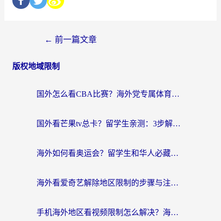
←
前一篇文章
版权地域限制
国外怎么看CBA比赛？海外党专属体育直播指南，告别地区限制看球自由
国外看芒果tv总卡？留学生亲测：3步解决地域限制+流畅追剧攻略
海外如何看奥运会？留学生和华人必藏的体育赛事观看终极指南
海外看爱奇艺解除地区限制的步骤与注意事项详解：留学生必看的无卡顿追剧指南
手机海外地区看视频限制怎么解决？海外党追剧看片的实用指南