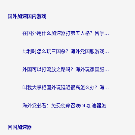
国外加速国内游戏
在国外用什么加速器打第五人格？留学生亲测：这6个功能才是关键！
比利时怎么玩三国杀？海外党国服游戏加速器终极指南（附问道CODOL优化方案）
外国可以打流放之路吗？海外玩家国服游戏畅玩终极指南（附实测推荐）
叫我大掌柜国外玩延迟很高怎么办？海外党亲测的国服游戏加速全攻略
海外党必看：免费使命召唤OL加速器怎么选？3个国服游戏加速痛点一次性解决
回国加速器