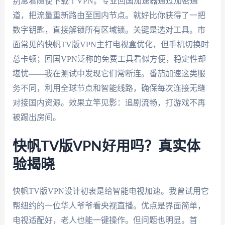
别急着随便下载个VPN。专业回国加速器通过加密通
道，把流量重新路由至国内节点。就好比你获得了一把
数字钥匙，直接解锁所有区域锁。关键是选对工具。市
面常见的快帆TV版VPN主打电视盒优化，但手机切换时
总卡顿；回国VPN泛称的免费工具看似方便，稳定性却
堪忧——我在测试中发现它们常断连。番茄加速这类服
务不同，利用全球节点和智能线路，确保每次连接无缝
对接国内资源。效果立竿见影：追剧流畅，打游戏不再
被踢出房间。
快帆TV版VPN好用吗？真实体
验揭晓
快帆TV版VPN设计初衷是给智能电视加速。我曾试用它
帮纽约的一位华人爷爷看央视直播。优点是界面简单，
电视适配好，老人也能一键操作。但问题也明显。首