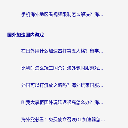
手机海外地区看视频限制怎么解决？海外党追剧看片的实用指南
国外加速国内游戏
在国外用什么加速器打第五人格？留学生亲测：这6个功能才是关键！
比利时怎么玩三国杀？海外党国服游戏加速器终极指南（附问道CODOL优化方案）
外国可以打流放之路吗？海外玩家国服游戏畅玩终极指南（附实测推荐）
叫我大掌柜国外玩延迟很高怎么办？海外党亲测的国服游戏加速全攻略
海外党必看：免费使命召唤OL加速器怎么选？3个国服游戏加速痛点一次性解决