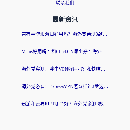
联系我们
最新资讯
雷神手游和海归好用吗？海外党亲测3款热门回国加速器+番茄加速器深度体验
Malus好用吗？和ChickCN哪个好？海外党亲测：选对回国加速器，追剧游戏不卡顿
海外党实测：斧牛VPN好用吗？和快喵VPN对比哪个回国效果更好？附3款热门加速器深度分析
海外党必看：ExpressVPN怎么样？3步选对回国加速器，无缝刷国内剧玩手游
迅游和云界RIFT哪个好？海外党亲测3款回国加速器，教你无缝刷国内剧玩游戏