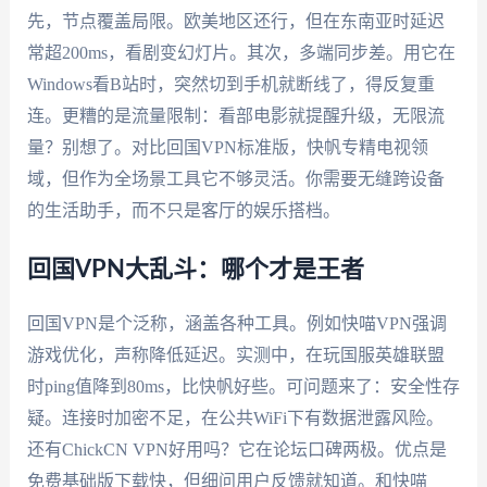
先，节点覆盖局限。欧美地区还行，但在东南亚时延迟
常超200ms，看剧变幻灯片。其次，多端同步差。用它在
Windows看B站时，突然切到手机就断线了，得反复重
连。更糟的是流量限制：看部电影就提醒升级，无限流
量？别想了。对比回国VPN标准版，快帆专精电视领
域，但作为全场景工具它不够灵活。你需要无缝跨设备
的生活助手，而不只是客厅的娱乐搭档。
回国VPN大乱斗：哪个才是王者
回国VPN是个泛称，涵盖各种工具。例如快喵VPN强调
游戏优化，声称降低延迟。实测中，在玩国服英雄联盟
时ping值降到80ms，比快帆好些。可问题来了：安全性存
疑。连接时加密不足，在公共WiFi下有数据泄露风险。
还有ChickCN VPN好用吗？它在论坛口碑两极。优点是
免费基础版下载快，但细问用户反馈就知道。和快喵