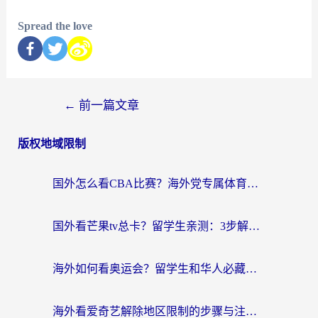
Spread the love
←
前一篇文章
版权地域限制
国外怎么看CBA比赛？海外党专属体育直播指南，告别地区限制看球自由
国外看芒果tv总卡？留学生亲测：3步解决地域限制+流畅追剧攻略
海外如何看奥运会？留学生和华人必藏的体育赛事观看终极指南
海外看爱奇艺解除地区限制的步骤与注意事项详解：留学生必看的无卡顿追剧指南