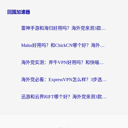
回国加速器
雷神手游和海归好用吗？海外党亲测3款热门回国加速器+番茄加速器深度体验
Malus好用吗？和ChickCN哪个好？海外党亲测：选对回国加速器，追剧游戏不卡顿
海外党实测：斧牛VPN好用吗？和快喵VPN对比哪个回国效果更好？附3款热门加速器深度分析
海外党必看：ExpressVPN怎么样？3步选对回国加速器，无缝刷国内剧玩手游
迅游和云界RIFT哪个好？海外党亲测3款回国加速器，教你无缝刷国内剧玩游戏