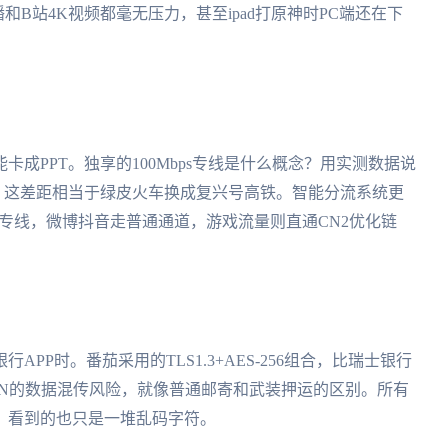
和B站4K视频都毫无压力，甚至ipad打原神时PC端还在下
成PPT。独享的100Mbps专线是什么概念？用实测数据说
ms。这差距相当于绿皮火车换成复兴号高铁。智能分流系统更
专线，微博抖音走普通通道，游戏流量则直通CN2优化链
PP时。番茄采用的TLS1.3+AES-256组合，比瑞士银行
PN的数据混传风险，就像普通邮寄和武装押运的区别。所有
，看到的也只是一堆乱码字符。