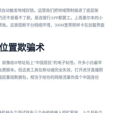
就自动触发地域封锁。运营商们把地域限制做进了底层架
的还不是看不了剧，是连银行APP都罢工。上周墨尔本的小
账。这类阻断不分网络环境，500M宽带照样卡在加载界面
位置欺骗术
就像给IP地址贴上"中国居民"的电子标签。许多小白最早
免费脚本。但这类工具在移动端完全失效，打开虎牙直播照
输层重组数据包，相当于给你的网络流量伪造个中国身份
随机抽五个测试就有三个会偷偷植入挖矿程序。上个月有个