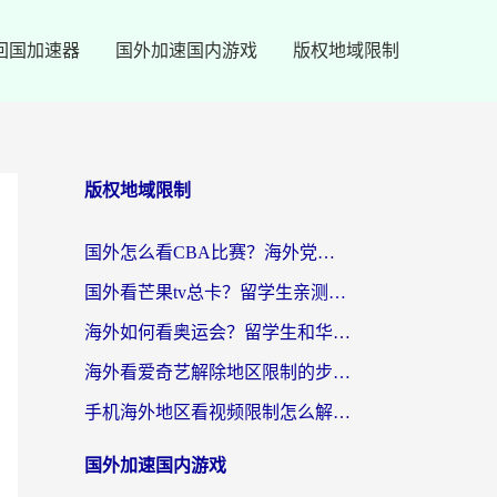
回国加速器
国外加速国内游戏
版权地域限制
版权地域限制
国外怎么看CBA比赛？海外党专属体育直播指南，告别地区限制看球自由
国外看芒果tv总卡？留学生亲测：3步解决地域限制+流畅追剧攻略
海外如何看奥运会？留学生和华人必藏的体育赛事观看终极指南
海外看爱奇艺解除地区限制的步骤与注意事项详解：留学生必看的无卡顿追剧指南
手机海外地区看视频限制怎么解决？海外党追剧看片的实用指南
国外加速国内游戏