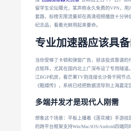
留学生论坛曝光，某声称永久免费的VPN，
套路，标榜无限流量却在高清视频播放十分钟后降
纪念品，看着光鲜用起来要命。
专业加速器应该具备
当你受够了卡顿和弹窗广告，就该投资靠谱的
点矩阵，尤其在国内北上广深布设了专用隧道
江BGP机房，看芒果TV则连接长沙骨干网节
《甄嬛传》，系统已经把数据流导到上海嘉定
多端并发才是现代人刚需
想象这个场景：平板上播着《莲花楼》手游挂国
的跨平台框架支持Win/Mac/iOS/Andro