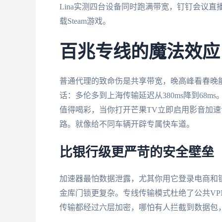
Lina实测四台设备同时跑满带宽，钉钉会议直播
载Steam游戏。
百兆专线的魔法效应
普通代理的致命伤是共享带宽，晚高峰看春晚能卡
话：多伦多到上海传输延迟从380ms降到68
值得喝彩，当你打开芒果TV立即启用影音加速
路。就像给不同车辆开辟专属快车道。
比银行级更严苛的安全壁垒
加速器最怕数据泄露，尤其你用它登录电商和银行A
金库门锁更复杂。专线传输模式杜绝了公共V
传输都经过六层加密，哪怕有人拦截到数据包