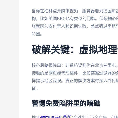
当你在柏林点开腾讯视频，服务器看到德国IP
构，比如英国BBC也有类似的门槛。但最糟心
张就因为支付宝人脸识别失败，差点错过房租转
转圈。
破解关键：虚拟地理
核心思路很简单：让系统误判你在北京三里屯。
接触的是网页端代理插件，比如某猴浏览器的
样提示地区错误。真正的解决方案得深入到传
证。
警惕免费陷阱里的暗礁
搜"
回国加速器免费版
"会跳出上百个广告，但