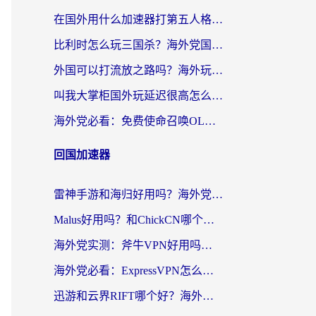
在国外用什么加速器打第五人格？留学生亲测：这6个功能才是关键！
比利时怎么玩三国杀？海外党国服游戏加速器终极指南（附问道CODOL优化方案）
外国可以打流放之路吗？海外玩家国服游戏畅玩终极指南（附实测推荐）
叫我大掌柜国外玩延迟很高怎么办？海外党亲测的国服游戏加速全攻略
海外党必看：免费使命召唤OL加速器怎么选？3个国服游戏加速痛点一次性解决
回国加速器
雷神手游和海归好用吗？海外党亲测3款热门回国加速器+番茄加速器深度体验
Malus好用吗？和ChickCN哪个好？海外党亲测：选对回国加速器，追剧游戏不卡顿
海外党实测：斧牛VPN好用吗？和快喵VPN对比哪个回国效果更好？附3款热门加速器深度分析
海外党必看：ExpressVPN怎么样？3步选对回国加速器，无缝刷国内剧玩手游
迅游和云界RIFT哪个好？海外党亲测3款回国加速器，教你无缝刷国内剧玩游戏