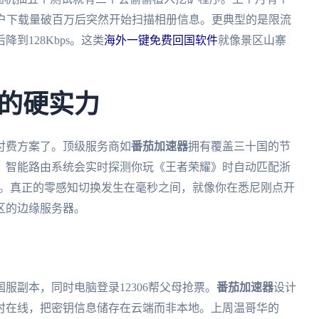
用户下载量破百万后突然开始扫描相册信息。更典型的是限流
到128Kbps。这类
海外一键免费回国软件
就像景区山寨
的硬实力
付费方案了。顶级服务商如
番茄加速器
拥有覆盖三十国的节
。智能路由系统会实时探测你玩《王者荣耀》时自动匹配浙
点。真正的零感知切换发生在毫秒之间，就像你在悉尼刚点开
区的边缘服务器。
服副本，同时电脑登录12306帮父母抢票。
番茄加速器
设计
id四端同时在线，把密钥信息储存在云端而非本地。上周温哥华的