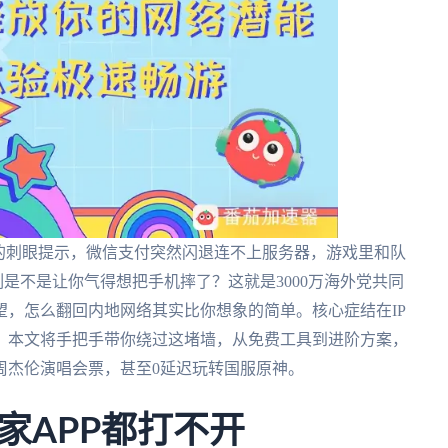
的刺眼提示，微信支付突然闪退连不上服务器，游戏里和队
刻是不是让你气得想把手机摔了？这就是3000万海外党共同
，怎么翻回内地网络其实比你想象的简单。核心症结在IP
。本文将手把手带你绕过这堵墙，从免费工具到进阶方案，
周杰伦演唱会票，甚至0延迟玩转国服原神。
家APP都打不开