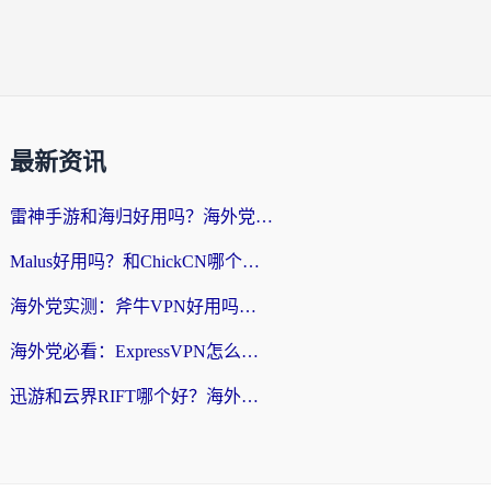
最新资讯
雷神手游和海归好用吗？海外党亲测3款热门回国加速器+番茄加速器深度体验
Malus好用吗？和ChickCN哪个好？海外党亲测：选对回国加速器，追剧游戏不卡顿
海外党实测：斧牛VPN好用吗？和快喵VPN对比哪个回国效果更好？附3款热门加速器深度分析
海外党必看：ExpressVPN怎么样？3步选对回国加速器，无缝刷国内剧玩手游
迅游和云界RIFT哪个好？海外党亲测3款回国加速器，教你无缝刷国内剧玩游戏