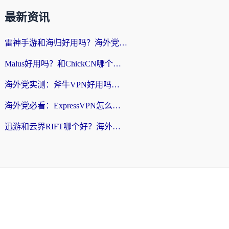
最新资讯
雷神手游和海归好用吗？海外党亲测3款热门回国加速器+番茄加速器深度体验
Malus好用吗？和ChickCN哪个好？海外党亲测：选对回国加速器，追剧游戏不卡顿
海外党实测：斧牛VPN好用吗？和快喵VPN对比哪个回国效果更好？附3款热门加速器深度分析
海外党必看：ExpressVPN怎么样？3步选对回国加速器，无缝刷国内剧玩手游
迅游和云界RIFT哪个好？海外党亲测3款回国加速器，教你无缝刷国内剧玩游戏