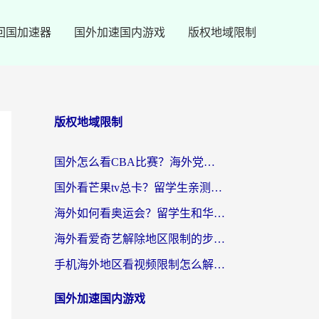
回国加速器
国外加速国内游戏
版权地域限制
版权地域限制
国外怎么看CBA比赛？海外党专属体育直播指南，告别地区限制看球自由
国外看芒果tv总卡？留学生亲测：3步解决地域限制+流畅追剧攻略
海外如何看奥运会？留学生和华人必藏的体育赛事观看终极指南
海外看爱奇艺解除地区限制的步骤与注意事项详解：留学生必看的无卡顿追剧指南
手机海外地区看视频限制怎么解决？海外党追剧看片的实用指南
国外加速国内游戏