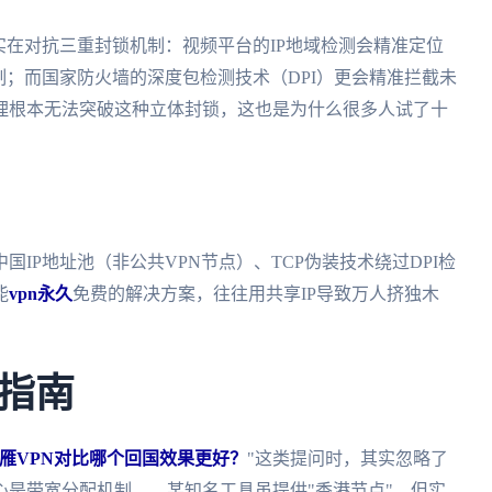
实在对抗三重封锁机制：视频平台的IP地域检测会精准定位
制；而国家防火墙的深度包检测技术（DPI）更会精准拦截未
理根本无法突破这种立体封锁，这也是为什么很多人试了十
IP地址池（非公共VPN节点）、TCP伪装技术绕过DPI检
能
vpn永久
免费的解决方案，往往用共享IP导致万人挤独木
指南
？和归雁VPN对比哪个回国效果更好？
"这类提问时，其实忽略了
是带宽分配机制——某知名工具虽提供"香港节点"，但实