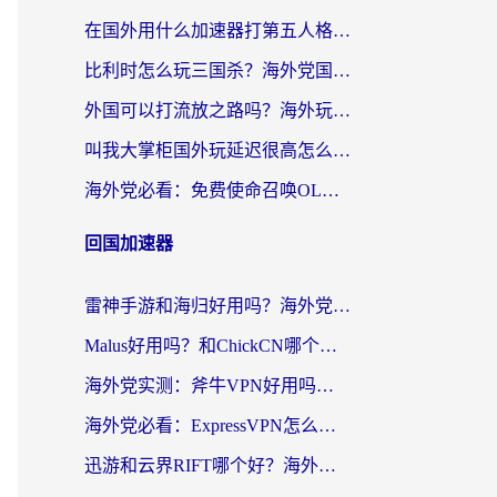
在国外用什么加速器打第五人格？留学生亲测：这6个功能才是关键！
比利时怎么玩三国杀？海外党国服游戏加速器终极指南（附问道CODOL优化方案）
外国可以打流放之路吗？海外玩家国服游戏畅玩终极指南（附实测推荐）
叫我大掌柜国外玩延迟很高怎么办？海外党亲测的国服游戏加速全攻略
海外党必看：免费使命召唤OL加速器怎么选？3个国服游戏加速痛点一次性解决
回国加速器
雷神手游和海归好用吗？海外党亲测3款热门回国加速器+番茄加速器深度体验
Malus好用吗？和ChickCN哪个好？海外党亲测：选对回国加速器，追剧游戏不卡顿
海外党实测：斧牛VPN好用吗？和快喵VPN对比哪个回国效果更好？附3款热门加速器深度分析
海外党必看：ExpressVPN怎么样？3步选对回国加速器，无缝刷国内剧玩手游
迅游和云界RIFT哪个好？海外党亲测3款回国加速器，教你无缝刷国内剧玩游戏