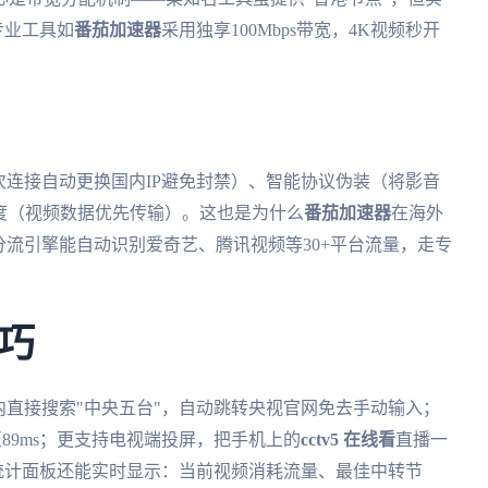
专业工具如
番茄加速器
采用独享100Mbps带宽，4K视频秒开
次连接自动更换国内IP避免封禁）、智能协议伪装（将影音
调度（视频数据优先传输）。这也是为什么
番茄加速器
在海外
分流引擎能自动识别爱奇艺、腾讯视频等30+平台流量，走专
巧
内直接搜索"中央五台"，自动跳转央视官网免去手动输入；
至89ms；更支持电视端投屏，把手机上的
cctv5 在线看
直播一
流量统计面板还能实时显示：当前视频消耗流量、最佳中转节