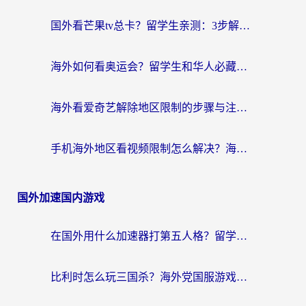
国外看芒果tv总卡？留学生亲测：3步解决地域限制+流畅追剧攻略
海外如何看奥运会？留学生和华人必藏的体育赛事观看终极指南
海外看爱奇艺解除地区限制的步骤与注意事项详解：留学生必看的无卡顿追剧指南
手机海外地区看视频限制怎么解决？海外党追剧看片的实用指南
国外加速国内游戏
在国外用什么加速器打第五人格？留学生亲测：这6个功能才是关键！
比利时怎么玩三国杀？海外党国服游戏加速器终极指南（附问道CODOL优化方案）