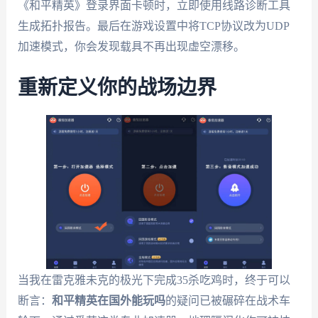
《和平精英》登录界面卡顿时，立即使用线路诊断工具
生成拓扑报告。最后在游戏设置中将TCP协议改为UDP
加速模式，你会发现载具不再出现虚空漂移。
重新定义你的战场边界
当我在雷克雅未克的极光下完成35杀吃鸡时，终于可以
断言：
和平精英在国外能玩吗
的疑问已被碾碎在战术车