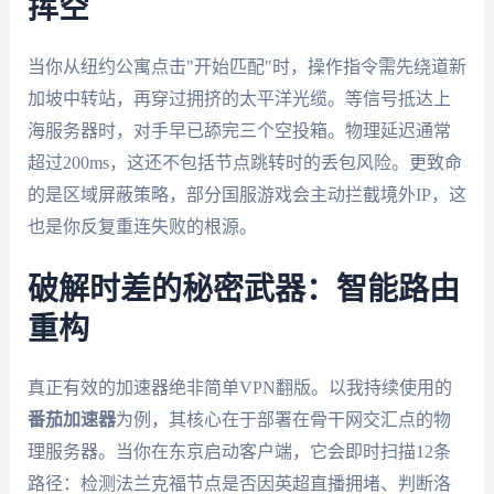
挥空
当你从纽约公寓点击"开始匹配"时，操作指令需先绕道新
加坡中转站，再穿过拥挤的太平洋光缆。等信号抵达上
海服务器时，对手早已舔完三个空投箱。物理延迟通常
超过200ms，这还不包括节点跳转时的丢包风险。更致命
的是区域屏蔽策略，部分国服游戏会主动拦截境外IP，这
也是你反复重连失败的根源。
破解时差的秘密武器：智能路由
重构
真正有效的加速器绝非简单VPN翻版。以我持续使用的
番茄加速器
为例，其核心在于部署在骨干网交汇点的物
理服务器。当你在东京启动客户端，它会即时扫描12条
路径：检测法兰克福节点是否因英超直播拥堵、判断洛