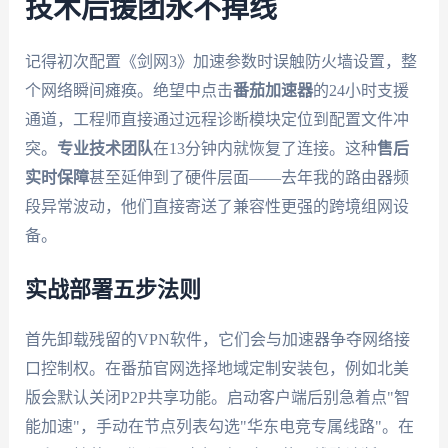
技术后援团永不掉线
记得初次配置《剑网3》加速参数时误触防火墙设置，整
个网络瞬间瘫痪。绝望中点击
番茄加速器
的24小时支援
通道，工程师直接通过远程诊断模块定位到配置文件冲
突。
专业技术团队
在13分钟内就恢复了连接。这种
售后
实时保障
甚至延伸到了硬件层面——去年我的路由器频
段异常波动，他们直接寄送了兼容性更强的跨境组网设
备。
实战部署五步法则
首先卸载残留的VPN软件，它们会与加速器争夺网络接
口控制权。在番茄官网选择地域定制安装包，例如北美
版会默认关闭P2P共享功能。启动客户端后别急着点"智
能加速"，手动在节点列表勾选"华东电竞专属线路"。在