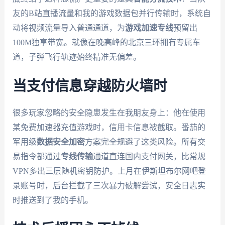
友的B站直播流量和我的游戏数据包并行传输时，系统自
动将视频流量导入普通通道，为
游戏加速专线
预留出
100M独享带宽。就像在晚高峰的北京三环拥有专属车
道，子弹飞行轨迹始终精准无偏差。
当支付信息穿越防火墙时
很多玩家忽略的安全隐患发生在我朋友身上：他在使用
某免费加速器充值游戏时，信用卡信息被截取。番茄的
军用级
数据安全加密
方案完全规避了这类风险。所有交
易指令都通过
专线传输
通道直连国内支付网关，比常规
VPN多出三层随机密钥防护。上月在伊斯坦布尔网吧登
录账号时，后台拦截了三次暴力破解尝试，安全日志实
时推送到了我的手机。