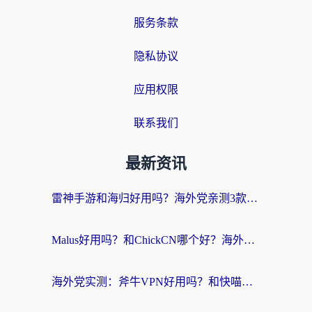
服务条款
隐私协议
应用权限
联系我们
最新资讯
雷神手游和海归好用吗？海外党亲测3款热门回国加速器+番茄加速器深度体验
Malus好用吗？和ChickCN哪个好？海外党亲测：选对回国加速器，追剧游戏不卡顿
海外党实测：斧牛VPN好用吗？和快喵VPN对比哪个回国效果更好？附3款热门加速器深度分析