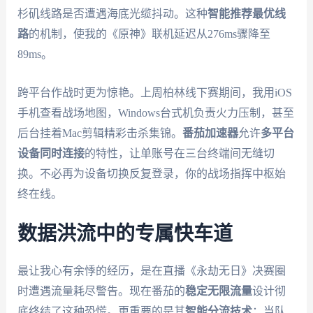
杉矶线路是否遭遇海底光缆抖动。这种
智能推荐最优线
路
的机制，使我的《原神》联机延迟从276ms骤降至
89ms。
跨平台作战时更为惊艳。上周柏林线下赛期间，我用iOS
手机查看战场地图，Windows台式机负责火力压制，甚至
后台挂着Mac剪辑精彩击杀集锦。
番茄加速器
允许
多平台
设备同时连接
的特性，让单账号在三台终端间无缝切
换。不必再为设备切换反复登录，你的战场指挥中枢始
终在线。
数据洪流中的专属快车道
最让我心有余悸的经历，是在直播《永劫无日》决赛圈
时遭遇流量耗尽警告。现在番茄的
稳定无限流量
设计彻
底终结了这种恐慌。更重要的是其
智能分流技术
：当队