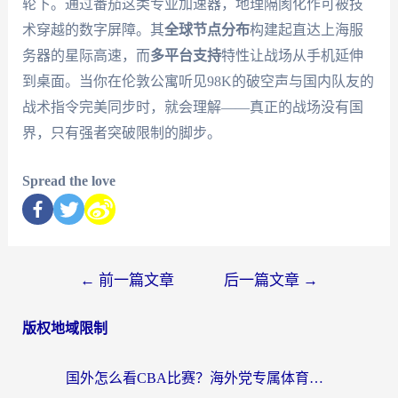
轮下。通过番茄这类专业加速器，地理隔阂化作可被技
术穿越的数字屏障。其
全球节点分布
构建起直达上海服
务器的星际高速，而
多平台支持
特性让战场从手机延伸
到桌面。当你在伦敦公寓听见98K的破空声与国内队友的
战术指令完美同步时，就会理解——真正的战场没有国
界，只有强者突破限制的脚步。
Spread the love
←
前一篇文章
后一篇文章
→
版权地域限制
国外怎么看CBA比赛？海外党专属体育直播指南，告别地区限制看球自由