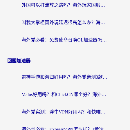
外国可以打流放之路吗？海外玩家国服游戏畅玩终极指南（附实测推荐）
叫我大掌柜国外玩延迟很高怎么办？海外党亲测的国服游戏加速全攻略
海外党必看：免费使命召唤OL加速器怎么选？3个国服游戏加速痛点一次性解决
回国加速器
雷神手游和海归好用吗？海外党亲测3款热门回国加速器+番茄加速器深度体验
Malus好用吗？和ChickCN哪个好？海外党亲测：选对回国加速器，追剧游戏不卡顿
海外党实测：斧牛VPN好用吗？和快喵VPN对比哪个回国效果更好？附3款热门加速器深度分析
海外党必看：ExpressVPN怎么样？3步选对回国加速器，无缝刷国内剧玩手游