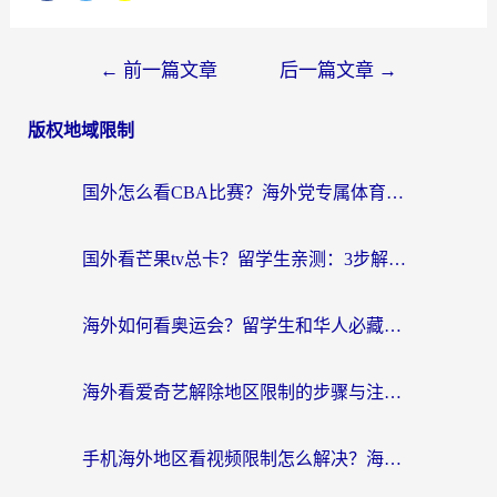
←
前一篇文章
后一篇文章
→
版权地域限制
国外怎么看CBA比赛？海外党专属体育直播指南，告别地区限制看球自由
国外看芒果tv总卡？留学生亲测：3步解决地域限制+流畅追剧攻略
海外如何看奥运会？留学生和华人必藏的体育赛事观看终极指南
海外看爱奇艺解除地区限制的步骤与注意事项详解：留学生必看的无卡顿追剧指南
手机海外地区看视频限制怎么解决？海外党追剧看片的实用指南