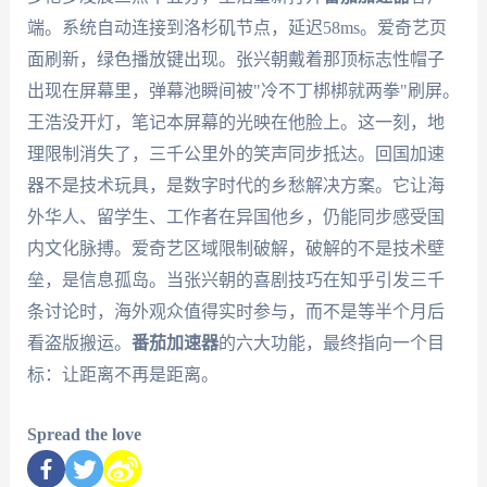
端。系统自动连接到洛杉矶节点，延迟58ms。爱奇艺页
面刷新，绿色播放键出现。张兴朝戴着那顶标志性帽子
出现在屏幕里，弹幕池瞬间被"冷不丁梆梆就两拳"刷屏。
王浩没开灯，笔记本屏幕的光映在他脸上。这一刻，地
理限制消失了，三千公里外的笑声同步抵达。回国加速
器不是技术玩具，是数字时代的乡愁解决方案。它让海
外华人、留学生、工作者在异国他乡，仍能同步感受国
内文化脉搏。爱奇艺区域限制破解，破解的不是技术壁
垒，是信息孤岛。当张兴朝的喜剧技巧在知乎引发三千
条讨论时，海外观众值得实时参与，而不是等半个月后
看盗版搬运。
番茄加速器
的六大功能，最终指向一个目
标：让距离不再是距离。
Spread the love