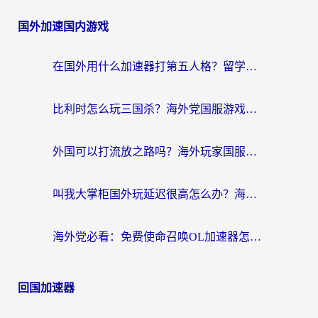
国外加速国内游戏
在国外用什么加速器打第五人格？留学生亲测：这6个功能才是关键！
比利时怎么玩三国杀？海外党国服游戏加速器终极指南（附问道CODOL优化方案）
外国可以打流放之路吗？海外玩家国服游戏畅玩终极指南（附实测推荐）
叫我大掌柜国外玩延迟很高怎么办？海外党亲测的国服游戏加速全攻略
海外党必看：免费使命召唤OL加速器怎么选？3个国服游戏加速痛点一次性解决
回国加速器