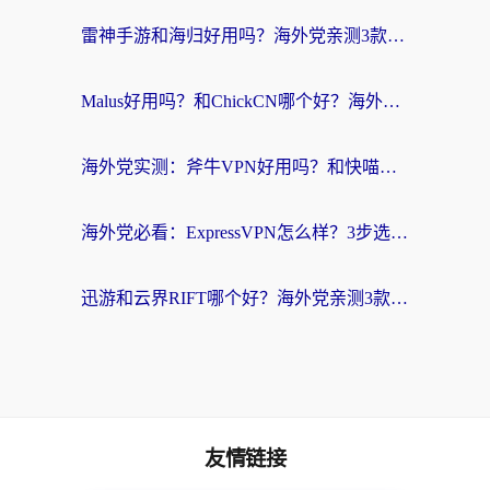
雷神手游和海归好用吗？海外党亲测3款热门回国加速器+番茄加速器深度体验
Malus好用吗？和ChickCN哪个好？海外党亲测：选对回国加速器，追剧游戏不卡顿
海外党实测：斧牛VPN好用吗？和快喵VPN对比哪个回国效果更好？附3款热门加速器深度分析
海外党必看：ExpressVPN怎么样？3步选对回国加速器，无缝刷国内剧玩手游
迅游和云界RIFT哪个好？海外党亲测3款回国加速器，教你无缝刷国内剧玩游戏
友情链接