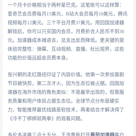
一个月卡价格相当于两杯星巴克。这笔账可以这样算：
爱奇艺会员费每月15美元，B站大会员每月10美元，腾讯
视频每月12美元。三个平台月费37美元。用回国加速器
解锁后，你可以只买国内会员，月费折合人民币不到30
元。加速器成本摊进去，总支出反而降低。更关键的是
体验完整性：弹幕、互动视频、直播、杜比视界，这些
功能的价值远超会员费本身。
张兴朝的走红路径印证了内容价值。他第一次参加喜剧
节目被快剪，第二次才火，因为生态位被占据。回国加
速器在海外市场的角色类似：不是最早出现的，但靠服
务质量和用户体验占据生态位。全球节点分布是硬实
力，智能推荐最优线路是软技术，两者结合才解决得了
《冷不丁梆梆就两拳》的观看问题。
多伦多凌晨三点十五分，王浩重新打开
番茄加速器
客户