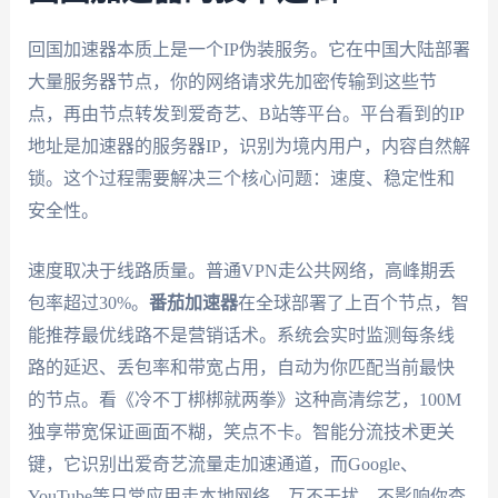
回国加速器本质上是一个IP伪装服务。它在中国大陆部署
大量服务器节点，你的网络请求先加密传输到这些节
点，再由节点转发到爱奇艺、B站等平台。平台看到的IP
地址是加速器的服务器IP，识别为境内用户，内容自然解
锁。这个过程需要解决三个核心问题：速度、稳定性和
安全性。
速度取决于线路质量。普通VPN走公共网络，高峰期丢
包率超过30%。
番茄加速器
在全球部署了上百个节点，智
能推荐最优线路不是营销话术。系统会实时监测每条线
路的延迟、丢包率和带宽占用，自动为你匹配当前最快
的节点。看《冷不丁梆梆就两拳》这种高清综艺，100M
独享带宽保证画面不糊，笑点不卡。智能分流技术更关
键，它识别出爱奇艺流量走加速通道，而Google、
YouTube等日常应用走本地网络。互不干扰，不影响你查