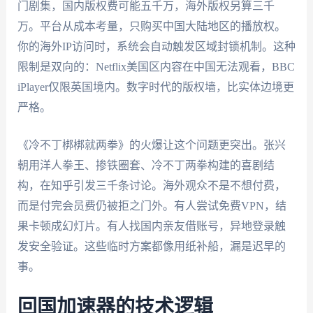
门剧集，国内版权费可能五千万，海外版权另算三千
万。平台从成本考量，只购买中国大陆地区的播放权。
你的海外IP访问时，系统会自动触发区域封锁机制。这种
限制是双向的：Netflix美国区内容在中国无法观看，BBC
iPlayer仅限英国境内。数字时代的版权墙，比实体边境更
严格。
《冷不丁梆梆就两拳》的火爆让这个问题更突出。张兴
朝用洋人拳王、掺铁圈套、冷不丁两拳构建的喜剧结
构，在知乎引发三千条讨论。海外观众不是不想付费，
而是付完会员费仍被拒之门外。有人尝试免费VPN，结
果卡顿成幻灯片。有人找国内亲友借账号，异地登录触
发安全验证。这些临时方案都像用纸补船，漏是迟早的
事。
回国加速器的技术逻辑