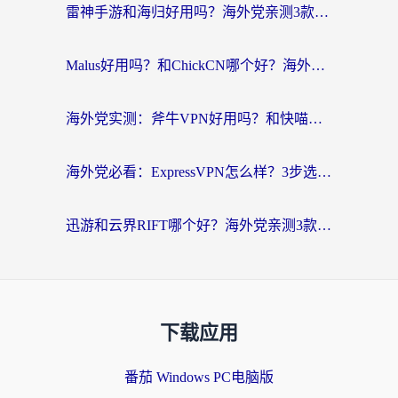
雷神手游和海归好用吗？海外党亲测3款热门回国加速器+番茄加速器深度体验
Malus好用吗？和ChickCN哪个好？海外党亲测：选对回国加速器，追剧游戏不卡顿
海外党实测：斧牛VPN好用吗？和快喵VPN对比哪个回国效果更好？附3款热门加速器深度分析
海外党必看：ExpressVPN怎么样？3步选对回国加速器，无缝刷国内剧玩手游
迅游和云界RIFT哪个好？海外党亲测3款回国加速器，教你无缝刷国内剧玩游戏
下载应用
番茄 Windows PC电脑版