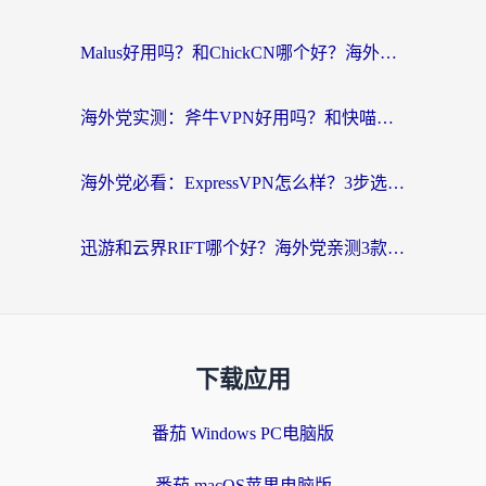
Malus好用吗？和ChickCN哪个好？海外党亲测：选对回国加速器，追剧游戏不卡顿
海外党实测：斧牛VPN好用吗？和快喵VPN对比哪个回国效果更好？附3款热门加速器深度分析
海外党必看：ExpressVPN怎么样？3步选对回国加速器，无缝刷国内剧玩手游
迅游和云界RIFT哪个好？海外党亲测3款回国加速器，教你无缝刷国内剧玩游戏
下载应用
番茄 Windows PC电脑版
番茄 macOS苹果电脑版