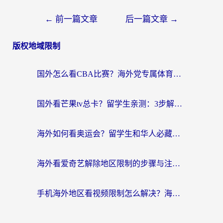
←
前一篇文章
后一篇文章
→
版权地域限制
国外怎么看CBA比赛？海外党专属体育直播指南，告别地区限制看球自由
国外看芒果tv总卡？留学生亲测：3步解决地域限制+流畅追剧攻略
海外如何看奥运会？留学生和华人必藏的体育赛事观看终极指南
海外看爱奇艺解除地区限制的步骤与注意事项详解：留学生必看的无卡顿追剧指南
手机海外地区看视频限制怎么解决？海外党追剧看片的实用指南