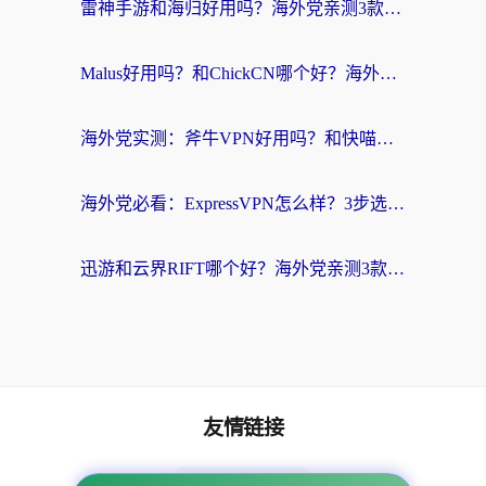
雷神手游和海归好用吗？海外党亲测3款热门回国加速器+番茄加速器深度体验
Malus好用吗？和ChickCN哪个好？海外党亲测：选对回国加速器，追剧游戏不卡顿
海外党实测：斧牛VPN好用吗？和快喵VPN对比哪个回国效果更好？附3款热门加速器深度分析
海外党必看：ExpressVPN怎么样？3步选对回国加速器，无缝刷国内剧玩手游
迅游和云界RIFT哪个好？海外党亲测3款回国加速器，教你无缝刷国内剧玩游戏
友情链接
海外回国加速器