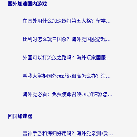
国外加速国内游戏
在国外用什么加速器打第五人格？留学生亲测：这6个功能才是关键！
比利时怎么玩三国杀？海外党国服游戏加速器终极指南（附问道CODOL优化方案）
外国可以打流放之路吗？海外玩家国服游戏畅玩终极指南（附实测推荐）
叫我大掌柜国外玩延迟很高怎么办？海外党亲测的国服游戏加速全攻略
海外党必看：免费使命召唤OL加速器怎么选？3个国服游戏加速痛点一次性解决
回国加速器
雷神手游和海归好用吗？海外党亲测3款热门回国加速器+番茄加速器深度体验