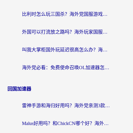
比利时怎么玩三国杀？海外党国服游戏加速器终极指南（附问道CODOL优化方案）
外国可以打流放之路吗？海外玩家国服游戏畅玩终极指南（附实测推荐）
叫我大掌柜国外玩延迟很高怎么办？海外党亲测的国服游戏加速全攻略
海外党必看：免费使命召唤OL加速器怎么选？3个国服游戏加速痛点一次性解决
回国加速器
雷神手游和海归好用吗？海外党亲测3款热门回国加速器+番茄加速器深度体验
Malus好用吗？和ChickCN哪个好？海外党亲测：选对回国加速器，追剧游戏不卡顿