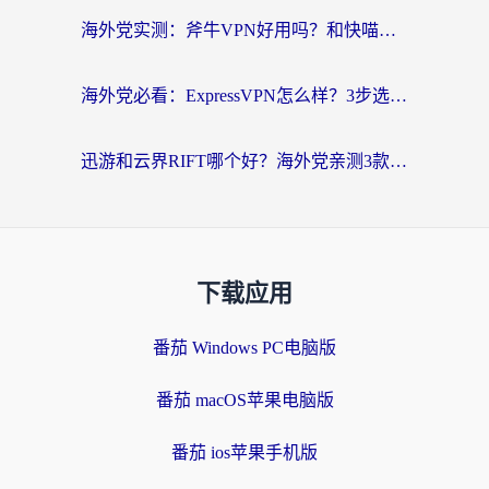
海外党实测：斧牛VPN好用吗？和快喵VPN对比哪个回国效果更好？附3款热门加速器深度分析
海外党必看：ExpressVPN怎么样？3步选对回国加速器，无缝刷国内剧玩手游
迅游和云界RIFT哪个好？海外党亲测3款回国加速器，教你无缝刷国内剧玩游戏
下载应用
番茄 Windows PC电脑版
番茄 macOS苹果电脑版
番茄 ios苹果手机版