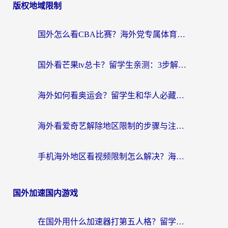
版权地域限制
国外怎么看CBA比赛？海外党专属体育直播指南，告别地区限制看球自由
国外看芒果tv总卡？留学生亲测：3步解决地域限制+流畅追剧攻略
海外如何看奥运会？留学生和华人必藏的体育赛事观看终极指南
海外看爱奇艺解除地区限制的步骤与注意事项详解：留学生必看的无卡顿追剧指南
手机海外地区看视频限制怎么解决？海外党追剧看片的实用指南
国外加速国内游戏
在国外用什么加速器打第五人格？留学生亲测：这6个功能才是关键！