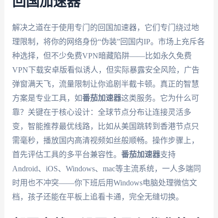
回国加速器
解决之道在于使用专门的回国加速器，它们专门绕过地
理限制，将你的网络身份“伪装”回国内IP。市场上充斥各
种选择，但不少免费VPN暗藏陷阱——比如永久免费
VPN下载安卓版看似诱人，但实际暴露安全风险，广告
弹窗满天飞，流量限制让你追剧半截卡顿。真正的智慧
方案是专业工具，如
番茄加速器
这类服务。它为什么可
靠？关键在于核心设计：全球节点分布让连接灵活多
变，智能推荐最优线路，比如从美国跳转到香港节点只
需毫秒，播放国内高清视频如丝般顺畅。操作步骤上，
首先评估工具的多平台兼容性。
番茄加速器
支持
Android、iOS、Windows、mac等主流系统，一人多端同
时用也不冲突——你下班后用Windows电脑处理微信文
档，孩子还能在平板上追看卡通，完全无缝切换。