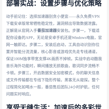
部署实战：设置步骤与优化策略
动手前记住：选择加速器别贪小便宜——永久免费VPN
下载安卓版常常牺牲稳定性，漏洞频出导致数据泄露。
正解是从官网入手
番茄加速器
安装包。步骤一，下载适
配你设备的APP，无论是安卓手机还是Windows电脑，官
网一触即达。步骤二，安装后启动，工具自动识别你位
置并智能分流流量，核心影音或游戏优先走专线通道，
保证100M独享带宽支撑4K画质不掉帧。实战中启动酷我
音乐海外功能时，瞬间播放无损歌曲，歌词同步流畅不
卡顿。步骤三，开启数据安全加密模式，你的聊天信息
或文件传输都在专线下隐形传输，黑客无从窥探。整个
过程简化如喝水一般，番茄售后团队24小时护航，任何
问题实时响应。
享受无缝生活：加速后的多彩世