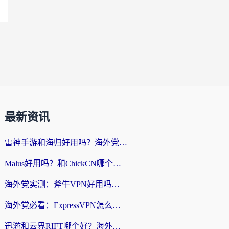
最新资讯
雷神手游和海归好用吗？海外党亲测3款热门回国加速器+番茄加速器深度体验
Malus好用吗？和ChickCN哪个好？海外党亲测：选对回国加速器，追剧游戏不卡顿
海外党实测：斧牛VPN好用吗？和快喵VPN对比哪个回国效果更好？附3款热门加速器深度分析
海外党必看：ExpressVPN怎么样？3步选对回国加速器，无缝刷国内剧玩手游
迅游和云界RIFT哪个好？海外党亲测3款回国加速器，教你无缝刷国内剧玩游戏