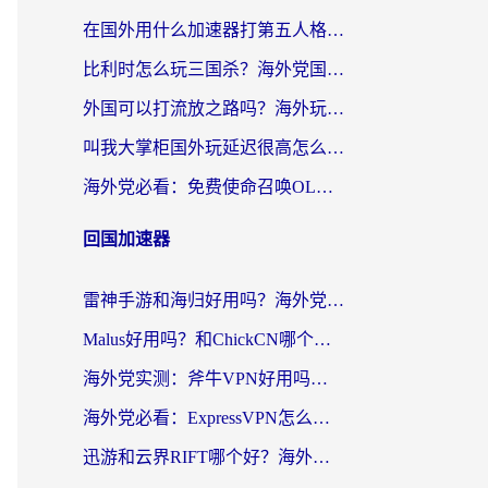
在国外用什么加速器打第五人格？留学生亲测：这6个功能才是关键！
比利时怎么玩三国杀？海外党国服游戏加速器终极指南（附问道CODOL优化方案）
外国可以打流放之路吗？海外玩家国服游戏畅玩终极指南（附实测推荐）
叫我大掌柜国外玩延迟很高怎么办？海外党亲测的国服游戏加速全攻略
海外党必看：免费使命召唤OL加速器怎么选？3个国服游戏加速痛点一次性解决
回国加速器
雷神手游和海归好用吗？海外党亲测3款热门回国加速器+番茄加速器深度体验
Malus好用吗？和ChickCN哪个好？海外党亲测：选对回国加速器，追剧游戏不卡顿
海外党实测：斧牛VPN好用吗？和快喵VPN对比哪个回国效果更好？附3款热门加速器深度分析
海外党必看：ExpressVPN怎么样？3步选对回国加速器，无缝刷国内剧玩手游
迅游和云界RIFT哪个好？海外党亲测3款回国加速器，教你无缝刷国内剧玩游戏