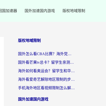
回国加速器
国外加速国内游戏
版权地域限制
版权地域限制
国外怎么看CBA比赛？海外党专属体育直播指南，告别地区限制看球自由
国外看芒果tv总卡？留学生亲测：3步解决地域限制+流畅追剧攻略
海外如何看奥运会？留学生和华人必藏的体育赛事观看终极指南
海外看爱奇艺解除地区限制的步骤与注意事项详解：留学生必看的无卡顿追剧指南
手机海外地区看视频限制怎么解决？海外党追剧看片的实用指南
国外加速国内游戏