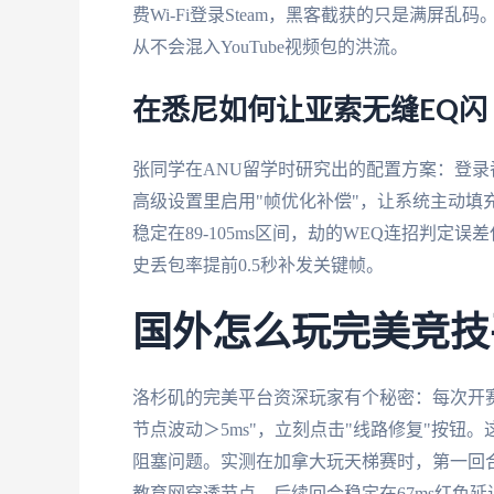
费Wi-Fi登录Steam，黑客截获的只是满
从不会混入YouTube视频包的洪流。
在悉尼如何让亚索无缝EQ闪
张同学在ANU留学时研究出的配置方案：登录
高级设置里启用"帧优化补偿"，让系统主动填充
稳定在89-105ms区间，劫的WEQ连招判定
史丢包率提前0.5秒补发关键帧。
国外怎么玩完美竞技平
洛杉矶的完美平台资深玩家有个秘密：每次开赛
节点波动＞5ms"，立刻点击"线路修复"按钮
阻塞问题。实测在加拿大玩天梯赛时，第一回合
教育网穿透节点，后续回合稳定在67ms红色延