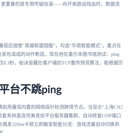
屏乱码。更重要的是专用传输信道——你开疾跑追残血时，数据流
番茄后搜索"英雄联盟国服"，勾选"华南智能模式"。重点在
丢包造成的动作断层。现在他在墨尔本图书馆测试：ping
误差仅0.3秒。秘诀是藏在客户端的TCP重传预测算法，能根据历
台不跳ping
前用番茄内置的网络探针检测跨境节点。当显示"上海CN2
。这套系统直连完美竞技平台服务器集群，自动修复UDP端口
偶发320ms卡顿立即触发智能分流：游戏流量自动切换到
迟。