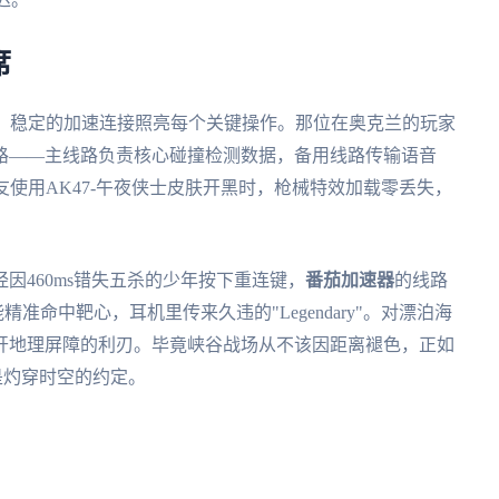
席
的火焰，稳定的加速连接照亮每个关键操作。那位在奥克兰的玩家
路——主线路负责核心碰撞检测数据，备用线路传输语音
友使用AK47-午夜侠士皮肤开黑时，枪械特效加载零丢失，
因460ms错失五杀的少年按下重连键，
番茄加速器
的线路
命中靶心，耳机里传来久违的"Legendary"。对漂泊海
开地理屏障的利刃。毕竟峡谷战场从不该因距离褪色，正如
是灼穿时空的约定。