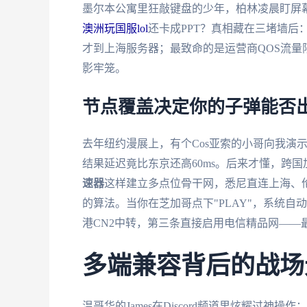
墨尔本公寓里狂敲键盘的少年，柏林凌晨盯屏
澳洲玩国服lol
还卡成PPT？真相藏在三堵墙
才到上海服务器；最致命的是运营商QOS流量
影牢笼。
节点覆盖决定你的子弹能否
去年纽约漫展上，有个Cos亚索的小哥向我演
结果延迟竟比东京还高60ms。后来才懂，跨
速器
这样建立多点位骨干网，悉尼直连上海、伦
的算法。当你在芝加哥点下"PLAY"，系统
港CN2中转，第三条直接启用电信精品网——最
多端兼容背后的战场
温哥华的James在Discord频道里炫耀过神