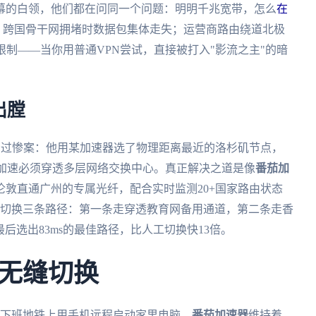
幕的白领，他们都在问同一个问题：明明千兆宽带，怎么
在
后：跨国骨干网拥堵时数据包集体走失；运营商路由绕道北极
限制——当你用普通VPN尝试，直接被打入"影流之主"的暗
出膛
示过惨案：他用某加速器选了物理距离最近的洛杉矶节点，
国加速必须穿透多层网络交换中心。真正解决之道是像
番茄加
敦直通广州的专属光纤，配合实时监测20+国家路由状态
自动切换三条路径：第一条走穿透教育网备用通道，第二条走香
后选出83ms的最佳路径，比人工切换快13倍。
无缝切换
操作：下班地铁上用手机远程启动家里电脑，
番茄加速器
维持着