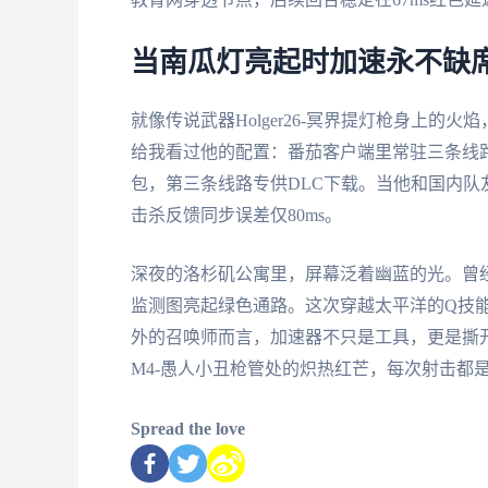
当南瓜灯亮起时加速永不缺
就像传说武器Holger26-冥界提灯枪身上
给我看过他的配置：番茄客户端里常驻三条线
包，第三条线路专供DLC下载。当他和国内队
击杀反馈同步误差仅80ms。
深夜的洛杉矶公寓里，屏幕泛着幽蓝的光。曾经
监测图亮起绿色通路。这次穿越太平洋的Q技能精准
外的召唤师而言，加速器不只是工具，更是撕
M4-愚人小丑枪管处的炽热红芒，每次射击都
Spread the love