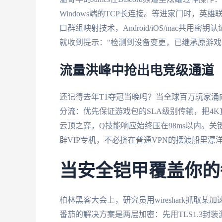
Windows端的TCP长连接。等进家门时，
口群组映射技术，Android/iOS/mac共用
就收到提示："检测到设备变更，已继承原游戏
流量洪峰中抢出电竞级通道
还记得去年T1夺冠当晚吗？当全球百万玩家涌
分流：优先保证游戏包的SLA级别传输，把4K
云顶之弈，Q技能响应始终压在98ms以内。关
辟VIP专机，不必挤在普通VPN的摆渡船里漂
当安全铠甲覆盖你的每
柏林黑客大会上，研究员用wireshark抓取
番茄的解决方案是两层加密：先用TLS1.3封装