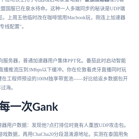
英雄联盟国服已在泉水待命。这种一人多端同步的秘诀是UDP端
密钥认证。上周五他临时改在咖啡馆用Macbook玩，刚连上加速器
专线配置"。
向服务器，普通加速器用户集体PPT化。番茄此时启动智能
直播推流压到3Mbps以下缓冲。你在伦敦看虎牙直播同时玩
键在工程师预设的100M独享带宽池——好比给返乡数据包开
洋过海。
一次Gank
某加速器用户数据：发现他7点打排位时竟有人重放UDP攻击包。
游戏数据，再用ChaCha20分段混淆源地址。实测在泰国用免